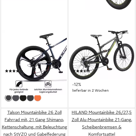
CARPAT SPORT
BIKESTAR
Mountainbike 26 27.5 Zoll
Mountainbike, 21 Gang
Fahrrad für Herren Damen,
Shimano RD-TY300
21 Gang Shimano Tourney
Schaltwerk, Kettenschaltung,
Schaltwerk, Kettenschaltung,
für Damen und Herren,
(5)
(3)
(Magnesiumfelgen mit 3
Kettenschaltung
349,99 €
ab 421,59 €
UVP
489,99 €
UVP
479,90 €
Speichen), Kettenschaltung,
-29%
-12%
Aluminium Rahmen,
lieferbar - in 7-9 Werktagen bei dir
lieferbar in 2 Wochen
Jugendfahrrad MTB Hardtail
Fahrrad
Talson Mountainbike 26 Zoll
HILAND Mountainbike 26/27,5
Fahrrad mit, 21 Gang Shimano,
Zoll Alu-Mountainbike 21-Gang,
Kettenschaltung, mit Beleuchtung
Scheibenbremsen &
nach StVZO und Gabelfederung
Komfortsattel