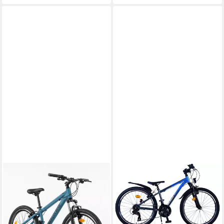
BERLIN BIKE
T&Y TRADE
Kinderfahrrad 24 Zoll
Mountainbike 24 Zoll Kinder
Mountainbike, leichtes
Jugend MTB Fahrrad
Aluminiumrahmen, 21 Gang
Mountainbike Bike Rad Blau
Shimano RD-TY300/TY500
XC 22560, 21 Gang Shimano,