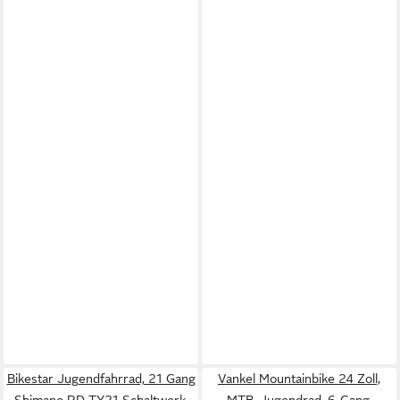
Bikestar Jugendfahrrad, 21 Gang
Vankel Mountainbike 24 Zoll,
Shimano RD-TY21 Schaltwerk,
MTB, Jugendrad, 6-Gang,