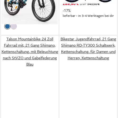
(6)
289,90 €
Schaltwerk, Kettenschaltung,
Kettenschaltung, Federgabel,
UVP
349,90 €
299,00 €
UVP
459,00 €
(Aluminiumrahmen & V-
21 Shimano Gang, Licht,
-17%
-35%
lieferbar - in 3-4 Werktagen bei dir
Bremsen – leicht, stabil,
Schutzbleche
lieferbar - in 4-5 Werktagen bei dir
sicher), mit 24"x 2,10"
Luftreifen ideal für Gelände
und Alltag
Talson Mountainbike 24 Zoll
Bikestar Jugendfahrrad, 21 Gang
Fahrrad mit, 21 Gang Shimano,
Shimano RD-TY300 Schaltwerk,
Kettenschaltung, mit Beleuchtung
Kettenschaltung, für Damen und
nach StVZO und Gabelfederung
Herren, Kettenschaltung
Blau