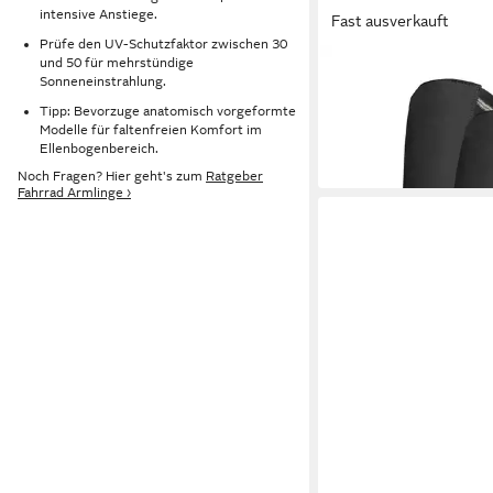
intensive Anstiege.
Fast ausverkauft
Prüfe den UV-Schutzfaktor zwischen 30
und 50 für mehrstündige
SLIMCOOL
Sonneneinstrahlung.
Armlinge Abnehmen du
Tipp: Bevorzuge anatomisch vorgeformte
PowerArms, Cryo Sh
Modelle für faltenfreien Komfort im
74,90 €
(aktiviert mit Wasse
Ellenbogenbereich.
dank Kühlung
Noch Fragen? Hier geht's zum
Ratgeber
Fahrrad Armlinge ›