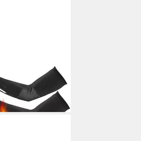
BROS
nge Winter Arm- und Beinlinge
-Rutsch Unisex S-3XL
9 €
UVP
31,99 €