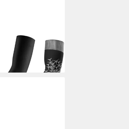
BROS
inge Ärmlinge mit UPF50+
z, kühl & schnell trocknend M-
9 €
UVP
40,99 €