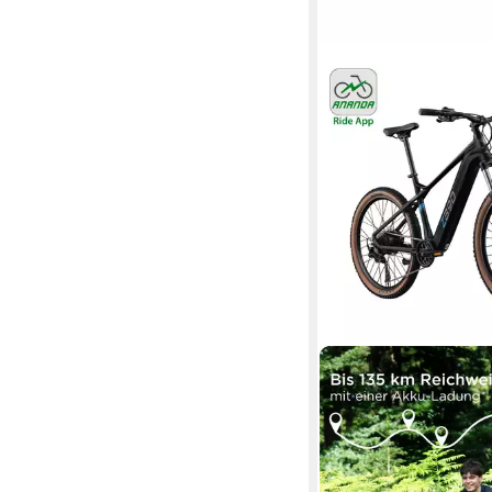
ZÜNDAPP
E-Bike Mountainbike 
Heckmotor
Motor
550 Wh
Akkuleistung
Kettenschaltung
Schaltun
1.319,00 €
UVP
2.299,0
38,29 €
mtl. in 48 Raten