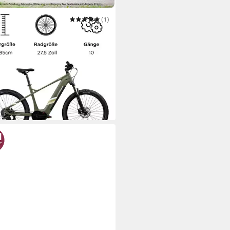
APP
(1)
ke Mountainbike X900
lmotor
Motor
8 Wh
Akkuleistung
nschaltung
Schaltung
9,00 €
UVP
2.999,00 €
 €
mtl. in 48 Raten
 Werktagen bei dir