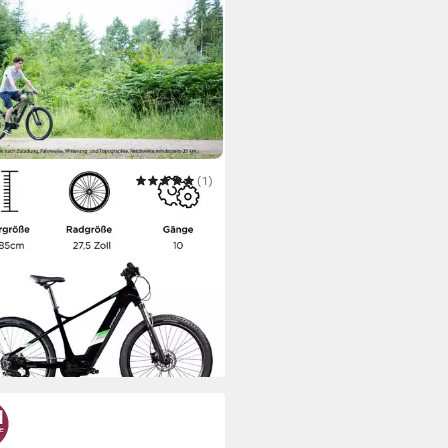
APP
(1)
ke Mountainbike X900
lmotor
Motor
Wh
Akkuleistung
nschaltung
Schaltung
9,00 €
UVP
2.999,00 €
is Dienstag
 €
mtl. in 48 Raten
 Werktagen bei dir