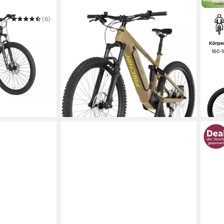
(6)
FISCHER FAHRRAD
ZÜND
ice 3.8
E-Bike Mountainbike MONTIS 10.0i
E-Bi
Fully 711
Mitte
715,6
Mittelmotor
Motor
g
Kette
711 Wh
Akkuleistung
2.04
5 €
90 Nm
Motorleistung
59,49
2.979,00 €
UVP
3.799,00 €
86,49 €
mtl. in 48 Raten
-32%
-22%
in 6-8
in 3-4 Werktagen bei dir