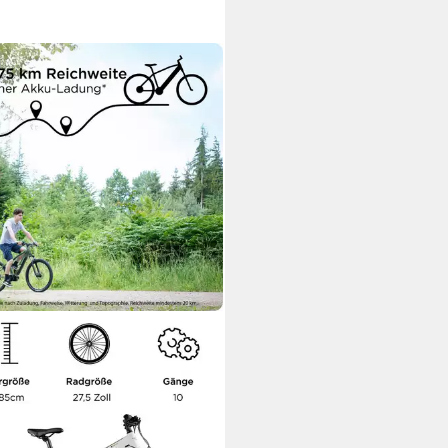
APP
ke Mountainbike X900
lmotor
Motor
Wh
Akkuleistung
nschaltung
Schaltung
9,00 €
UVP
2.999,00 €
is Dienstag