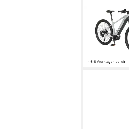
PROPHETE
E-Bike Mountainbike D
Mittelmotor
Motor
540 Wh
Akkuleistung
Kettenschaltung
Schaltun
1.549,00 €
UVP
2.599,9
nur diesen Monat
44,97 €
mtl. in 48 Raten
-40%
in 6-8 Werktagen bei dir