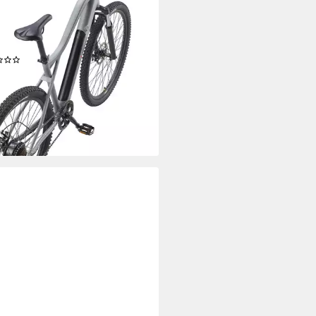
motor
Motor
6 Wh
Akkuleistung
enschaltung
Schaltung
(1)
00 €
UVP
1.699,90 €
diesen Monat
7 €
mtl. in 48 Raten
%
rbar - in 3-4 Werktagen bei dir