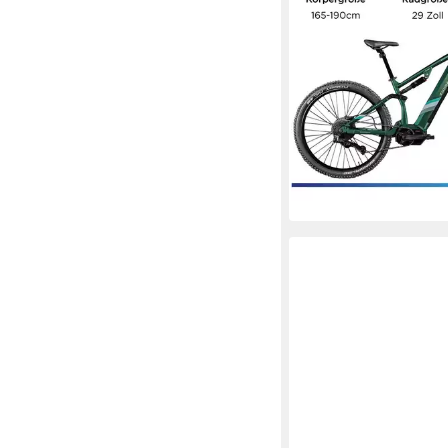
Mittelmotor
Motor
733 Wh
Akkuleistung
Kettenschaltung
Schaltu
2.699,00 €
UVP
4.999,
78,36 €
mtl. in 48 Raten
-46%
lieferbar - in 6-8 Werktag