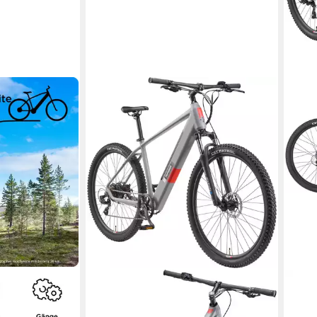
TELEFUNKEN
TEL
X1000
E-Bike Mountainbike Aufsteiger
E-Bi
M921
MT9