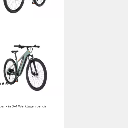
HER FAHRRAD
ke Mountainbike MONTIS 2.2
 ACTIVE
motor
Motor
 Wh
Akkuleistung
Nm
Motorleistung
(5)
9,00 €
UVP
2.149,00 €
8 €
mtl. in 48 Raten
%
rbar - in 3-4 Werktagen bei dir