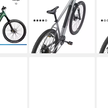
Heckmotor
Motor
Heck
ng
468 Wh
Akkuleistung
489,
Kettenschaltung
Schaltung
Kett
00 €
(7)
1.129,00 €
929,
UVP
1.599,90 €
32,78 €
mtl. in 48 Raten
nur 
en bei dir
26,9
-29%
-45
lieferbar - in 3-4 Werktagen bei dir
liefe