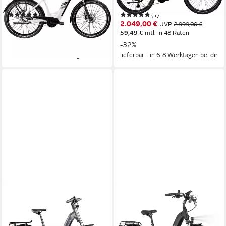
Nabenschaltung
Schaltung
Kettenschaltung
Schaltung
(1)
(1)
1.549,00 €
2.049,00 €
UVP
2.929,00 €
UVP
2.999,00 €
44,97 €
mtl. in 48 Raten
59,49 €
mtl. in 48 Raten
-47%
-32%
lieferbar - in 6-8 Werktagen bei dir
lieferbar - in 6-8 Werktagen bei dir
ZÜNDAPP
SAXXX
E-Bike Cityrad X885
E-Bike Trekkingrad Damen u.
Herren 28'' SAXXX QSW,
Mittelmotor
Motor
550 Wh
Akkuleistung
540Wh, 60-100m, hydr.