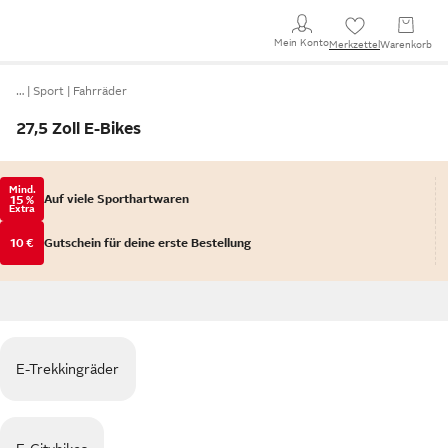
Mein Konto
Merkzettel
Warenkorb
…
Sport
Fahrräder
27,5 Zoll E-Bikes
Mind.
Auf viele Sporthartwaren
15 %
Extra
10 €
Gutschein für deine erste Bestellung
E-Trekkingräder