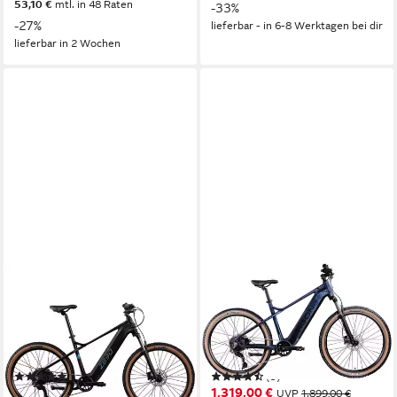
53,10 €
mtl. in 48 Raten
-33%
-27%
lieferbar - in 6-8 Werktagen bei dir
lieferbar in 2 Wochen
ZÜNDAPP
AGON
E-Bike Mountainbike Z890
E-Bike Mountainbike Alpha
Heckmotor
Motor
Heckmotor
Motor
550 Wh
Akkuleistung
540 Wh
Akkuleistung
Kettenschaltung
Schaltung
Kettenschaltung
Schaltung
(2)
(9)
1.319,00 €
1.319,00 €
UVP
2.299,00 €
UVP
1.899,00 €