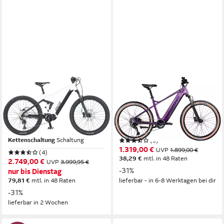
PROPHETE
AGON
E-Bike Mountainbike Prophete
E-Bike Mountainbike Alpha
Dice 5.0
Heckmotor
Motor
540 Wh
Akkuleistung
Mittelmotor
Motor
Kettenschaltung
Schaltung
720 Wh
Akkuleistung
Kettenschaltung
Schaltung
(5)
1.319,00 €
UVP
1.899,00 €
(4)
38,29 €
mtl. in 48 Raten
2.749,00 €
UVP
3.999,95 €
-31%
nur bis Dienstag
79,81 €
mtl. in 48 Raten
lieferbar - in 6-8 Werktagen bei dir
-31%
lieferbar in 2 Wochen