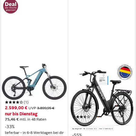
PROPHETE
ONESPORT
E-Bike Mountainbike Dice 4.0
E-Bike Cityrad OT12 e bike für
herren u.damen 468Wh
Mittelmotor
Motor
480 Wh
Akkuleistung
13AH 36V 250W 28 zoll
Kettenschaltung
Schaltung
Heckmotor
Motor
(1)
468 Wh
Akkuleistung
2.599,00 €
UVP
3.899,95 €
Kettenschaltung
Schaltung
nur bis Dienstag
(11)
75,46 €
mtl. in 48 Raten
899,00 €
UVP
1.999,00 €
-33%
26,10 €
mtl. in 48 Raten
lieferbar - in 6-8 Werktagen bei dir
-55%