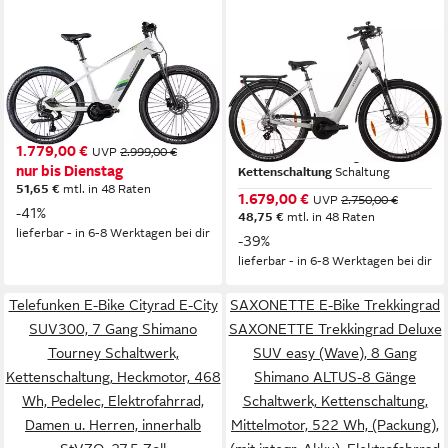
ZÜNDAPP
SAXONETTE
E-Bike Mountainbike X900
E-Bike Trekkingrad
SAXONETTE Trekkingrad
Mittelmotor
Motor
733 Wh
Akkuleistung
Deluxe SUV easy (Wave)
Kettenschaltung
Schaltung
Mittelmotor
Motor
1.779,00 €
UVP
2.999,00 €
522 Wh
Akkuleistung
nur bis Dienstag
Kettenschaltung
Schaltung
51,65 €
mtl. in 48 Raten
1.679,00 €
UVP
2.750,00 €
-41%
48,75 €
mtl. in 48 Raten
lieferbar - in 6-8 Werktagen bei dir
-39%
lieferbar - in 6-8 Werktagen bei dir
Telefunken E-Bike Cityrad E-City
SAXONETTE E-Bike Trekkingrad
SUV300, 7 Gang Shimano
SAXONETTE Trekkingrad Deluxe
Tourney Schaltwerk,
SUV easy (Wave), 8 Gang
Kettenschaltung, Heckmotor, 468
Shimano ALTUS-8 Gänge
Wh, Pedelec, Elektrofahrrad,
Schaltwerk, Kettenschaltung,
Damen u. Herren, innerhalb
Mittelmotor, 522 Wh, (Packung),