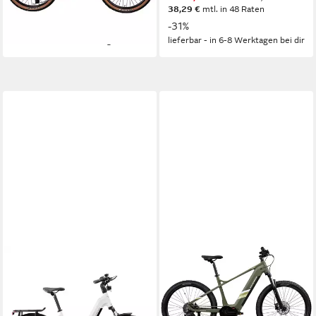
38,29 €
mtl. in 48 Raten
38,29 €
mtl. in 48 Raten
-43%
-31%
lieferbar - in 6-8 Werktagen bei dir
lieferbar - in 6-8 Werktagen bei dir
ZÜNDAPP
ZÜNDAPP
E-Bike Cityrad X885
E-Bike Mountainbike X900
Mittelmotor
Motor
Mittelmotor
Motor
550 Wh
Akkuleistung
715,68 Wh
Akkuleistung