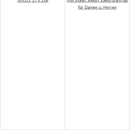
StVZO, 27,5 Zoll
(mit integr. Akku), Elektrofahrrad
für Damen u. Herren