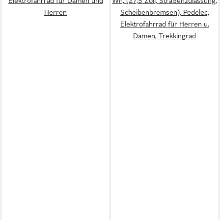
Elektrofahrrad für Damen und
Wh, (27,5 Zoll, Straßenzulassung,
Herren
Scheibenbremsen), Pedelec,
Elektrofahrrad für Herren u.
Damen, Trekkingrad