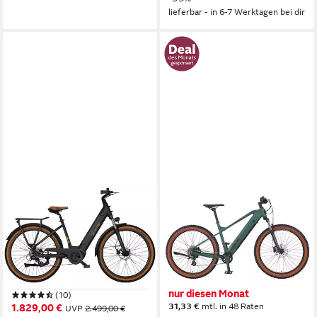
lieferbar - in 6-7 Werktagen bei dir
SACHSENRAD
PROPHETE
E-Bike Cityrad C5 mit
E-Bike Mountainbike Dice 1.0
Diebstahlsicherung
Heckmotor
Motor
360 Wh
Akkuleistung
Mittelmotor
Motor
Kettenschaltung
Schaltung
470 Wh
Akkuleistung
Kettenschaltung
Schaltung
1.079,00 €
UVP
1.599,95 €
nur diesen Monat
(10)
31,33 €
mtl. in 48 Raten
1.829,00 €
UVP
2.499,00 €