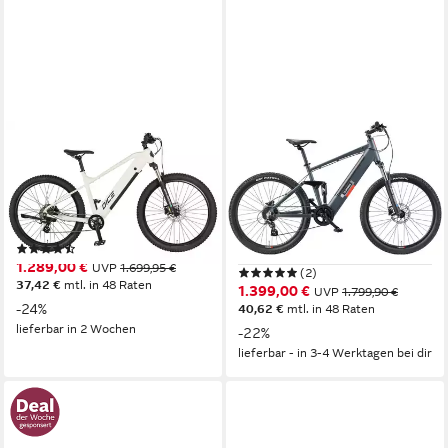
PROPHETE
TELEFUNKEN
E-Bike Mountainbike Dice 1.8
E-Bike Mountainbike
Aufsteiger M936
Heckmotor
Motor
360 Wh
Akkuleistung
Heckmotor
Motor
Kettenschaltung
Schaltung
468 Wh
Akkuleistung
Kettenschaltung
Schaltung
(14)
1.289,00 €
UVP
1.699,95 €
(2)
37,42 €
mtl. in 48 Raten
1.399,00 €
UVP
1.799,90 €
-24%
40,62 €
mtl. in 48 Raten
lieferbar in 2 Wochen
-22%
lieferbar - in 3-4 Werktagen bei dir