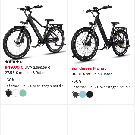
RCB
RCB
E-Bike Pedelec G5 für Stadt
E-Bike Pedelec G6 für Stadt
und Gelände,27,5Zoll Herren
und Gelände,27,5 Zoll Damen
Elektrofahrrad,13Ah,60-100
Elektrofahrrad,13Ah,60-100
km
km
Heckmotor
Motor
Heckmotor
Motor
468 Wh
Akkuleistung
468 Wh
Akkuleistung
Kettenschaltung
Schaltung
(21)
(30)
1.044,00 €
UVP
2.399,99 €
949,00 €
UVP
2.399,99 €
nur diesen Monat
27,55 €
mtl. in 48 Raten
30,31 €
mtl. in 48 Raten
-60%
-56%
lieferbar - in 5-6 Werktagen bei dir
lieferbar - in 5-6 Werktagen bei dir