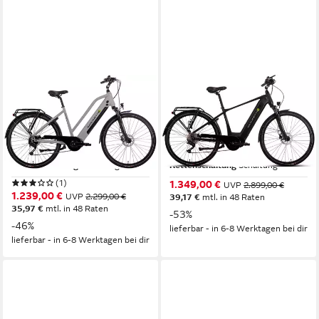
SAXONETTE
SAXONETTE
E-Bike Cityrad Deluxe Sport
E-Bike Trekkingrad Quantum
Lady
Sport Diamand
Mittelmotor
Motor
Mittelmotor
Motor
418 Wh
Akkuleistung
540 Wh
Akkuleistung
Kettenschaltung
Schaltung
Kettenschaltung
Schaltung
(1)
1.349,00 €
UVP
2.899,00 €
1.239,00 €
UVP
2.299,00 €
39,17 €
mtl. in 48 Raten
35,97 €
mtl. in 48 Raten
-53%
-46%
lieferbar - in 6-8 Werktagen bei dir
lieferbar - in 6-8 Werktagen bei dir