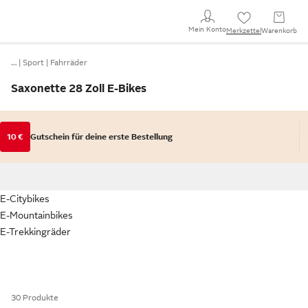
Mein Konto
Merkzettel
Warenkorb
…
Sport
Fahrräder
Saxonette 28 Zoll E-Bikes
10 €
Gutschein für deine erste Bestellung
E-Citybikes
E-Mountainbikes
E-Trekkingräder
30 Produkte