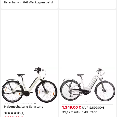
lieferbar - in 6-8 Werktagen bei dir
SAXONETTE
SAXONETTE
E-Bike Cityrad SAXONETTE
E-Bike Trekkingrad Quantum
Comfort Plus 5.0 E-Bike
Sport
Damen 28 Zoll
Mittelmotor
Motor
540 Wh
Akkuleistung
Frontmotor
Motor
Kettenschaltung
Schaltung
468 Wh
Akkuleistung
Nabenschaltung
Schaltung
1.349,00 €
UVP
2.899,00 €
39,17 €
mtl. in 48 Raten
(1)