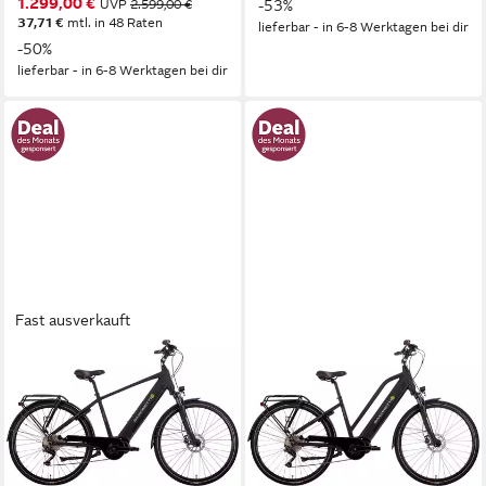
1.299,00 €
UVP
2.599,00 €
-53%
37,71 €
mtl. in 48 Raten
lieferbar - in 6-8 Werktagen bei dir
-50%
lieferbar - in 6-8 Werktagen bei dir
Fast ausverkauft
SAXONETTE
SAXONETTE
E-Bike Trekkingrad Premium
E-Bike Trekkingrad Premium
Sport (Diamant)
Sport (Trapez)
Mittelmotor
Motor
Mittelmotor
Motor
522 Wh
Akkuleistung
522 Wh
Akkuleistung
Kettenschaltung
Schaltung
Kettenschaltung
Schaltung