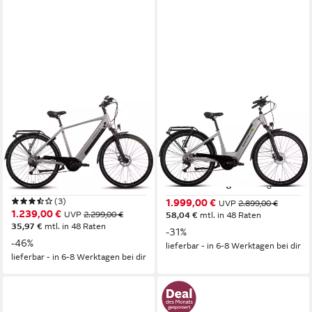
SAXONETTE
SAXONETTE
E-Bike Trekkingrad Saxonette
E-Bike Trekkingrad Quantum
Deluxe Sport (Diamant)
Sport Wave
Mittelmotor
Motor
Mittelmotor
Motor
418 Wh
Akkuleistung
540 Wh
Akkuleistung
Kettenschaltung
Schaltung
Kettenschaltung
Schaltung
(3)
1.999,00 €
UVP
2.899,00 €
1.239,00 €
UVP
2.299,00 €
58,04 €
mtl. in 48 Raten
35,97 €
mtl. in 48 Raten
-31%
-46%
lieferbar - in 6-8 Werktagen bei dir
lieferbar - in 6-8 Werktagen bei dir