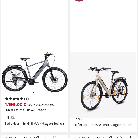
SAXONETTE
SAXONETTE
E-Bike ATB SAXONETTE X-
E-Bike Cityrad SAXONETTE
Road 5.2 E- All Terrain Bikes
E-BIKE Cityrad URBANA
Heckmotor
Motor
Heckmotor
Motor
468 Wh
Akkuleistung
418 Wh
Akkuleistung
Kettenschaltung
Schaltung
Kettenschaltung
Schaltung
(1)
1.229,00 €
UVP
1.899,00 €
1.199,00 €
UVP
2.089,00 €
nur diesen Monat
34,81 €
mtl. in 48 Raten
35,68 €
mtl. in 48 Raten
-43%
-35%
lieferbar - in 6-8 Werktagen bei dir
lieferbar - in 6-8 Werktagen bei dir