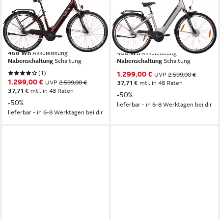
E-Bike Cityrad SAXONETTE
E-Bike Cityrad SAXONETTE
Comfort Plus 5.0 E-Bike
Comfort Plus 5.0 E-Bike
Damen 28 Zoll
Damen 28 Zoll
Frontmotor
Motor
Frontmotor
Motor
468 Wh
Akkuleistung
468 Wh
Akkuleistung
Nabenschaltung
Schaltung
Nabenschaltung
Schaltung
(1)
1.299,00 €
UVP
2.599,00 €
1.299,00 €
UVP
2.599,00 €
37,71 €
mtl. in 48 Raten
37,71 €
mtl. in 48 Raten
-50%
-50%
lieferbar - in 6-8 Werktagen bei dir
lieferbar - in 6-8 Werktagen bei dir