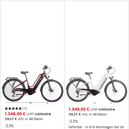
SAXONETTE
SAXONETTE
E-Bike Trekkingrad Quantum
E-Bike Trekkingrad Quantum
Sport
Sport
Mittelmotor
Motor
Mittelmotor
Motor
540 Wh
Akkuleistung
540 Wh
Akkuleistung
Kettenschaltung
Schaltung
Kettenschaltung
Schaltung
(1)
1.349,00 €
UVP
2.899,00 €
1.349,00 €
UVP
2.899,00 €
39,17 €
mtl. in 48 Raten
39,17 €
mtl. in 48 Raten
-53%
-53%
lieferbar - in 6-8 Werktagen bei dir