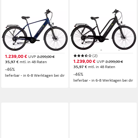
SAXONETTE
SAXONETTE
E-Bike Cityrad Deluxe Sport
E-Bike Cityrad Deluxe Sport
Man
Lady
Mittelmotor
Motor
Mittelmotor
Motor
418 Wh
Akkuleistung
418 Wh
Akkuleistung
Kettenschaltung
Schaltung
Kettenschaltung
Schaltung
(2)
1.239,00 €
UVP
2.299,00 €
1.239,00 €
UVP
2.299,00 €
35,97 €
mtl. in 48 Raten
35,97 €
mtl. in 48 Raten
-46%
-46%
lieferbar - in 6-8 Werktagen bei dir
lieferbar - in 6-8 Werktagen bei dir