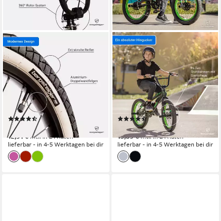
BERGSTEIGER
BERGSTEIGER
BMX-Rad Halifax 20 Zoll,
BMX-Rad Tokyo 20 Zoll,
360° Rotor-System,
Fatbike, 360° Rotor-System,
Freestyle, Mädchen, Jungen
Mädchen, Jungen
25 cm
Rahmenhöhe
29 cm
Rahmenhöhe
1
Gänge
1
Gänge
100 kg
Zul. Gesamtgewicht
100 kg
Zul. Gesamtgewicht
(23)
(75)
259,90 €
319,90 €
12,91 €
mtl. in 24 Raten
15,89 €
mtl. in 24 Raten
lieferbar - in 4-5 Werktagen bei dir
lieferbar - in 4-5 Werktagen bei dir