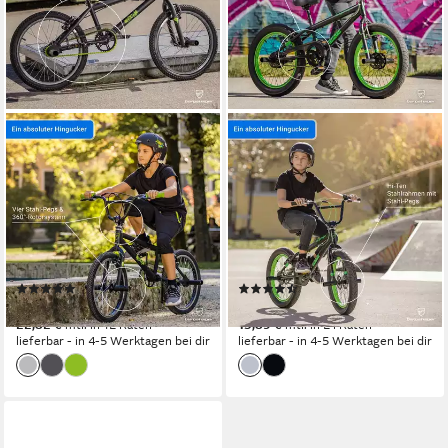
BERGSTEIGER
BERGSTEIGER
BMX-Rad Ohio 20 Zoll, 360°
BMX-Rad Tokyo 20 Zoll,
Rotor-System, Freestyle,
Fatbike, 360° Rotor-System,
Mädchen, Jungen
Mädchen, Jungen
27 cm
Rahmenhöhe
29 cm
Rahmenhöhe
1
Gänge
1
Gänge
100 kg
Zul. Gesamtgewicht
100 kg
Zul. Gesamtgewicht
(19)
(75)
249,90 €
319,90 €
22,82 €
mtl. in 12 Raten
15,89 €
mtl. in 24 Raten
lieferbar - in 4-5 Werktagen bei dir
lieferbar - in 4-5 Werktagen bei dir