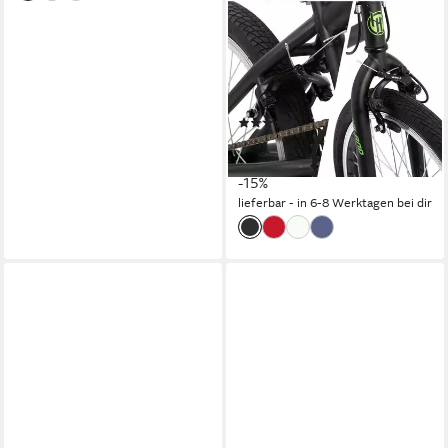
Kinderfahrrad Redeem 20
Zoll 3 Multiple Speichen BMX
für Jungen ab 7-10 Jahre
1
Gänge
100 kg
Zul. Gesamtgewicht
(4)
219,99 €
259,99 €
20,09 €
mtl. in 12 Raten
-15%
lieferbar - in 6-8 Werktagen bei dir