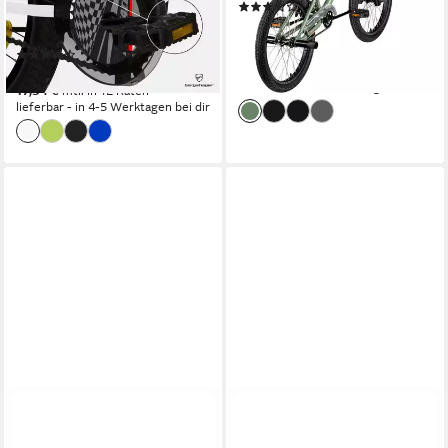
(6)
1
Gänge
225,00 €
UVP
379,00 €
100 kg
Zul. Gesamtgewicht
20,55 €
mtl. in 12 Raten
(26)
-41%
189,90 €
lieferbar - in 4-5 Werktagen bei dir
17,34 €
mtl. in 12 Raten
lieferbar - in 4-5 Werktagen bei dir