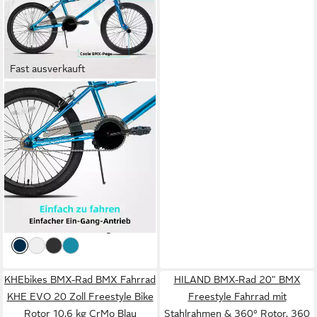
Fast ausverkauft
HILAND
BMX-Rad BMX 20/24 Zoll
Kinderfahrrad, Stahlrahmen,
Stunt-Pegs, Doppelbremsen
120 kg
Zul. Gesamtgewicht
ab 239,99 €
339,99 €
21,92 €
mtl. in 12 Raten
-29%
lieferbar - in 6-7 Werktagen bei dir
KHEbikes BMX-Rad BMX Fahrrad
HILAND BMX-Rad 20" BMX
KHE EVO 20 Zoll Freestyle Bike
Freestyle Fahrrad mit
Rotor 10,6 kg CrMo Blau
Stahlrahmen & 360° Rotor, 360