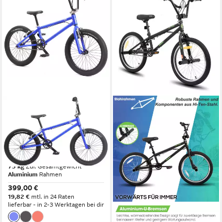
KHEBIKES
BMX-Rad KHE COSMIC AL
20 Zoll, 10,6kg,
Aluminiumrahmen, V-
Bremsen, 360° Rotor
75 kg
Zul. Gesamtgewicht
Aluminium
Rahmen
399,00 €
19,82 €
mtl. in 24 Raten
lieferbar - in 2-3 Werktagen bei dir
HILAND