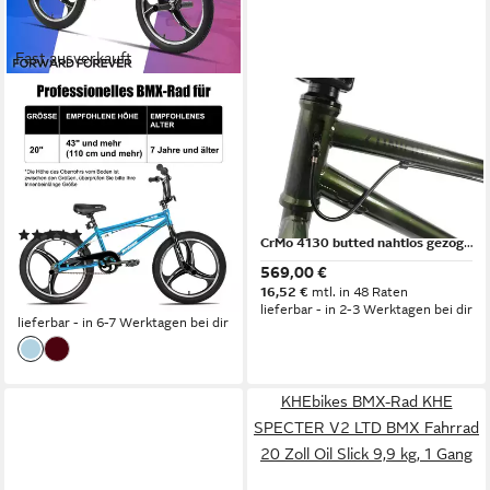
Fast ausverkauft
HILAND
KHEBIKES
BMX-Rad 20 Zoll 3-Speichen
BMX-Rad BMX Fahrrad KHE
Kinder BMX Rad für Jungen
UNIQUE PRO 20 Zoll Street
& Mädchen 5–12 Jahre
BMX CrMo 10,2 kg
150 kg
Zul. Gesamtgewicht
1
Gänge
120 kg
Zul. Gesamtgewicht
(1)
CrMo 4130 butted nahtlos gezogen
259,99 €
289,99 €
569,00 €
12,91 €
mtl. in 24 Raten
16,52 €
mtl. in 48 Raten
-10%
lieferbar - in 2-3 Werktagen bei dir
lieferbar - in 6-7 Werktagen bei dir
KHEbikes BMX-Rad KHE
SPECTER V2 LTD BMX Fahrrad
20 Zoll Oil Slick 9,9 kg, 1 Gang