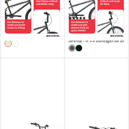
1
Gänge
1
Gänge
80 kg
Zul. Gesamtgewicht
45 kg
Zul. Gesamtgewicht
(1)
259,00 €
UVP
389,00 €
199,00 €
UVP
299,00 €
12,86 €
mtl. in 24 Raten
18,17 €
mtl. in 12 Raten
-33%
-33%
lieferbar - in 3-4 Werktagen bei dir
lieferbar - in 3-4 Werktagen bei dir