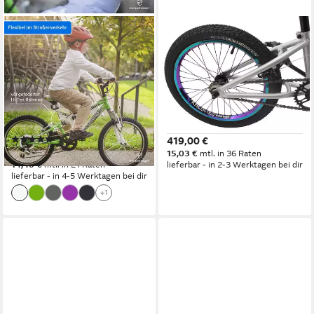
BERGSTEIGER
KHEBIKES
Mountainbike Montreal 20, 24
BMX-Rad BMX Fahrrad KHE
Zoll Kinderfahrrad, 6 - 13
ARSENIC 18 Zoll Kinder BMX
Jahre, Mädchen, Jungen
10,2 kg 2025
6
Gänge
1
Gänge
100 kg
Zul. Gesamtgewicht
70 kg
Zul. Gesamtgewicht
Stahl
Rahmen
HiTen Stahl
Rahmen
(249)
419,00 €
ab 289,90 €
15,03 €
mtl. in 36 Raten
14,40 €
mtl. in 24 Raten
lieferbar - in 2-3 Werktagen bei dir
lieferbar - in 4-5 Werktagen bei dir
+1