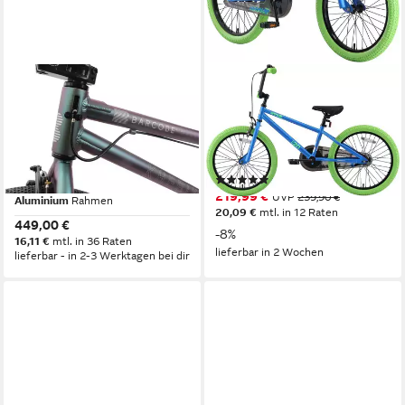
KHEBIKES
BIKESTAR
BMX-Rad KHE Barcode LL
BMX-Rad BMX
BMX Fahrrad 20 Zoll
26 cm
Rahmenhöhe
1
Gänge
Aluminium Grün 10,4 kg
50 kg
Zul. Gesamtgewicht
1
Gänge
(4)
85 kg
Zul. Gesamtgewicht
219,99 €
UVP
239,90 €
Aluminium
Rahmen
20,09 €
mtl. in 12 Raten
449,00 €
-8%
16,11 €
mtl. in 36 Raten
lieferbar in 2 Wochen
lieferbar - in 2-3 Werktagen bei dir