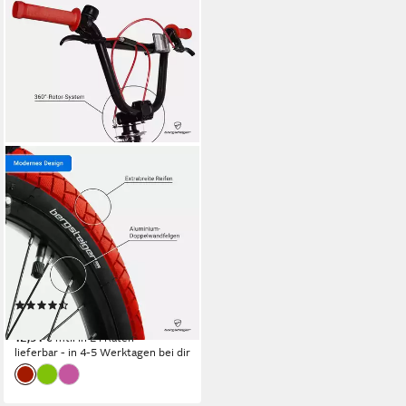
BERGSTEIGER
BMX-Rad Halifax 20 Zoll,
360° Rotor-System,
Freestyle, Mädchen, Jungen
25 cm
Rahmenhöhe
1
Gänge
100 kg
Zul. Gesamtgewicht
(23)
259,90 €
12,91 €
mtl. in 24 Raten
lieferbar - in 4-5 Werktagen bei dir