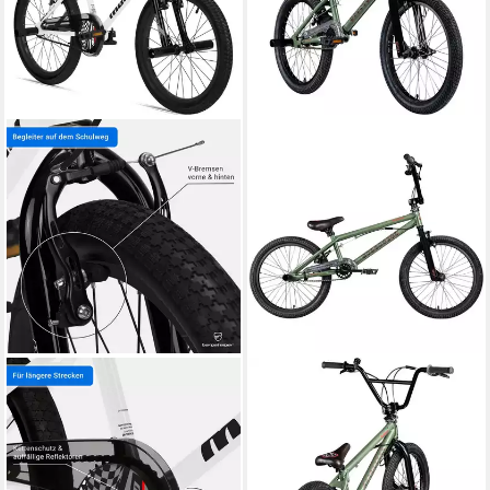
BERGSTEIGER
BULLSEYE
Kinderfahrrad Monaco 20 Zoll
BMX-Rad Project 301
BMX, geeignet für 6 - 9
23 cm
Rahmenhöhe
1
Gänge
Jahre, Mädchen, Jungen
80 kg
Zul. Gesamtgewicht
30 cm
Rahmenhöhe