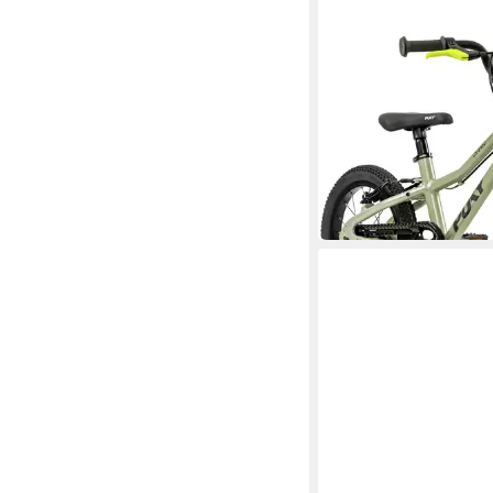
PUKY
Kinderfahrrad LS-PR
21 cm
Rahmenhöhe
60 kg
Zul. Gesamtgewicht
Aluminium
Rahmen
419,00 €
15,03 €
mtl. in 36 Raten
in 2-3 Werktagen bei dir