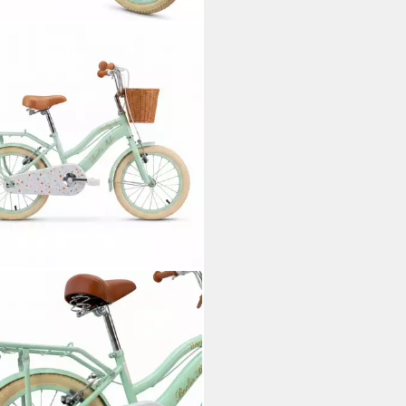
N BIKE
rfahrrad Harmony 16 Zoll für
en und Mädchen mit Stützräder
ge
Zul. Gesamtgewicht
Rahmen
00 €
UVP
229,00 €