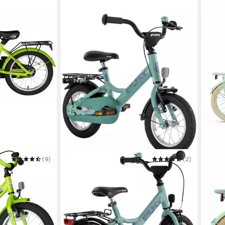
(9)
PUKY
(2)
BERLI
Kinderfahrrad YOUKE 12
Kinde
Jung
22,3 cm
Rahmenhöhe
60 kg
Zul. Gesamtgewicht
1
Gän
Aluminium
Rahmen
35 kg
299,99 €
Stahl
14,90 €
mtl. in 24 Raten
134,