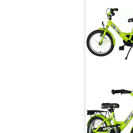
BIKESTAR
Kinderfahrrad Classic
24,5 cm
Rahmenhöhe
1
Gänge
50 kg
Zul. Gesamtgewicht
204,99 €
UVP
229,90 €
18,72 €
mtl. in 12 Raten