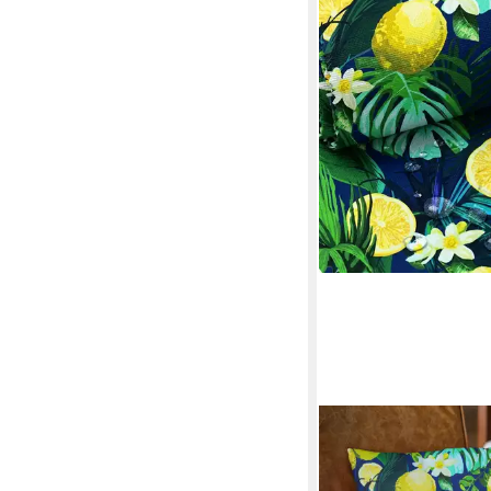
NOVELY®
Stoff OXFORD 210D 
Night Printstoff Outd