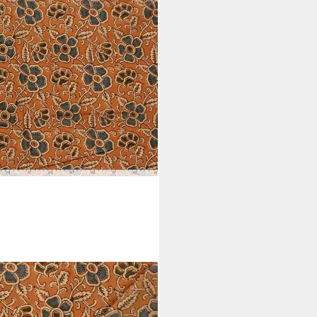
DMA
 Baumwoll Voile Ethno Blüten
n Meterware Sommerkleidungs