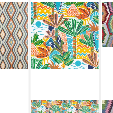
trisch
larke Ethno