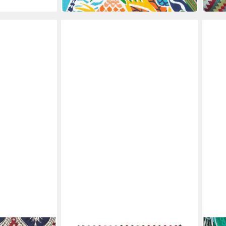
in 4-5 Werktagen bei dir
liefer