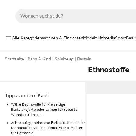
Alle Kategorien
Wohnen & Einrichten
Mode
Multimedia
Sport
Beau
Startseite
Baby & Kind
Spielzeug
Basteln
Ethnostoffe
Tipps vor dem Kauf
Wähle Baumwolle für vielseitige
Bastelprojekte oder Leinen für robuste
Wohntextilien aus.
Achte auf gemeinsame Farbpaletten bei der
Kombination verschiedener Ethno-Muster
für Harmonie.