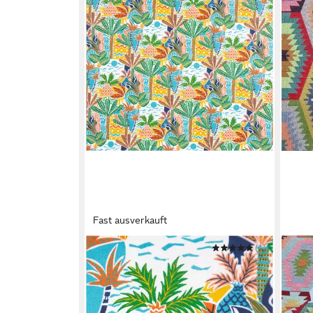
Fast ausverkauft
SCHÖNER LEBEN.
(1)
STOF
Stoff Baumwollstoff Meterware
Stoff
Percale Granola Palmen bunt 150cm
Ethn
9,95 €
20,9
(9,95 €/ 1 m)
(20,90