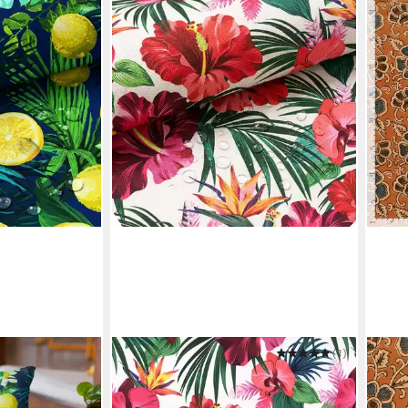
NOVELY®
(1)
MAD
D215 Lemon
Stoff OXFORD 210D D200
Stoff
oor
Paradiesblumen Printstoff Outdoor
Brau