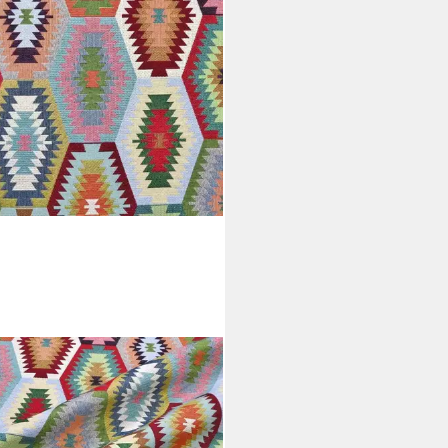
FERIA
 Polsterstoff Gobelin Tacuspac
o Bunt
0 €
 €/ 1 m)