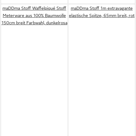
maDDma Stoff Waffelpiqué Stoff
maDDma Stoff 1m extravagante
Meterware aus 100% Baumwolle
elastische Spitze, 65mm breit, rot
150cm breit Farbwahl, dunkelrosa