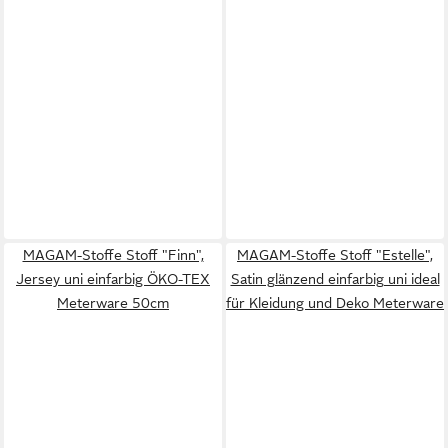
MAGAM-Stoffe Stoff "Finn",
MAGAM-Stoffe Stoff "Estelle",
Jersey uni einfarbig ÖKO-TEX
Satin glänzend einfarbig uni ideal
Meterware 50cm
für Kleidung und Deko Meterware