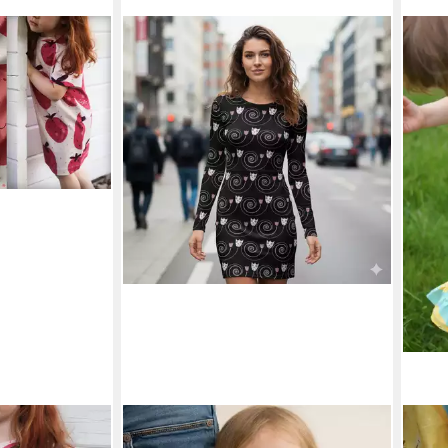
LARISSASTOFFE
LEYL
rdbeerchen
Stoff Jersey Stoff Baumwolle
Stof