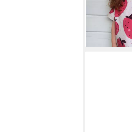
Erdbeere Früchte Kat
Design, Reaktivdruck
24,90 €
(24,90 €/ 1 m)
lieferbar - in 3-4 Werktag