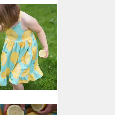
AS WELT
f Zitroenchen_Mint,