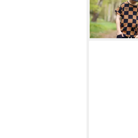
Eigenproduktion, Reak
24,90 €
(24,90 €/ 1 m)
lieferbar - in 3-4 Werktag