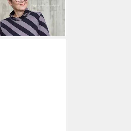
tivdruck
0 €
0 €/ 1 m)
rbar - in 3-4 Werktagen bei dir