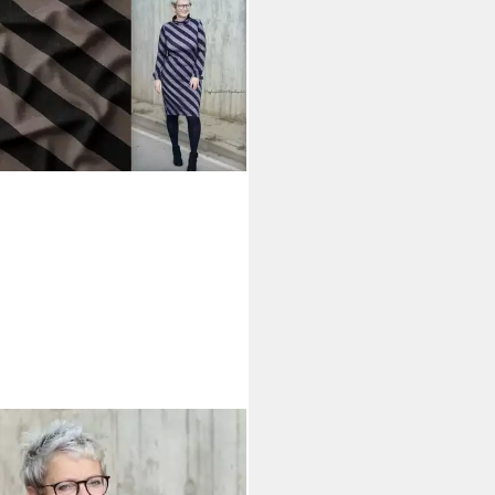
AS WELT
f Stoff Jersey Schooltime
ifen Eigenproduktion Katzengold,