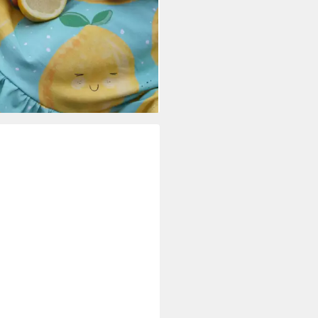
tivdruck
0 €
0 €/ 1 m)
rbar - in 3-4 Werktagen bei dir