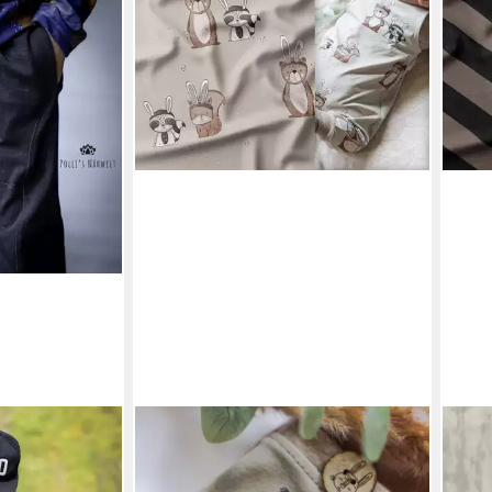
LEYLAS WELT
LEYL
Jersey Zorro
Stoff Stoff Jersey Stoff Osterhelfer
Stof
WB
Waschbär Bär Katzengold Design,
Stre