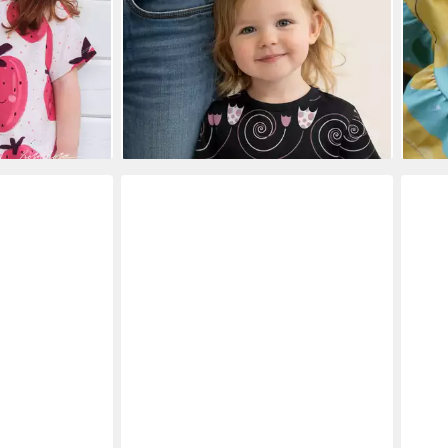
zengold
Meterware Baumwolljersey „Floral
Reak
24,9
Swirl“, Meterware, 50 cm x 150 cm
(24,9
6,95 €
liefe
(9,27 €/ 1 m)
en bei dir
lieferbar - in 5-6 Werktagen bei dir