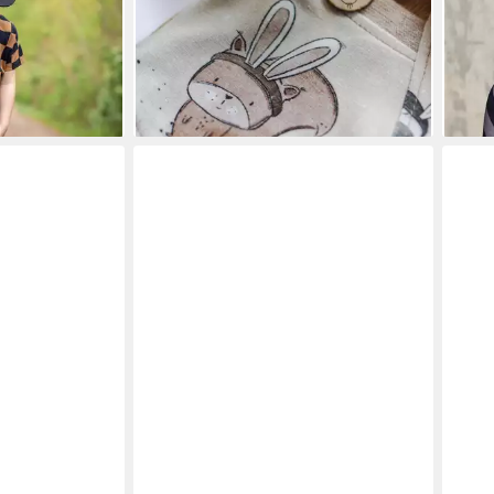
tivdruck
Reaktivdruck
Reak
24,90 €
24,9
(24,90 €/ 1 m)
(24,9
en bei dir
lieferbar - in 3-4 Werktagen bei dir
liefe