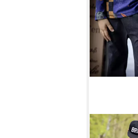
LEYLAS WELT
Stoff Stoff Baumwoll 
Uni Grunge 160 cm 