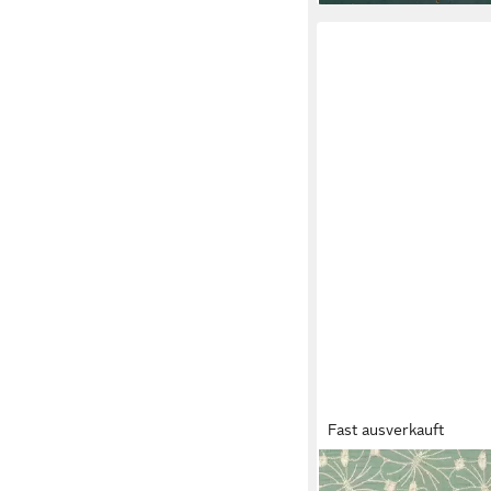
Fast ausverkauft
MADDMA