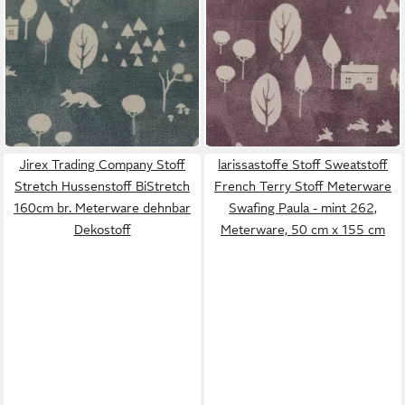
LARISSASTOFFE
LARISSASTOFFE
Stoff Kinder Jersey Stoff
Stoff Kinder Jersey Stoff
Meterware Swafing
Meterware Swafing
7,95 €
7,95 €
Waldtiere, rauchblau
Waldtiere, flieder
UVP
8,95 €
UVP
8,95 €
(10,26 €/ 1 qm)
(10,26 €/ 1 qm)
-11%
-11%
in 5-6 Werktagen bei dir
in 5-6 Werktagen bei dir
Jirex Trading Company Stoff
larissastoffe Stoff Sweatstoff
Stretch Hussenstoff BiStretch
French Terry Stoff Meterware
160cm br. Meterware dehnbar
Swafing Paula - mint 262,
Dekostoff
Meterware, 50 cm x 155 cm