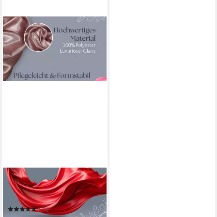
JIREX TRADING COMPANY
Stoff Satin Meterware für
Deko,Basteln,Kleidung
150cm breit UNI
(13)