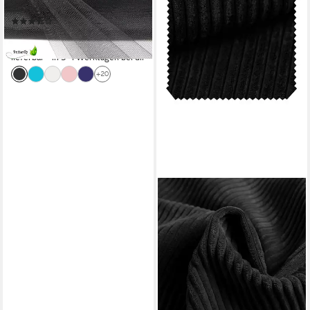
150cm
(3)
15,19 €
(1,52 €/ 1 m)
lieferbar - in 3-4 Werktagen bei dir
+20