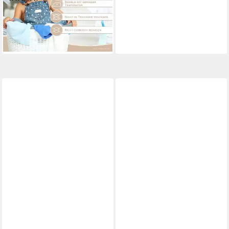
4,46 €
(3,19 €/ 1 qm)
lieferbar - in 3-4 Werktagen bei dir
+3