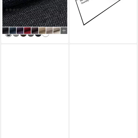
17,36 €
Pflegeleicht, Meterware, 1lfm
(11,57 €/ 1 qm)
(33)
lieferbar - in 4-5 Werktagen bei dir
9,99 €
+5
(9,99 €/ 1 m)
lieferbar - in 3-4 Werktagen bei dir
+32