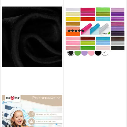
CREATIVERY
Stoff, 9m Rolle Organza 36cm
CRYSTAL
(4)
3,19 €
(0,35 €/ 1 m)
lieferbar - in 3-4 Werktagen bei dir
+1
MADDMA
Stoff Organza Tüll
Kostümstoff Chiffon Floristik
1 x 1,4 m Meterware, schwarz
(2)