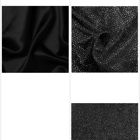
EVENT KAUF
Stoff Satin Stoff Meterware,
Breite 150 cm
(5)
2,19 €
(1,46 €/ 1 qm)
lieferbar - in 3-4 Werktagen bei dir
+34