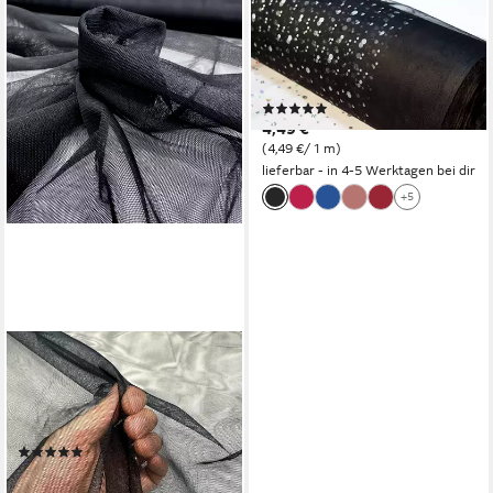
JIREX TRADING COMPANY
Stoff Tüll Stoff Pailletten Tütü
Meterware 155 cm breit
schimmern Dekostoff
(1)
4,49 €
(4,49 €/ 1 m)
lieferbar - in 4-5 Werktagen bei dir
+5
MAGAM-STOFFE
Stoff "Jasmin", weicher
Tüllstoff für Bekleidung Deko
Soft Tüll Meterware
(1)
3,90 €
(3,90 €/ 1 m)