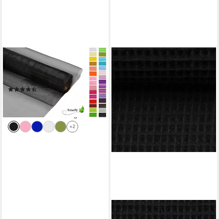
CREATIVERY
Stoff, 9m Rolle Organza 16cm
CRYSTAL
(8)
2,19 €
(0,24 €/ 1 m)
lieferbar - in 3-4 Werktagen bei dir
+2