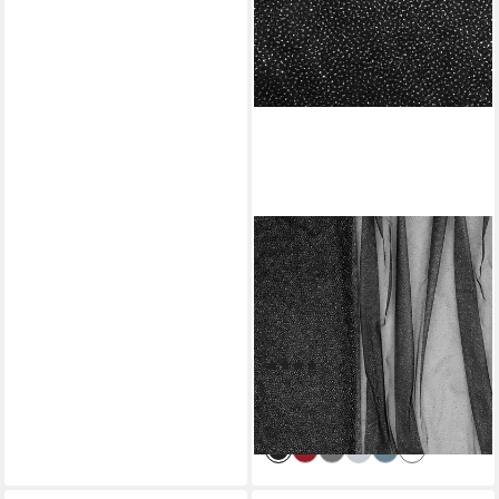
MADDMA
Stoff Tüll mit Glitzer Fasching
Kostümstoff 1 x 1,5 m
Meterware, 001 - schwarz /
silber
(4)
6,54 €
(4,36 €/ 1 qm)
lieferbar - in 3-4 Werktagen bei dir
+16