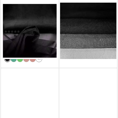
JIREX TRADING COMPANY
EVENT KAUF
Stoff Tüll Stoff Petticoat Tütü
Stoff Tüll Meterware, Breite
Meterware Deko 150cm breit
160 cm
(1)
2-Way Stretch
1,89 €
(6)
(1,89 €/ 1 qm)
1,56 €
UVP
1,99 €
lieferbar - in 3-4 Werktagen bei dir
(1,56 €/ 1 m)
+27
-22%
lieferbar - in 4-5 Werktagen bei dir
+5