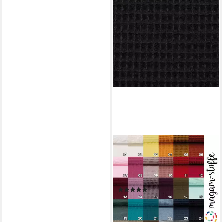
MAGAM-STOFFE
Stoff "Ella", Waffelstoff 100%
Baumwolle OEKO-TEX
Meterware ab 50cm
(5)
5,90 €
(11,80 €/ 1 m)
lieferbar - in 2-3 Werktagen bei dir