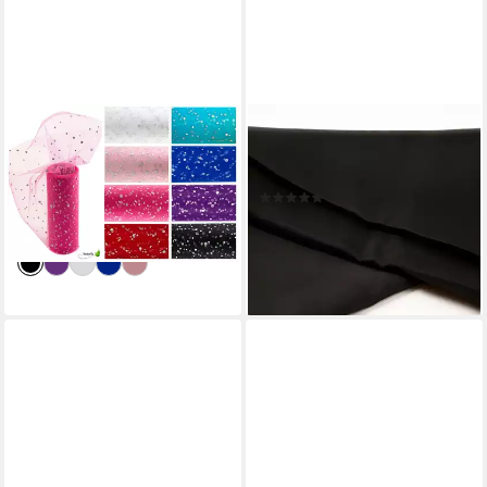
CREATIVERY
EVENT KAUF
Stoff, Tüll 15cm mit Glitzer
Stoff Voile Meterware, Breite
Punkten, 9 Meter
150 cm
(2)
3,49 €
2,59 €
(0,39 €/ 1 m)
lieferbar - in 3-4 Werktagen bei dir
(1,73 €/ 1 qm)
lieferbar - in 3-4 Werktagen bei dir
+29