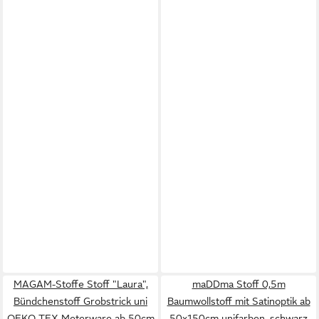
MAGAM-Stoffe Stoff "Laura",
maDDma Stoff 0,5m
Bündchenstoff Grobstrick uni
Baumwollstoff mit Satinoptik ab
OEKO-TEX Meterware ab 50cm
50x150cm unifarben, schwarz