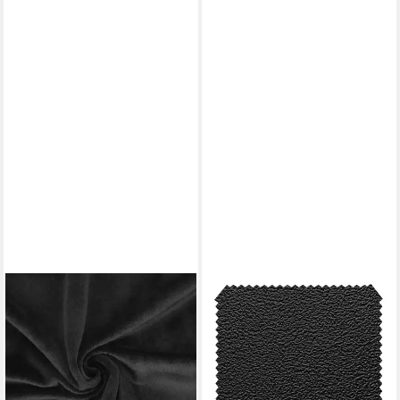
KULLALOO
Stoff -
11,98 €
(11,98 €/ 1 qm)
lieferbar - in 2-3 Werktagen bei dir
+29