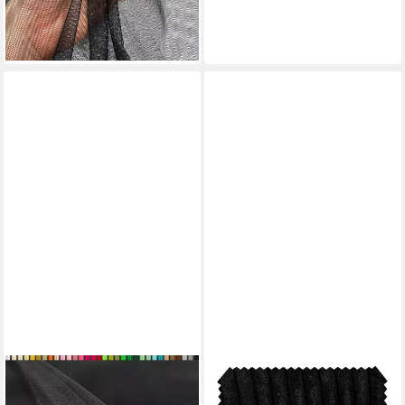
lieferbar - in 2-3 Werktagen bei dir
+17
CREATIVERY
Stoff, TÜLL Stoff 10m x