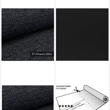
NOVELY®
HAGA
Stoff MUDAU Grob gewebter
Stoff Bastelfilz in 1,5m Br.
Möbelstoff, Robust, Mélange,
(Meterware) schwarz
(2)
Handwebcharakter,