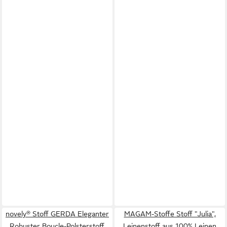
novely® Stoff GERDA Eleganter
MAGAM-Stoffe Stoff "Julia",
Robuster Boucle-Polsterstoff,
Leinenstoff aus 100% Leinen