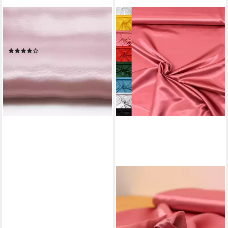
EVENT KAUF
Stoff Satin Stoff Meterware,
Breite 150 cm
(5)
2,19 €
(1,46 €/ 1 qm)
lieferbar - in 2-3 Werktagen bei dir
+34