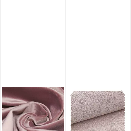
SCHÖNER LEBEN.
Stoff Möbelstoff Meterware
Polsterstoff Bezugstoff
Samtstoff altrosa 1,40m
18,95 €
(18,95 €/ 1 m)
lieferbar - in 3-4 Werktagen bei dir