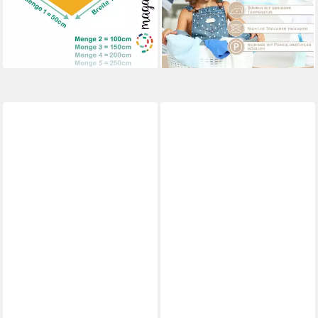
5,75 €
4,26 €
(11,50 €/ 1 m)
(2,84 €/ 1 qm)
lieferbar - in 3-4 Werktagen bei dir
lieferbar - in 3-4 Werktagen bei dir
+13
+13