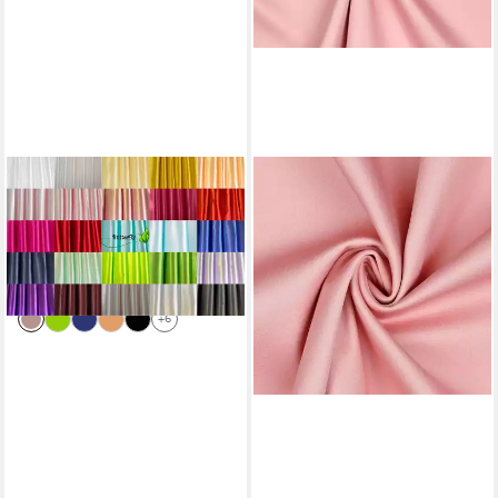
CREATIVERY
Stoff, Satinstoff 9,5m x
150cm
23,29 €
(2,45 €/ 1 m)
lieferbar - in 2-3 Werktagen bei dir
+6