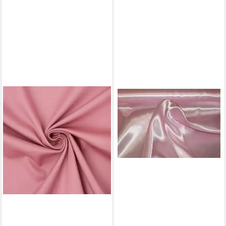
SCHÖNER LEBEN.
Stoff Baumwolle Stoff
Meterware Satin Spandex
rosa 145cm
14,95 €
(14,95 €/ 1 m)
lieferbar - in 3-4 Werktagen bei dir