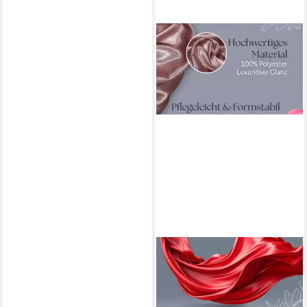
JIREX TRADING COMPANY
Stoff Satin Meterware für
Deko,Basteln,Kleidung 150cm
breit UNI