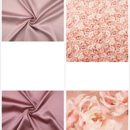
STOFFERIA
SCHÖNER LEBEN.
Stoff Verdunkelungsstoff Dim
Stoff Samtstoff Meterware
Out Doubleface Satin Omaha
Polsterstoff Deko
Hellrosa Altrosa, Meterware
Pfingstrosen rosa 1,40m,
34,90 €
pflegeleicht
(34,90 €/ 1 m)
28,95 €