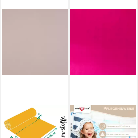
MAGAM-STOFFE
MADDMA
Stoff "Romy", Micro Satin fein
Stoff Polyestersatin Satin ab
gewebt, edel und weich
1x1,5m Polyesterstoff
Meterware ab 50cm
Kostümstoff Modestoff