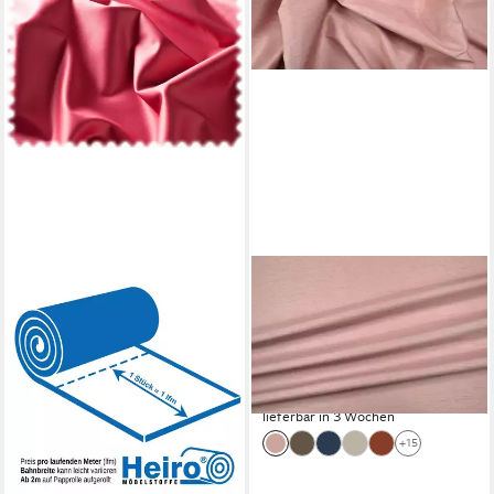
HEIRO
STOFFERIA
Stoff AKTION Baumwoll Satin
Stoff Dekostoff Satin
Möbelstoff Ron Rosarot in
Seidenoptik Opulence Rosa,
Seidenoptik, Polsterstoff
Meterware
39,90 €
Meterware - Breite:140 cm
(39,90 €/ 1 m)
19,90 €
lieferbar in 3 Wochen
(14,21 €/ 1 qm)
lieferbar - in 3-4 Werktagen bei dir
+15