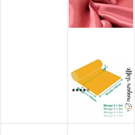
MAGAM-STOFFE
Stoff "Estelle", Satin glänzend
einfarbig uni ideal für Kleidung
und Deko Meterware
(5)
4,95 €
(4,95 €/ 1 m)
lieferbar - in 3-4 Werktagen bei dir
+16