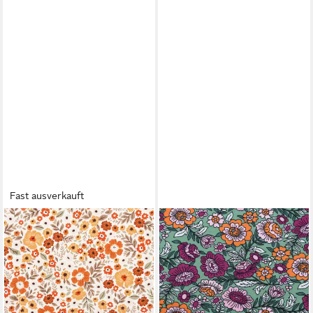
Fast ausverkauft
SCHÖNER LEBEN.
SCHÖNER LEBEN.
Stoff Jersey Stoff Meterware
Stoff Jerseystoff Meterware
Baumwolljersey Blümchen
FLOWERS Blumen Blätter
wollweiß terra 150cm
grün bunt 1,5m,
13,95 €
allergikergeeignet
(13,95 €/ 1 m)
13,95 €
lieferbar - in 3-4 Werktagen bei dir