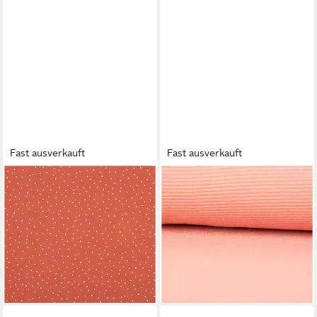
Fast ausverkauft
Fast ausverkauft
SCHÖNER LEBEN.
SCHÖNER LEBEN.
Stoff Jersey Stoff Meterware
Stoff Jersey Stoff Meterware
Baumwolljersey Pünktchen
Rippjersey Ottoman uni coral
terracotta 150cm,
150cm, allergikergeeignet
16,95 €
allergikergeeignet
(16,95 €/ 1 m)
13,95 €
lieferbar - in 3-4 Werktagen bei dir
(13,95 €/ 1 m)
lieferbar - in 3-4 Werktagen bei dir