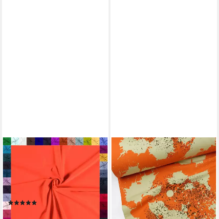
MADDMA
LARISSASTOFFE
Stoff 0,5m Baumwolljersey
Stoff French Terry,
Baumwollstoff elastisch
Sweatstoff Splash Sprenkel
Meterware Jerseystoff,
orange, Meterware, 50 cm x
orange
150 cm
(2)
6,95 €
7,27 €
(9,27 €/ 1 qm)