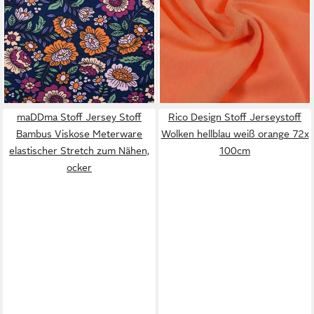
FLOWERS Blumen Blätter
Schlauchware 35(70)cm breit
dunkelblau bunt 1,5m,
Meterware Jersey, orange
9,87 €
allergikergeeignet
(9,87 €/ 1 m)
13,95 €
lieferbar - in 3-4 Werktagen bei dir
(13,95 €/ 1 m)
lieferbar - in 3-4 Werktagen bei dir
+55
maDDma Stoff Jersey Stoff
Rico Design Stoff Jerseystoff
Bambus Viskose Meterware
Wolken hellblau weiß orange 72x
elastischer Stretch zum Nähen,
100cm
ocker