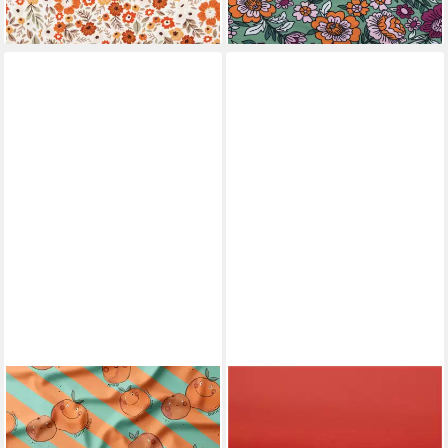
(13,95 €/ 1 m)
lieferbar - in 3-4 Werktagen bei dir
LEYLAS WELT
SCHÖNER LEBEN.
Stoff Stoff Jersey Ohhhh
Stoff Viskosestoff Meterware
Range Katzengold Designs,
Romanit Jersey Punta Royal