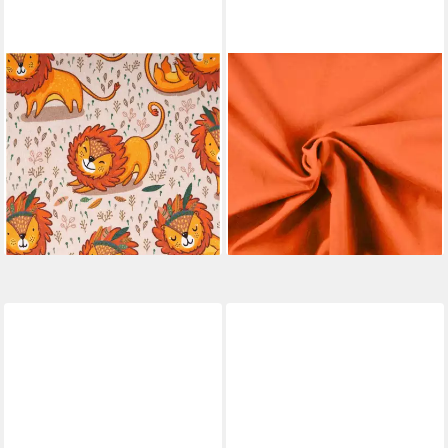
SCHÖNER LEBEN.
MADDMA
Stoff Baumwolljersey Löwe
Stoff 0,5m Meterware Jersey
Beige Orange Meterware –
Stoff Uni für Freizeitkleidung
Fräulein von Julie,
ca. 148cm breit, orange
6,96 €
allergikergeeignet
(9,28 €/ 1 qm)
17,95 €
lieferbar - in 3-4 Werktagen bei dir
(17,95 €/ 1 m)
lieferbar - in 3-4 Werktagen bei dir
+23