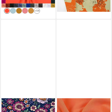
(9,09 €/ 1 qm)
lieferbar - in 4-5 Werktagen bei dir
lieferbar - in 3-4 Werktagen bei dir
+58
SCHÖNER LEBEN.
MADDMA
Stoff Jerseystoff Meterware
Stoff 1m Bündchenstoff