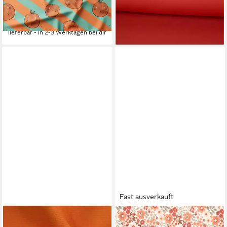
Reaktivdruck
dunkel orange 1,5m
24,90 €
15,95 €
(24,90 €/ 1 m)
(15,95 €/ 1 m)
lieferbar - in 2-3 Werktagen bei dir
lieferbar - in 3-4 Werktagen bei dir
Fast ausverkauft
MADDMA
SCHÖNER LEBEN.
Stoff Bündchenstoff
Stoff Rippjersey