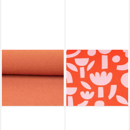
SCHÖNER LEBEN.
SCHÖNER LEBEN.
Stoff Jerseystoff Meterware
Stoff Bio Jersey Stoff
Terry Krepp aus Baumwolle
Baumwolljersey Blumen
terracotta 145cm,
orange rosa 1,48 m,
allergikergeeignet
allergikergeeignet
14,95 €
15,95 €
(14,95 €/ 1 m)
(15,95 €/ 1 m)
lieferbar - in 3-4 Werktagen bei dir
lieferbar - in 3-4 Werktagen bei dir