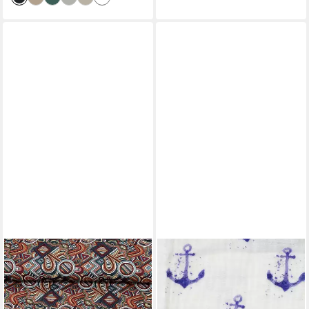
MAGAM-STOFFE
MAGAM-STOFFE
Stoff "Bilbao", schwerer
Stoff "Paul", Musselin
Polsterstoff Möbelstoff aus
Mulltuch Kinder 100%
Spanien Meterware ab 50cm
Baumwolle ÖKO-TEX