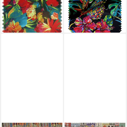
Fleckschutz, Polsterstoff
Outdoor, Wasserabweisend,
Meterware - Breite:138 cm
Outdoor, Meterware, 1lfm
34,90 €
7,99 €
(25,29 €/ 1 qm)
(7,99 €/ 1 m)
lieferbar - in 3-4 Werktagen bei dir
lieferbar - in 3-4 Werktagen bei dir