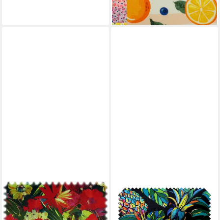
+3
HEIRO
NOVELY®
Stoff Samt Velours
Stoff OXFORD 210D D213
Möbelstoff Tropical mit
Tropical Art Night Printstoff