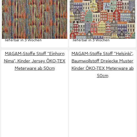
STOFFERIA
STOFFERIA
Stoff Polsterstoff Gobelin
Stoff Polsterstoff Gobelin
Abstrakte Kunst Meli Bunt,
Amsterdam Häuser Bunt,
Meterware
Meterware
22,90 €
20,90 €
(22,90 €/ 1 m)
(20,90 €/ 1 m)
lieferbar in 3 Wochen
lieferbar in 3 Wochen
MAGAM-Stoffe Stoff "Einhorn
MAGAM-Stoffe Stoff "Helsinki",
Nima", Kinder Jersey ÖKO-TEX
Baumwollstoff Dreiecke Muster
Meterware ab 50cm
Kinder ÖKO-TEX Meterware ab
50cm