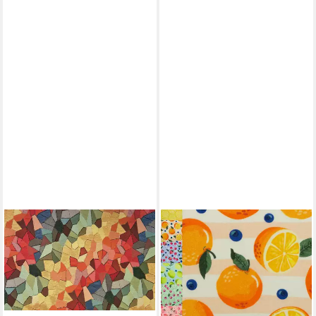
STOFFERIA
MAGAM-STOFFE
Stoff Polsterstoff Gobelin
Stoff "Früchte", Deko
Kachel Bunt, Meterware
Baumwollstoff ÖKO-TEX
20,90 €
Meterware ab 50cm
(20,90 €/ 1 m)
6,90 €
lieferbar in 3 Wochen
(13,80 €/ 1 m)
lieferbar - in 2-3 Werktagen bei dir