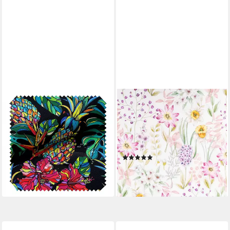
NOVELY®
SCHÖNER LEBEN.
Stoff OXFORD 210D D213
Stoff Dekostoff Meterware
Tropical Art Night Printstoff
Vorhangstoff Popeline
Outdoor, Wasserabweisend,
Daffodil Spring Flower 1,40m,
Outdoor, Meterware, 1lfm
atmungsaktiv
(1)
7,99 €
12,95 €
(7,99 €/ 1 m)
lieferbar - in 3-4 Werktagen bei dir
(12,95 €/ 1 m)
lieferbar - in 3-4 Werktagen bei dir