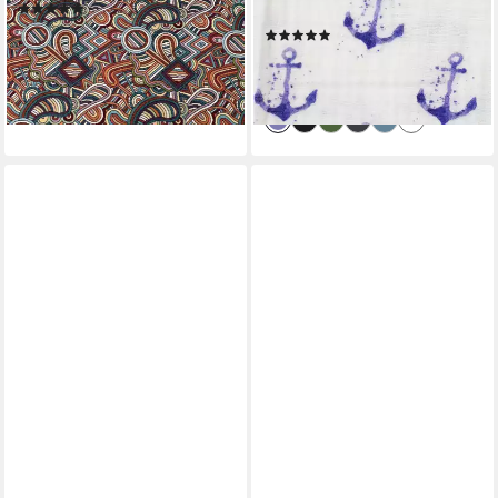
(2)
Meterware ab 50cm
9,95 €
(3)
(19,90 €/ 1 m)
7,90 €
lieferbar - in 2-3 Werktagen bei dir
(15,80 €/ 1 m)
lieferbar - in 2-3 Werktagen bei dir
+30