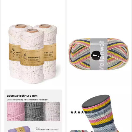
LANA GROSSA
Häkelwolle MEILENWEIT 100
g AKTION
(23)
5,95 €
(59,50 €/ 1 kg)
in 2-3 Werktagen bei dir