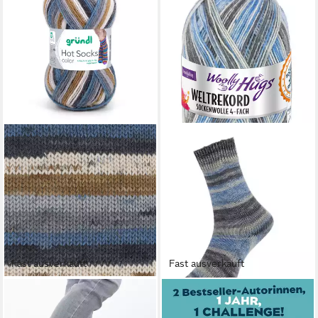
Fast ausverkauft
Fast ausverkauft
GRÜNDL
WOOLLY HUGS
Häkelwolle Hot Socks Color
Häkelwolle Woolly Hugs