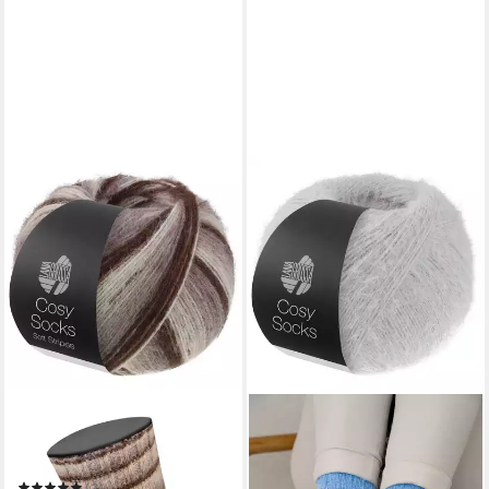
LANA GROSSA
Häkelwolle Meilenweit 100 g
COSY SOCKS SOFT
STRIPES
(2)