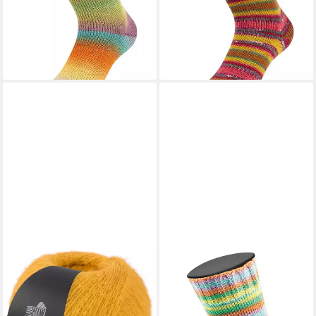
(99,50 €/ 1 kg)
(59,67 €/ 1 kg)
lieferbar - in 3-4 Werktagen bei dir
-17%
+40
lieferbar - in 2-3 Werktagen bei dir
+7
LANA GROSSA
LANA GROSSA
Meilenweit 100 g COSY
MEILENWEIT 8-FACH 150
SOCKS Häkelwolle, 420 m
Häkelwolle, 315 m (150
(Flauschige Sockenwolle mit
Gramm), besonders dicke