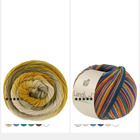
LANA GROSSA
LANA GROSSA
MEILENWEIT 100 g COLOR
Landlust DIE SOCKENWOLLE
MIX Häkelwolle, 400 m (4-
mit Seide Häkelwolle, 400 m
fach Sockenwolle -
(Sockengarn von Lana Grossa
Farbenpracht), 100 g
und Landlust), 100 g
(5)
(3)
9,95 €
11,95 €
(99,50 €/ 1 kg)
(119,50 €/ 1 kg)
lieferbar - in 3-4 Werktagen bei dir
lieferbar - in 3-4 Werktagen bei dir
+14
+1