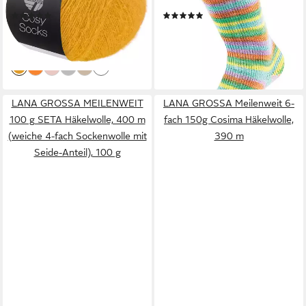
Merinowolle,
Sockenwolle
(6)
(12)
waschmaschinenfest), 100 g
ab 9,90 €
10,95 €
(99,00 €/ 1 kg)
(73,00 €/ 1 kg)
lieferbar - in 3-4 Werktagen bei dir
lieferbar - in 3-4 Werktagen bei dir
+19
+9
LANA GROSSA MEILENWEIT
LANA GROSSA Meilenweit 6-
100 g SETA Häkelwolle, 400 m
fach 150g Cosima Häkelwolle,
(weiche 4-fach Sockenwolle mit
390 m
Seide-Anteil), 100 g