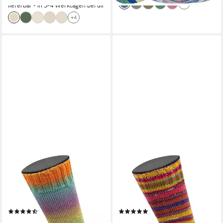
+4
lieferbar - in 3-4 Werktagen bei dir
+4
LANA GROSSA
LANA GROSSA
MEILENWEIT 100 COLOR
MEILENWEIT 6-FACH 150
MIX SPARKS Häkelwolle, 400
PRINT/TWEED Häkelwolle,
m (100 Gramm), 4-fädige
390 m (150 Gramm), dicke
Merino - Sockenwolle mit
Sockenwolle 6-fädig
(9)
(20)
Lurexfaden
mehrfarbig
ab 9,95 €
8,95 €
UVP
11,95 €