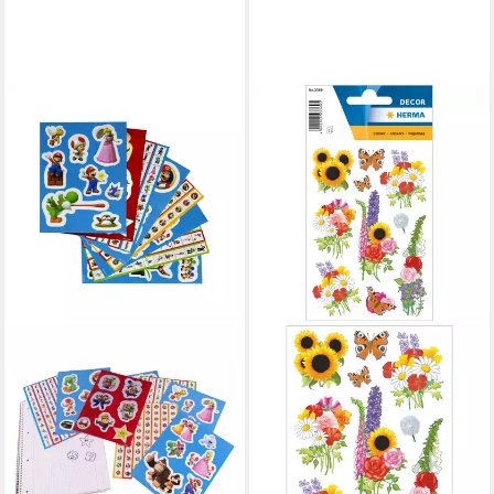
SUPER MARIO
Sticker - Aufkleberbogen
Mehrfarbig 16,6 x 22,3 cm
Kinder Basteln Dekoration,
(Set 8-tlg)
4,95 €
9,95 €