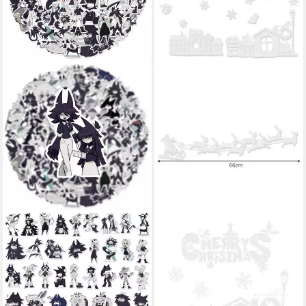
LUXUSKOLLEKTION
RUHHY
Aufkleber Aufkleber 50er Set
Fenstersticker Weihnachts-
Auto Laptop Skateboard
Fensteraufkleber, glatt, Die
Fahrrad Motorrad Schwarz
66 cm großen Aufkleber
36,95 €
schaffen stimmungsvolle
lieferbar - in 4-5 Werktagen bei dir
15,90 €