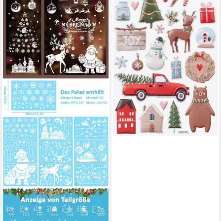
Stück
6,91 €
lieferbar - in 5-6 Werktagen bei dir
REFINED LIVING
Fenstersticker 9 Bögen
Weihnachts-Fensterdeko mit