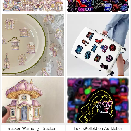
LUXUSKOLLEKTION
LUXUSKOLLEKTION
Aufkleber Aufkleber 50 Stück
Aufkleber Aufkleber Neon 50
Auto Laptop Skateboard
Stück Auto Laptop
Fahrrad Vergnügungspark
Skateboard Nachtclub
30,95 €
30,95 €
lieferbar - in 4-5 Werktagen bei dir
lieferbar - in 5-6 Werktagen bei dir
Sticker Warnung - Sticker -
LuxusKollektion Aufkleber