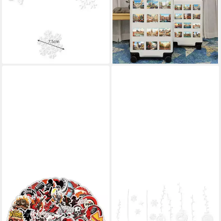
für Weihnachtsfeiern oder
Auto Europäische Gebäude
32,95 €
gemütliche Winterabende
lieferbar - in 5-6 Werktagen bei dir
14,90 €
17,90 €
-17%
lieferbar - in 7-9 Werktagen bei dir