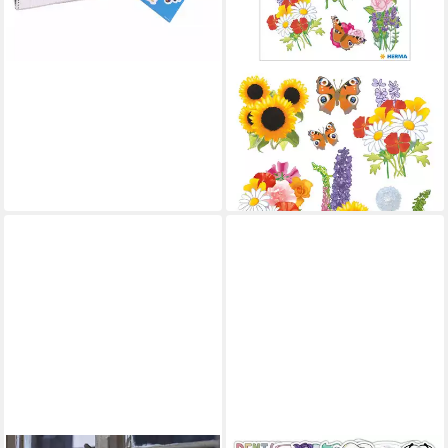
-50%
lieferbar - in 5-6 Werktagen bei dir
HERMA
Sticker Sticker DECOR
Blumen Moderne Blumen 3 Bl
7,85 €
lieferbar - in 9-11 Werktagen bei
dir