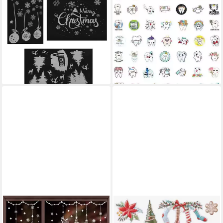
Fenstersticker Fenstersticker
Aufkleber Aufkleber 50 Stück
Weihnachten Winter Kinder
wasserdicht Vinyl für Laptop
Deko Fensterdeko Weiß,
Skateboard Auto
32,95 €
Wiederverwendbar
lieferbar - in 6-7 Werktagen bei dir
12,99 €
(0,39 €/ 1 Stk)
lieferbar - in 6-7 Werktagen bei dir
HOBBYFUN
Aufkleber Sticker Joy, 23