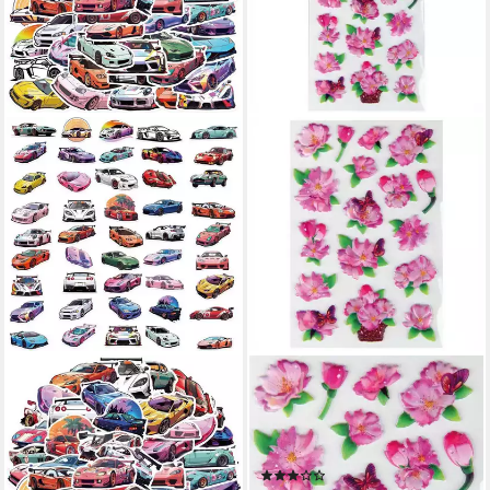
LUXUSKOLLEKTION
BESTLIVINGS
Aufkleber Aufkleber 50 Vinyl
Sticker, (1-tlg), Sammelsticker,
wasserdicht Laptop Auto
Blumensticker,
Koffer Graffiti Sportwagen
Geschenkaufkleber
(1)
34,95 €