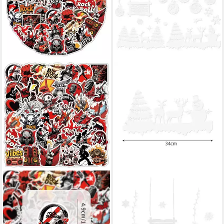
LUXUSKOLLEKTION
RUHHY
Aufkleber Aufkleber Rock 50
Fenstersticker Weihnachts-
Stück wasserdicht Vinyl für
Fensteraufkleber, glatt, kein
Laptop Auto Skateboard
Klebstoff, kein Schmutz, ideal