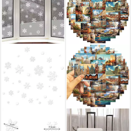
RUHHY
LUXUSKOLLEKTION
Fenstersticker Weihnachts-
Aufkleber Aufkleber 50er Set
Fensteraufkleber, glatt, ideal
Vinyl wasserdicht Laptop