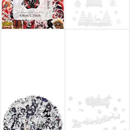
34,95 €
für Glas, Fliesen oder Spiegel
lieferbar - in 6-8 Werktagen bei dir
15,90 €
17,90 €
-11%
lieferbar - in 7-9 Werktagen bei dir