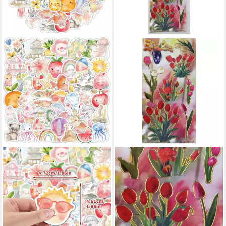
LUXUSKOLLEKTION
BESTLIVINGS
Aufkleber Aufkleber 50 Stück
Sticker, (1-tlg), Sammelsticker,
Auto Laptop Fahrrad
Blumensticker,
Erwachsene Kinder
Geschenkaufkleber,
Sommerzeit
selbstklebend
30,95 €
1,29 €
lieferbar - in 3-4 Werktagen bei dir
lieferbar - in 4-5 Werktagen bei dir