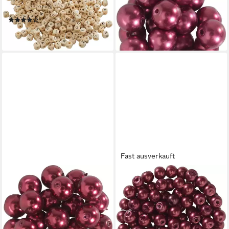
5,39 €
Holz
lieferbar - in 3-4 Werktagen bei dir
(1)
16,99 €
+10
lieferbar - in 3-4 Werktagen bei dir
Fast ausverkauft
PRACHT
PRACHT
Bastelperlen ignore, 25 Stück
Bastelperlen ignore, Ø 4 mm,
6,29 €
100 Stk.
lieferbar - in 3-4 Werktagen bei dir
6,39 €
lieferbar - in 3-4 Werktagen bei dir
+12