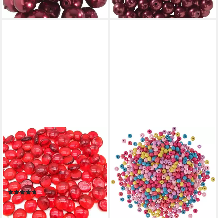
+12
ARMENA
VBS XXL
Bastelperlen Glasnuggets
Bastelperlen ignore, 250 g,
transparente Glassteine
Farbmix
14,93 €
Dekoration Glasperlen Basteln
lieferbar - in 3-4 Werktagen bei dir
Deko
(1)
85,90 €
139,00 €
-38%