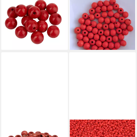
STAFIL
KOPPER-24
Bastelperlen ignore, Ø 15 mm
Bastelperlen Holzperlen rund,
6,19 €
60 Stück, 10 mm, Rot
lieferbar - in 3-4 Werktagen bei dir
3,99 €
(0,07 €/ 1 Stk)
+5
lieferbar - in 2-3 Werktagen bei dir
+26
LUXUSKOLLEKTION
MADDMA
Bastelperlen Perlen Rondelle
Bastelperlen 50g Rocailles