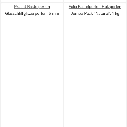
Pracht Bastelperlen
Folia Bastelperlen Holzperlen
Glasschliffglitzerperlen, 6 mm
Jumbo Pack "Natural", 1 kg