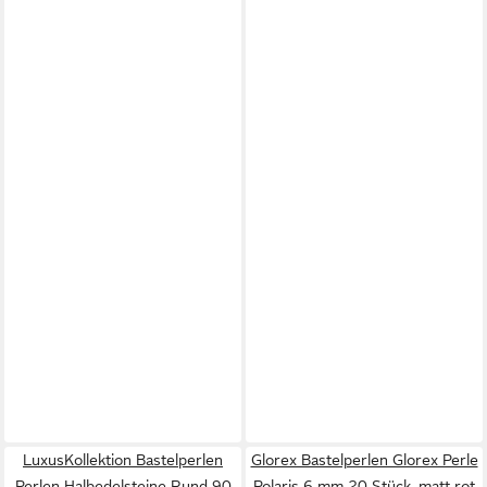
LuxusKollektion Bastelperlen
Glorex Bastelperlen Glorex Perle
Perlen Halbedelsteine Rund 90
Polaris 6 mm 20 Stück, matt rot