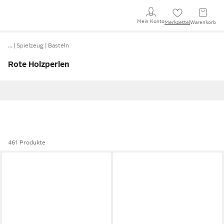
Mein Konto
Merkzettel
Warenkorb
…
Spielzeug
Basteln
Rote Holzperlen
461 Produkte