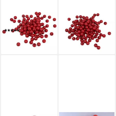
MEYCO HOBBY
KNORR PRANDELL
Bastelperlen ignore, Ø 8 mm,
Bastelperlen ignore, Ø 6 mm,
85 Stück
125 Stück
(1)
5,99 €
8,77 €
lieferbar - in 3-4 Werktagen bei dir
lieferbar - in 3-4 Werktagen bei dir
+5
+5