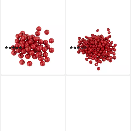
MEYCO HOBBY
MEYCO HOBBY
Bastelperlen ignore, Ø 10 mm,
Bastelperlen ignore, Ø 4 mm,
50 Stück
165 Stück
(3)
(1)
9,09 €
5,99 €
lieferbar - in 3-4 Werktagen bei dir
lieferbar - in 3-4 Werktagen bei dir
+4
+5