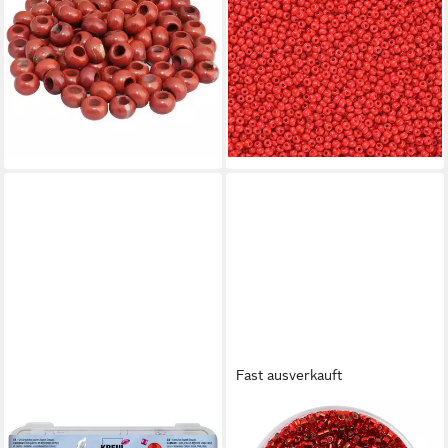
roter Jaspis großes Loch 20
Glasperlen ca. 2,3x1,5mm
Stück Roter Jaspis 12x6mm
1mm Bohrung Perlen
47,95 €
Schmuck, rot
lieferbar - in 5-6 Werktagen bei dir
5,15 €
(0,10 €/ 1 g)
lieferbar - in 3-4 Werktagen bei dir
+24
Fast ausverkauft
C. KREUL
PRACHT
Stein KREUL Schmucksteine
Bastelperlen Schmuckperlen