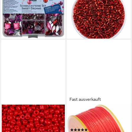
Set Sweet Dreams 1000
Delica-Roccailles, 2 mm,
Stück Box
unterschiedliche Farbauswahl
12,63 €
11,39 €
lieferbar - in 2-3 Werktagen bei dir
lieferbar - in 3-4 Werktagen bei dir
+14
Fast ausverkauft
MADDMA
PRACHT
Bastelperlen 50g Rocailles
Bastelperlen ignore, ca. 44,5
Glasperlen 2mm
m
(2)
Rocaillesperlen Perlen