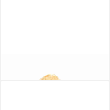
EL PUENTE
Krippenfigur Heilige Familie, Handmade, Handmade
34,90 €
lieferbar - in 5-6 Werktagen bei dir