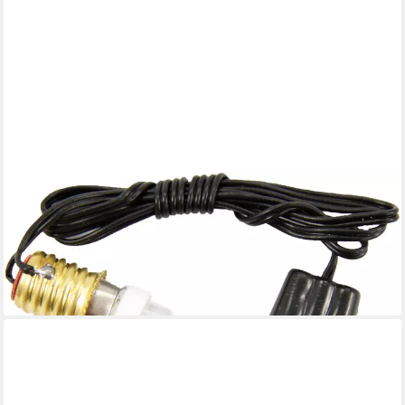
FADEDA
Krippen-Zubehör LED mit Kabel + Stecker, weiß, 3,5 V, 0,7 W,
Höhe in cm: 50
3,89 €
UVP
7,18 €
-46%
lieferbar - in 2-3 Werktagen bei dir