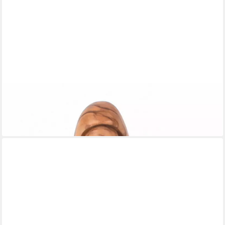
EL PUENTE
Krippenfigur Pieta, Handmade, Handmade
99,00 €
lieferbar - in 5-6 Werktagen bei dir