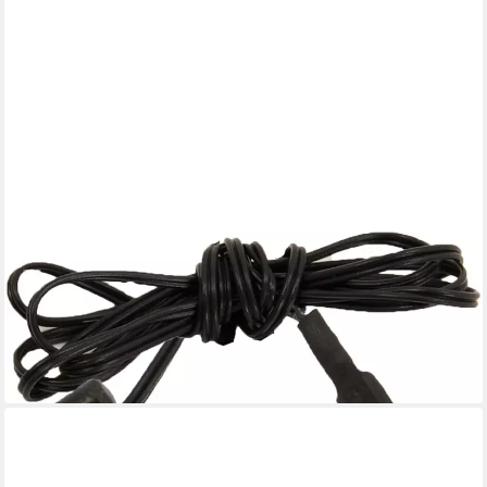
FADEDA
Krippen-Zubehör LED mit Stecker, 1 LED auf 2cm, blau, Höhe in
cm: 96
4,31 €
UVP
7,94 €
-46%
lieferbar - in 2-3 Werktagen bei dir