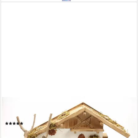
ELLUG
Krippe Holz Krippenstall, Weihnachtskrippe 55*19*28cm (OHNE
Krippenfiguren) (1-tlg), aus Holz, für Figuren bis zu 17cm Höhe
(1)
76,95 €
lieferbar - in 5-6 Werktagen bei dir