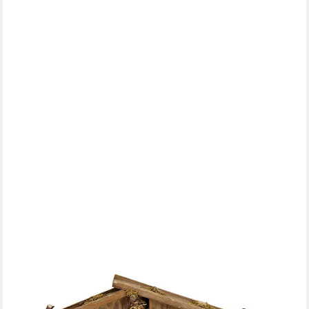
MATCHES21 HOME & HOBBY
Krippe Große XXL Holz Weihnachtskrippe 60 cm als Tischdeko
Fensterdeko (1-tlg), Weihnachtlichter Krippenstall für
Dekofiguren
79,99 €
lieferbar - in 2-3 Werktagen bei dir