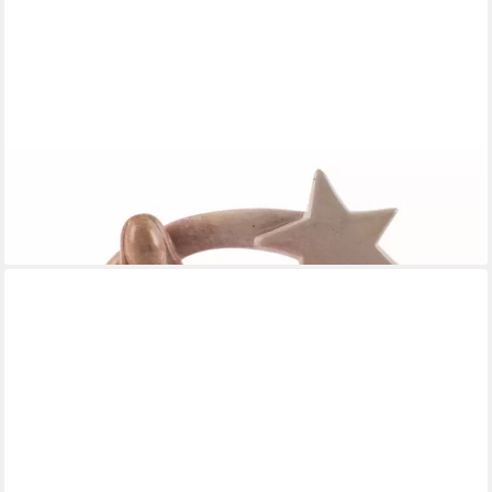
EL PUENTE
Krippenfigur Heilige Familie, Handmade, Handmade
19,90 €
lieferbar - in 5-6 Werktagen bei dir