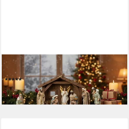
MF
Krippenfigur Weihnachtskrippen Set Florentino 11tlg
Krippenfiguren Polyresin (11 St)
(2)
99,99 €
UVP
139,99 €
-29%
lieferbar - in 4-5 Werktagen bei dir