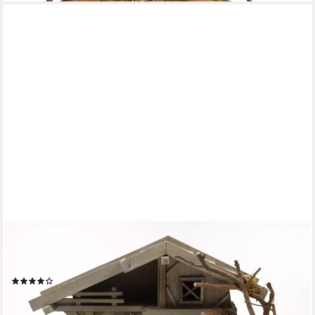
ELLUG
Krippe Holz Krippenstall mit Licht 38*18*21cm (OHNE
Krippenfiguren) (1-tlg), Krippenstall aus Holz mit Beleuchtung
(2)
46,95 €
lieferbar - in 5-6 Werktagen bei dir