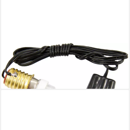
FADEDA
Krippen-Zubehör FADEDA LED mit Kabel + Stecker weiß, 3,5 V,
0,7 W, Höhe in cm: 50
3,89 €
UVP
7,18 €
-46%
lieferbar - in 2-3 Werktagen bei dir