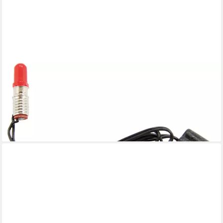
FADEDA
Krippen-Zubehör LED mit Kabel + Stecker, rot, 3,5 V, 0,7 W,
Höhe in cm: 50
3,89 €
UVP
7,18 €
-46%
lieferbar - in 2-3 Werktagen bei dir