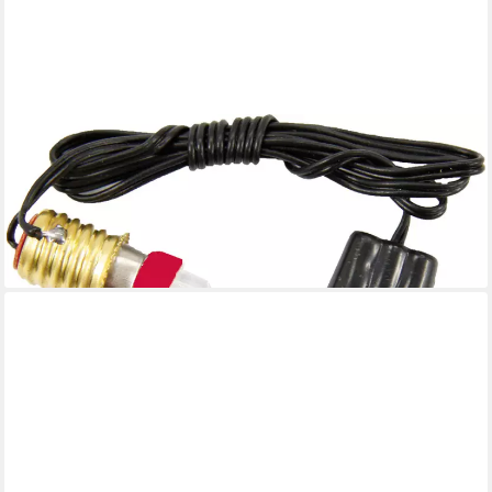
FADEDA
Krippen-Zubehör LED mit Kabel + Stecker rot, 3,5 V, 0,7 W,
Höhe in cm: 50
3,89 €
UVP
7,18 €
-46%
lieferbar - in 2-3 Werktagen bei dir