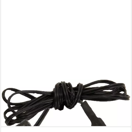
FADEDA
Krippen-Zubehör LED mit Stecker, 1 LED auf 2cm, weiß, Höhe in
cm: 96
4,31 €
UVP
7,94 €
-46%
lieferbar - in 2-3 Werktagen bei dir