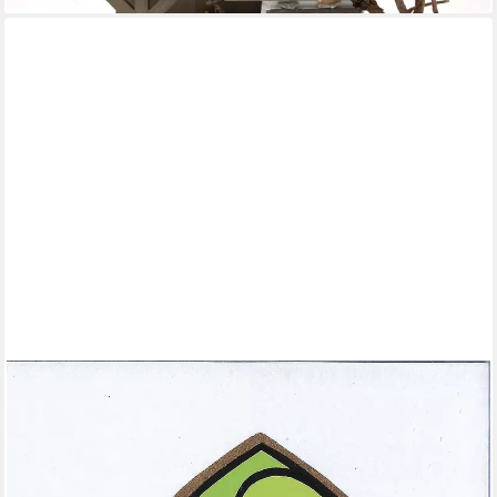
EL PUENTE
Krippenfigur Weihnachtskarte "Heilige Familie", Handmade,
Handmade
3,90 €
lieferbar - in 5-6 Werktagen bei dir