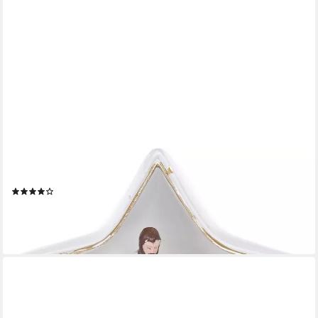
MYFLAIR MÖBEL & ACCESSOIRES
Krippe Weihnachtsdeko (1-tlg), mit LED Beleuchtung
(5)
11,99 €
UVP
20,90 €
-43%
lieferbar - in 5-6 Werktagen bei dir