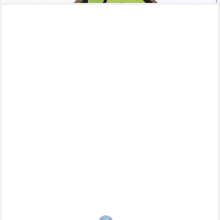
FADEDA
Krippen-Zubehör LED Licht mit Schalter, blau, Höhe in cm: 2,5
2,00 €
UVP
3,78 €
-47%
lieferbar - in 2-3 Werktagen bei dir