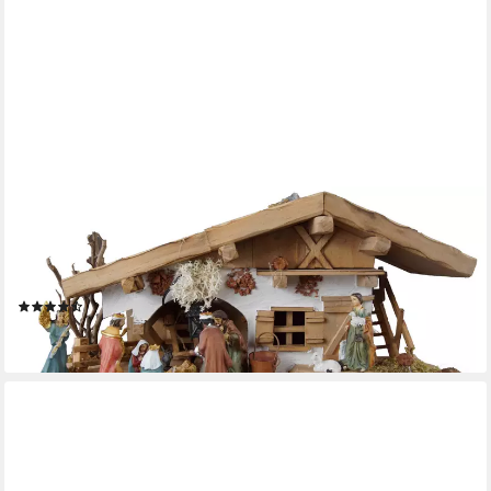
KRIPPENURSEL
Krippe Weihnachtskrippe Schupf inkl. 11-tlg. Figurensatz K 111
(11-tlg), Trafo für die Beleuchtung ist im Lieferumfang nicht
enthalten
(2)
49,90 €
lieferbar - in 3-4 Werktagen bei dir