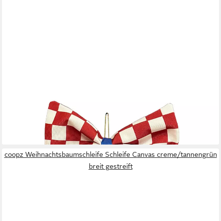
COOPZ
Weihnachtsbaumschleife Schleife Canvas creme/rot im
Karomuster
25,95 €
lieferbar - in 3-4 Werktagen bei dir
coopz Weihnachtsbaumschleife Schleife Canvas creme/tannengrün
breit gestreift