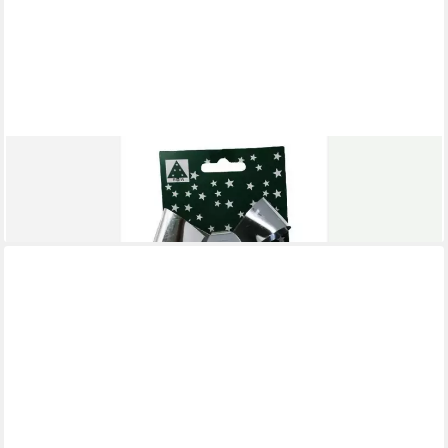
RIFFELMACHER & WEINBERGER
Weihnachtsbaumschleife
1,43 €
lieferbar - in 3-4 Werktagen bei dir