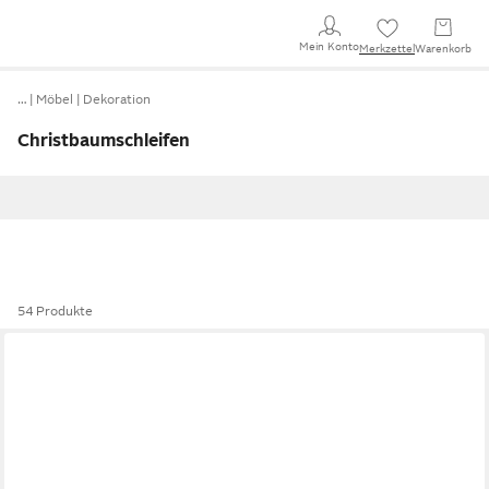
Mein Konto
Merkzettel
Warenkorb
…
Möbel
Dekoration
Christbaumschleifen
54 Produkte