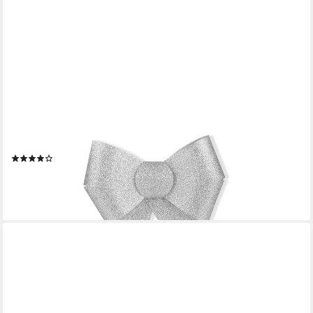
RELAXDAYS
Weihnachtsbaumschleife Glitzernde Schleife im 10er Set, silber
(1)
14,99 €
UVP
29,99 €
-50%
lieferbar - in 2-3 Werktagen bei dir