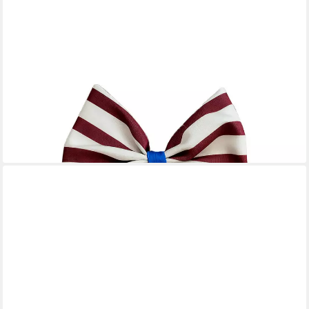
COOPZ
Weihnachtsbaumschleife Schleife Canvas creme/ bordeaux breit
gestreift
25,95 €
lieferbar - in 3-4 Werktagen bei dir