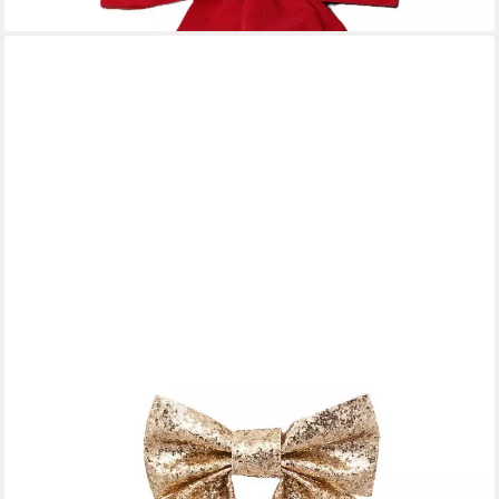
lieferbar - in 4-5 Werktagen bei dir
ATMOSPHERA CRÉATEUR D'INTÉRIEUR
Weihnachtsbaumschleife Deko-Schleifen aus Polyester, 16 x 14
cm, 2er-Set
17,99 €
UVP
23,99 €