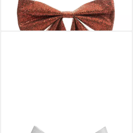
cm
8,99 €
UVP
11,99 €
-25%
lieferbar - in 2-3 Werktagen bei dir
FÉÉRIC LIGHTS & CHRISTMAS