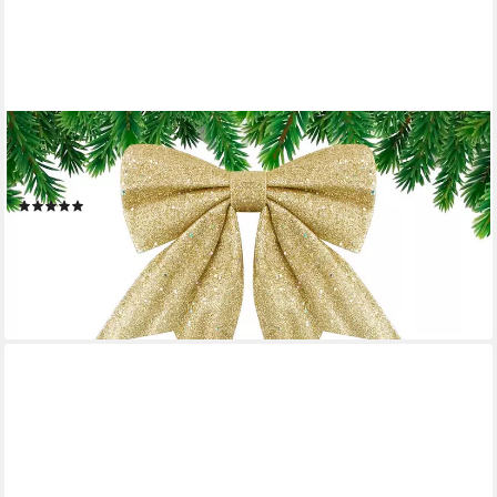
BOMICLSS
Weihnachtsbaumschleife 5er-Set Weihnachtsbaum-Schleifen,
glänzende Weihnachtsbaum-Schleifen Dekoration
(1)
22,68 €
33,00 €
-31%
lieferbar in 2 Wochen
+5