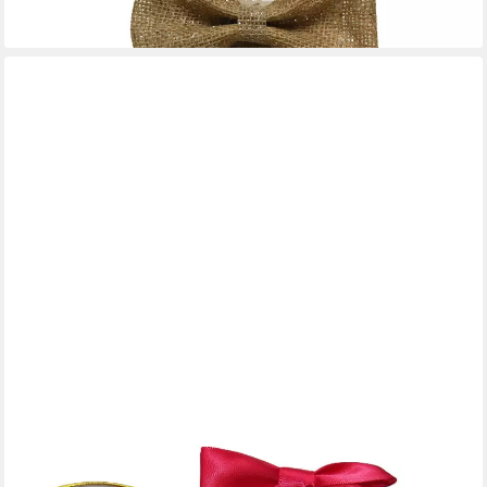
4,49 €
lieferbar - in 2-3 Werktagen bei dir
SCHLEIFENPARADIES
Weihnachtsbaumschleife elegante festliche rote Schleife mit
goldenen Gummiband für Festtage (6-tlg), Handarbeit, festlich,