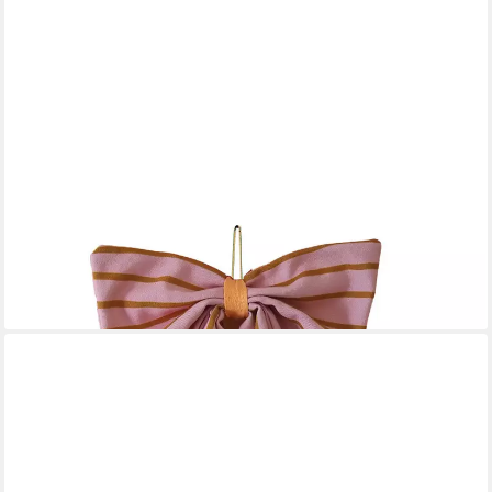
COOPZ
Weihnachtsbaumschleife Schleife Canvas rosé/senf schmal
gestreift
25,95 €
lieferbar - in 3-4 Werktagen bei dir