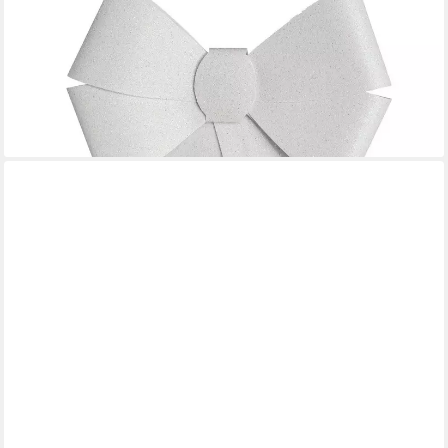
Weihnachtsbaumschleife Weihnachtsschleife mit Glitzer,
Dekoschleife, 30 x 19 cm (1-tlg), mit Glitzer
16,99 €
UVP
21,99 €
-23%
lieferbar - in 2-3 Werktagen bei dir