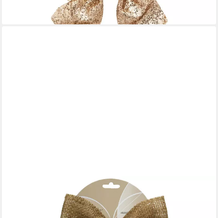
-25%
lieferbar - in 2-3 Werktagen bei dir
KAEMINGK
Weihnachtsbaumschleife, Schleife 24cm Jute Optik 1 Stück
Braun