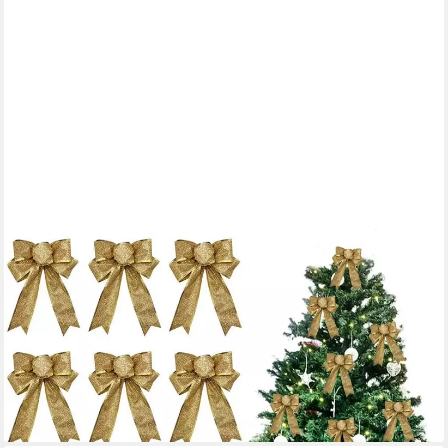
BEXTSRACK
Weihnachtsbaumschleife Glitzernde Weihnachts-Schleifenband,
18x23 cm (10-tlg), für Weihnachtsbaum, Geschenke & Party-
Deko
23,99 €
35,99 €
-33%
lieferbar in 3 Wochen