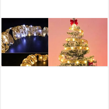
WHLTZF
Weihnachtsbaumschleife 3x 4M LED-Band für schöne
Weihnachtsbeleuchtung (3-tlg), Erzeugt warme und gemütliche
Atmosphäre mit verschiedenen Farben
(1)
14,99 €
UVP
29,90 €
-50%
lieferbar - in 3-4 Werktagen bei dir