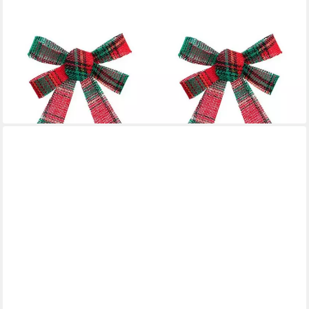
ATMOSPHERA CRÉATEUR D'INTÉRIEUR
Weihnachtsbaumschleife Deko-Schleifen, kariert, 10 x 12 cm,
3er-Set, kariert
17,99 €
UVP
23,99 €
-25%
lieferbar - in 2-3 Werktagen bei dir