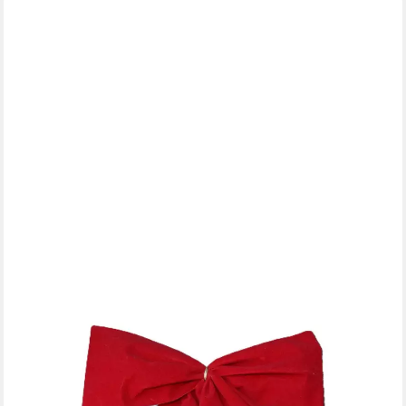
SCHLEIFENPARADIES
Weihnachtsbaumschleife rote Kunstsamtschleife, auch für
außen, für Weihnachten und Geschenke (4-tlg), robust,
wetterfest, festlich, elegant, rot
29,90 €
(7,48 €/ 1 Stk)