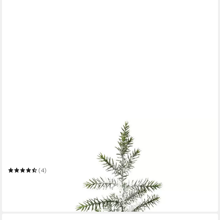
CREATIV DECO
Künstlicher Weihnachtsbaum Weihnachtsdeko, Zimmertanne
im Topf, künstlicher Christbaum,Tannenbaum
64 cm
H
(4)
26,99 €
UVP
39,99 €
-33%
in 5-6 Werktagen bei dir