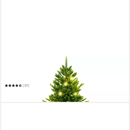
ARTITREE
Künstlicher Weihnachtsbaum Künstliche Nordfichte mit LED –
Weihnachtsbaum naturgetreu
Mehrere Größen
(37)
ab 259,99 €
in 3-4 Werktagen bei dir