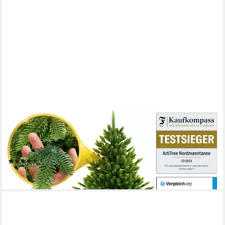
ARTITREE
Künstlicher Weihnachtsbaum Künstliche Nordfichte – Premium
Weihnachtsbaum naturgetreu
Mehrere Größen
(92)
ab 189,99 €
in 3-4 Werktagen bei dir