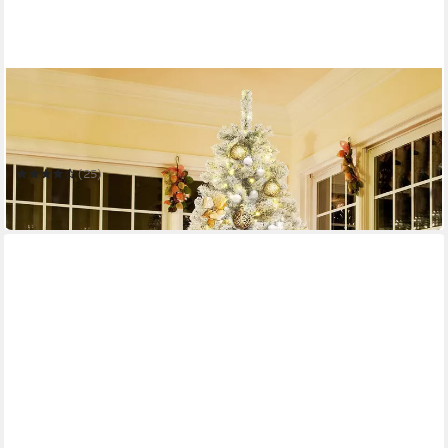
SALCAR
Künstlicher Weihnachtsbaum 180 cm Tannenbaum mit Schnee
und Licht, Weihnachtsbaum mit Beleuchtung
180 cm
H
(25)
399,99 €
in 3-4 Werktagen bei dir