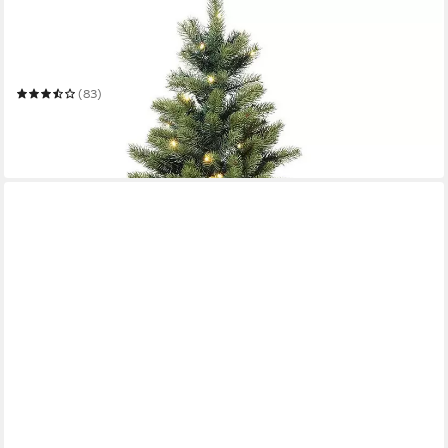
CREATIV DECO
Künstlicher Weihnachtsbaum Weihnachtsdeko, künstlicher
Christbaum, Tannenbaum
Mehrere Größen
(83)
ab 116,99 €
UVP
249,00 €
-53%
in 5-6 Werktagen bei dir