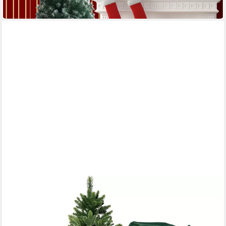
in 3-4 Werktagen bei dir
ARTITREE
Künstlicher Weihnachtsbaum Künstliche Nordmanntanne –
Premium Baum, naturgetreu, mit Holzständer
Mehrere Größen