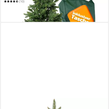
(10)
ab 329,99 €
UVP
409,99 €
-20%
in 3-4 Werktagen bei dir
FAIRYTREES
Künstlicher Weihnachtsbaum FT14