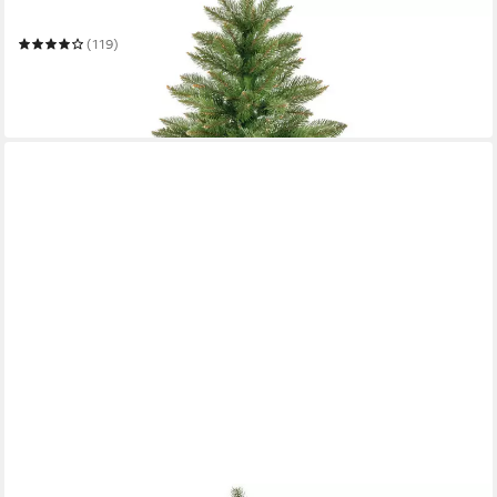
Mehrere Größen
(119)
ab 129,90 €
UVP
168,87 €
-23%
in 5-6 Werktagen bei dir