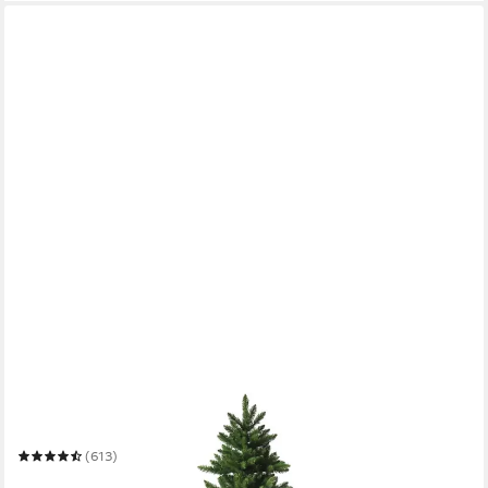
RS TRADE
Künstlicher Weihnachtsbaum Weihnachtsbaum „Spessarttanne
Classic“ PVC 19001
Mehrere Größen
(613)
ab 79,90 €