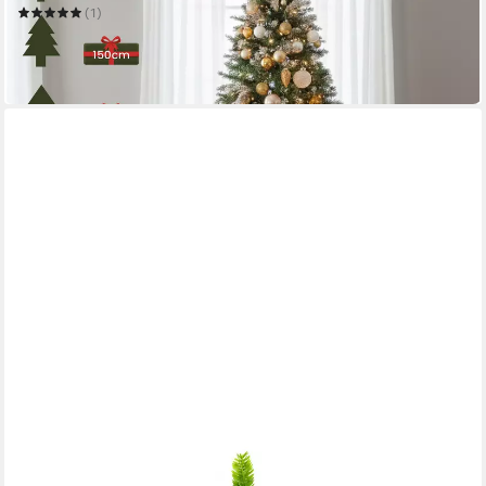
(1)
ab 24,95 €
UVP
59,95 €
-58%
in 2-3 Werktagen bei dir
ARTITREE