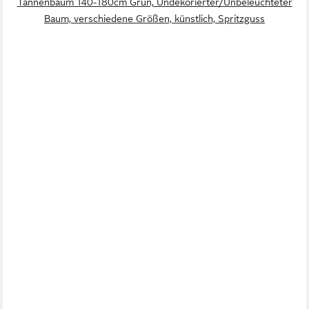
Tannenbaum 140-180cm Grün, Undekorierter/Unbeleuchteter
Baum, verschiedene Größen, künstlich, Spritzguss