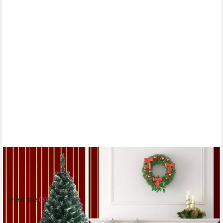
LALAHO
Künstlicher Weihnachtsbaum Künstlicher Tannenbaum mit
Schnee
Mehrere Größen
(3)
30,99 €
UVP
59,99 €
-48%