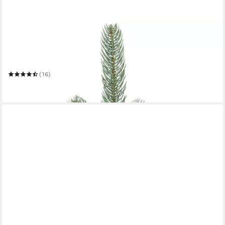
IC WINTERWORLD
Künstlicher Weihnachtsbaum Tannenbaum, künstlicher
Christbaum
Mehrere Größen
(16)
ab 19,99 €
in 5-6 Werktagen bei dir