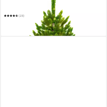
Künstlicher Weihnachtsbaum Künstliche Nordfichte im Topf -
mit und ohne LED
Mehrere Größen
(23)
ab 49,99 €
UVP
58,99 €
-15%
in 3-4 Werktagen bei dir