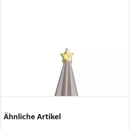
HOME & STYLING COLLECTION
Künstlicher Weihnachtsbaum Weihnachtsbaum mit Stern,
Keramik, 20 cm
20 cm
H
9,99 €
UVP
12,99 €
-23%
in 4-5 Werktagen bei dir
Ähnliche Artikel