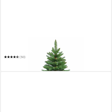
RS TRADE
Künstlicher Weihnachtsbaum Weihnachtsbaum "Forest Line"
PE/PVC 23012
Mehrere Größen
(50)
ab 59,90 €
in 4-5 Werktagen bei dir