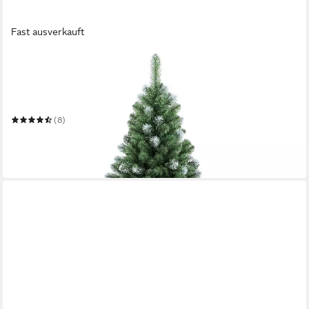
Fast ausverkauft
SALCAR
Künstlicher Weihnachtsbaum Künstlicher Tannenbaum mit
Schnee 120/150/180/210 cm Christbaum
Mehrere Größen
(8)
ab 39,99 €
UVP
99,99 €
-60%
in 3-4 Werktagen bei dir