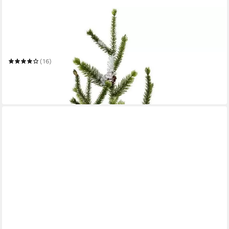
OTTO HOME
Künstlicher Weihnachtsbaum Weihnachtsdeko, künstlicher
Christbaum, Tannenbaum
55 cm
H
(16)
26,99 €
UVP
39,99 €
-33%
in 5-6 Werktagen bei dir