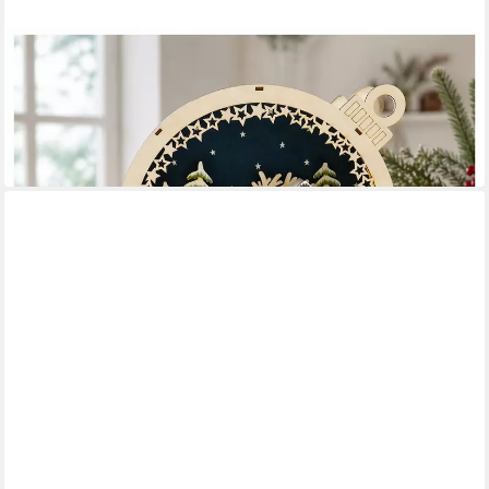
HTI-LIVING
befüllbarer Adventskalender Adventskalender
Weihnachtskugel zum Befüllen
39,99 €
UVP
59,99 €
-33%
in 4-5 Werktagen bei dir