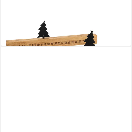
HOLZ FRANK
Adventskalender Holz Adventskalender aus geölter Eiche -
Verschiebbarer Tannenbaum
17,85 €
in 2-3 Werktagen bei dir