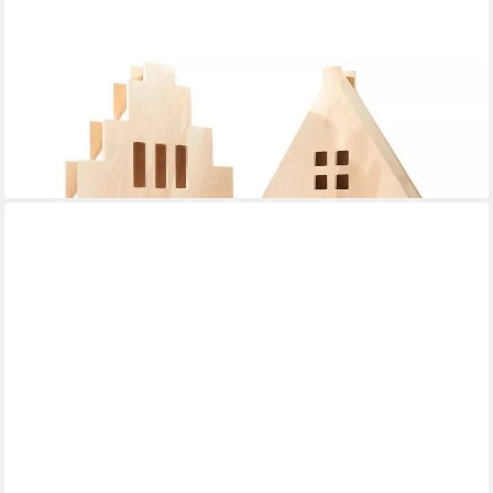
RICO DESIGN
Adventskalender Haus
ab 48,45 €
UVP
59,99 €
-19%
in 4-5 Werktagen bei dir