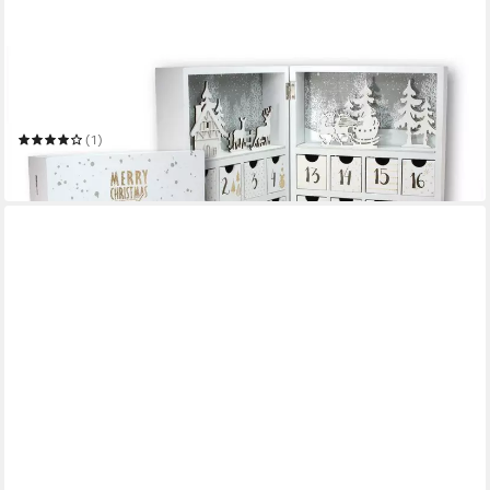
SPETEBO
befüllbarer Adventskalender Buch Adventskalender 30cm mit
24 Boxen
(1)
32,95 €
in 3-4 Werktagen bei dir