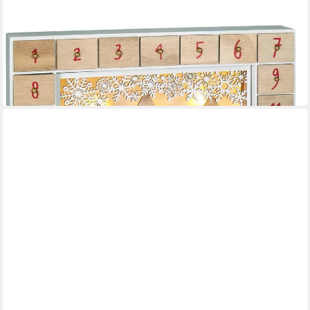
BRUBAKER
befüllbarer Adventskalender Weihnachtskalender zum Befüllen
- Kalender Weihnachten LED-Beleuchtung
39,99 €
in 2-3 Werktagen bei dir