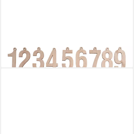
VBS
Adventskalender Anhänger
6,49 €
in 4-5 Werktagen bei dir