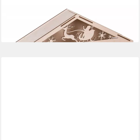
FESTIVALARTIKEL
Adventskalender Holz Adventskalender Haus mit
personalisiertem Namen und 24 Schubladen
28,90 €
in 6-8 Werktagen bei dir