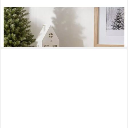
HTI-LIVING
befüllbarer Adventskalender Adventskalender Weihnachtszug
Natur
44,99 €
UVP
69,99 €
-36%
in 4-5 Werktagen bei dir