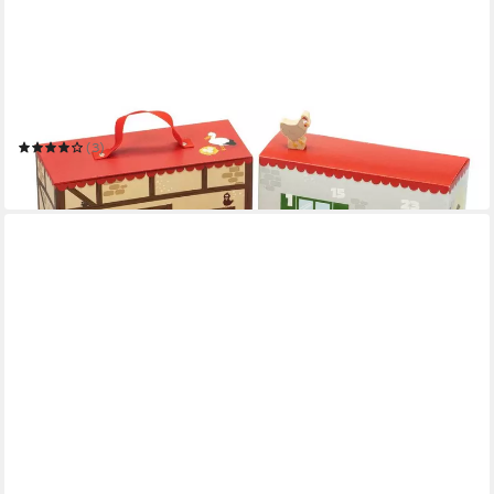
YOAMO
Adventskalender Adventskalender Bauernhof für Kinder mit 24
Holzfiguren
(3)
45,99 €
in 5-6 Werktagen bei dir