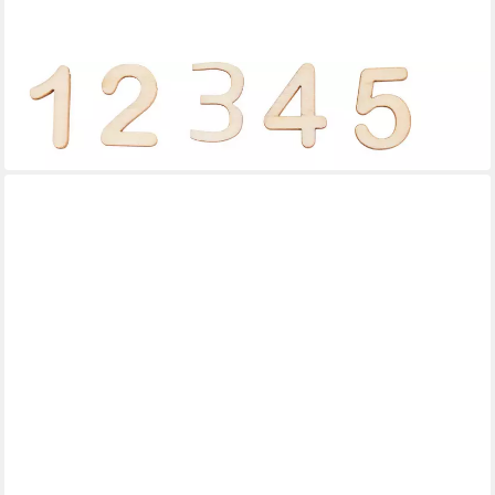
VBS
Adventskalender Adventszahlen 1-24
7,72 €
in 4-5 Werktagen bei dir