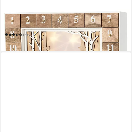
BRUBAKER
befüllbarer Adventskalender Wiederverwendbarer
Weihnachtskalender zum Befüllen
(4)
39,99 €
in 2-3 Werktagen bei dir