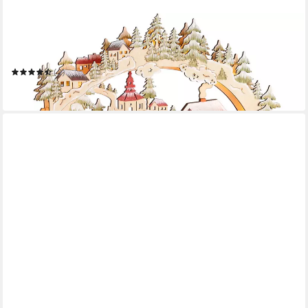
BRUBAKER
befüllbarer Adventskalender Weihnachtsdorf - 40 cm Holz
Weihnachtskalender + LED Beleuchtung
(2)
59,99 €
in 2-3 Werktagen bei dir