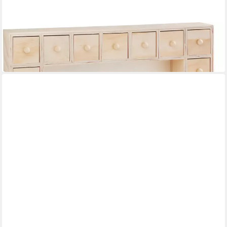
VBS
Adventskalender Rahmen Sperrholz
32,45 €
in 4-5 Werktagen bei dir