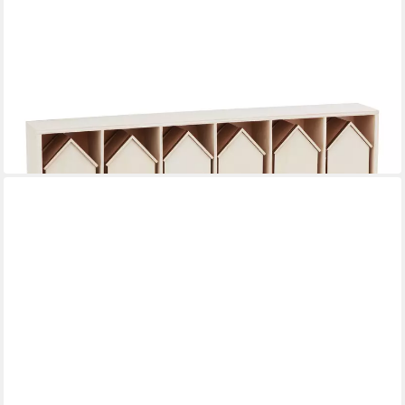
VBS
Adventskalender Adventskalender-Häuser
27,45 €
in 4-5 Werktagen bei dir