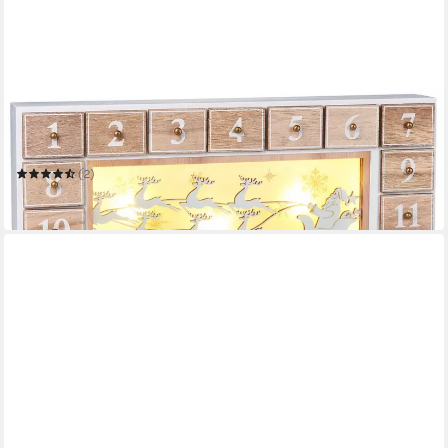
BRUBAKER
befüllbarer Adventskalender Holz Weihnachtskalender zum
Befüllen mit LED-Beleuchtung - 35,5 cm
(2)
39,99 €
in 2-3 Werktagen bei dir