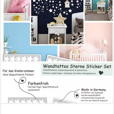
SUNNYWALL
Wandtattoo Sterne Aufkleber Stars Wandsticker bunt,
Sternenhimmel Wandtattoo, konturgeschnitten
11,95 €
lieferbar - in 3-4 Werktagen bei dir
+9