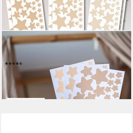
LILIMAUS
Wandsticker Herzen, Sterne & Punkte selbstklebend - Deko fürs
Kinderzimmer (132 St), Herzen, Sterne oder Punkte - 36er- &
132er-Set, ablösbar
(7)
12,99 €
14,99 €
-13%
lieferbar - in 2-3 Werktagen bei dir