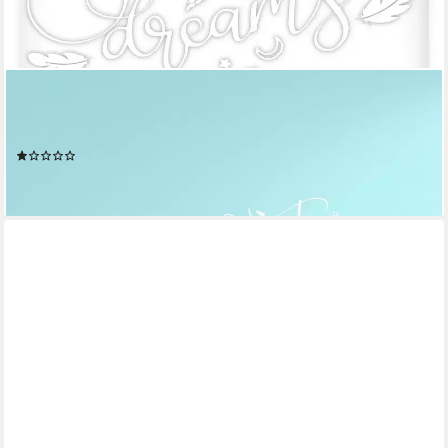
GRAVURZEILE
Wandtattoo - Sweet Dreams - Wandtattoo - Kinderzimmer -
Flügel -
(2)
24,90 €
lieferbar - in 2-3 Werktagen bei dir