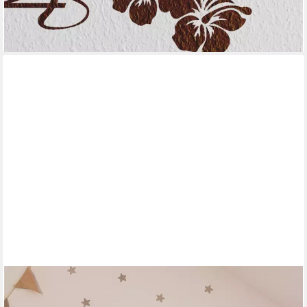
ab 19,99 €
lieferbar - in 5-6 Werktagen bei dir
+4