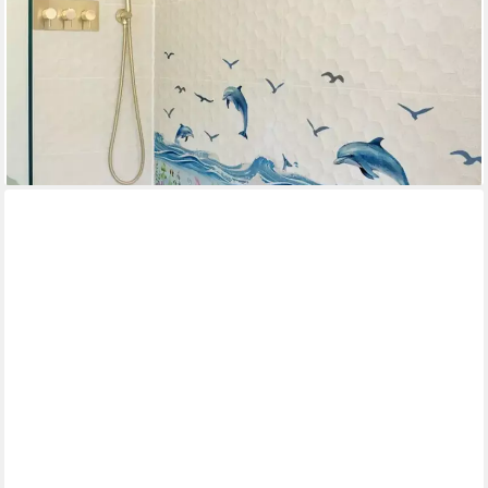
MONTEGONI
Wandsticker mit Delphine und Korallenriffe, Badewanne
Aufkleber (Set, Delfin & Wassergras Badewannen Aufkleber),
Selbstklebend, wasserfest, Delfin und Wassergras-Motive für
Badezimmer
11,49 €
lieferbar - in 4-5 Werktagen bei dir