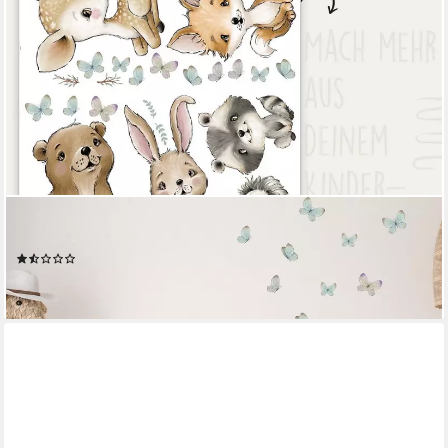
WANDKIND
Wandtattoo Waldtiere V372, wieder ablösbar
(2)
ab 17,90 €
lieferbar - in 4-5 Werktagen bei dir