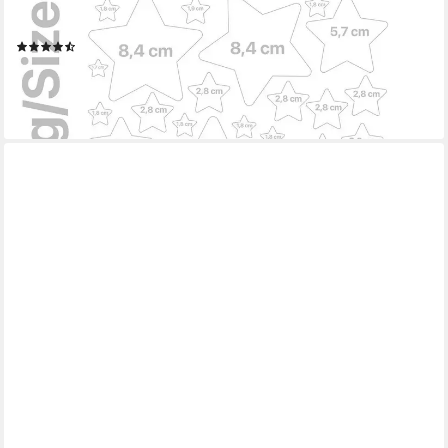
WANDKIND
Wandtattoo Sternen Set 94 Stück V281
(5)
12,90 €
lieferbar - in 4-5 Werktagen bei dir
+1