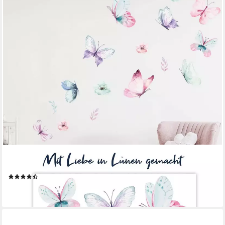
WANDKIND
Wandtattoo Schmetterling Schwarm V220, wieder ablösbar
(4)
ab 34,90 €
lieferbar - in 4-5 Werktagen bei dir