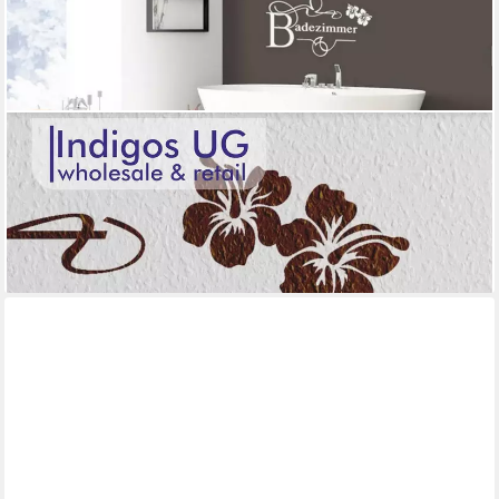
INDIGOS UG
Wandtattoo Wandtattoo - Wandaufkleber - w015 Weltkarte
Wandaufkleber
ab 19,99 €
lieferbar - in 5-6 Werktagen bei dir
+4