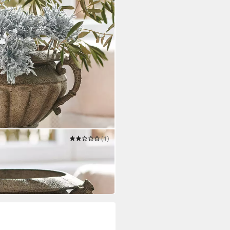
(1)
lle antikbraun