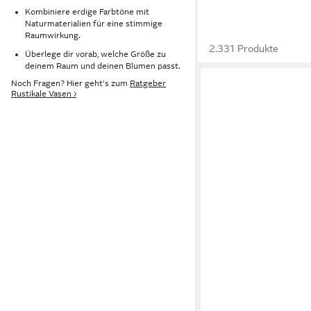
Kombiniere erdige Farbtöne mit
Naturmaterialien für eine stimmige
Raumwirkung.
2.331 Produkte
Überlege dir vorab, welche Größe zu
deinem Raum und deinen Blumen passt.
Noch Fragen? Hier geht's zum
Ratgeber
Rustikale Vasen ›
GILDE
Dekovase SEVILLA Vase
14cm x B. 14cm - Deko