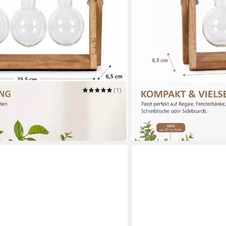
(1)
ESSCHERT DESIGN
se mit 3 Glasvasen im Holzständer
Tischvase Stecklingsvase 
aus Paulownia-Holz
ab 12,98 €
in 2-3 Werktagen bei dir