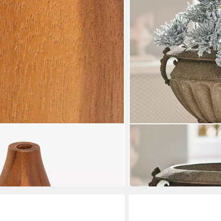
 D'INTÉRIEUR
MIRABEAU
Vase aus Akazienholz SOLIFLORE
Tischvase Amphore Achevi
51,95 €
UVP
58,95 €
-12%
in 2-3 Werktagen bei dir