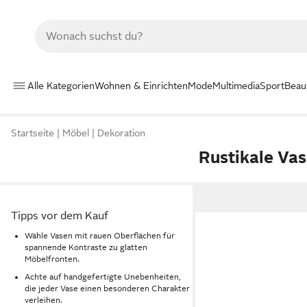
Alle Kategorien
Wohnen & Einrichten
Mode
Multimedia
Sport
Beau
Startseite
Möbel
Dekoration
Rustikale Va
Tipps vor dem Kauf
Wähle Vasen mit rauen Oberflächen für
spannende Kontraste zu glatten
Möbelfronten.
Achte auf handgefertigte Unebenheiten,
die jeder Vase einen besonderen Charakter
verleihen.