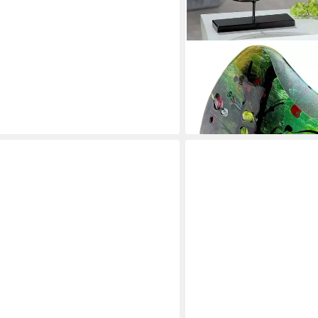
CASABLANCA BY GILDE
Tischvase Nicosia
ab 85,55 €
UVP
125,00 €
-32%
in 2-3 Werktagen bei dir