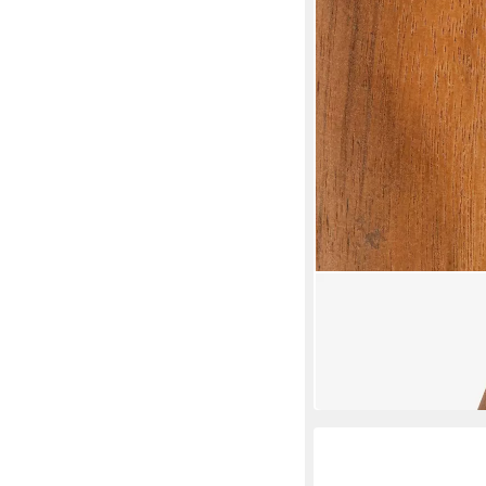
ATMOSPHERA CRÉATEUR
Dekovase Dekorative 
ab 19,99 €
UVP
28,99 €
-31%
lieferbar in 3 Wochen