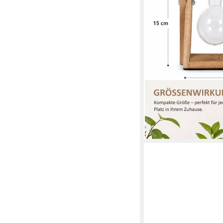
ESSCHERT DESIGN
Tischvase Stecklingva
ab 18,67 €
in 2-3 Werktagen bei dir