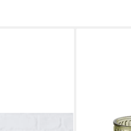
BOLTZE GRUPPE GMBH
et Blumenvasen Väschen Adore grün
Dekovase Vase aus Glas REL
cm