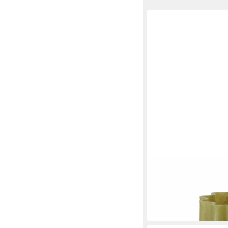
BOLTZE GRUPPE GMBH
Dekovase Glasvase R
39,99 €
UVP
51,99 €
-23%
in 4-5 Werktagen bei dir