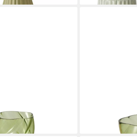
BOLTZE GRUPPE GMBH
t Glanzeffekt, 30 cm, CURVO
Dekovase Glasvase mit Gl
ab 21,35 €
UVP
47,99 €
-56%
in 4-5 Werktagen bei dir