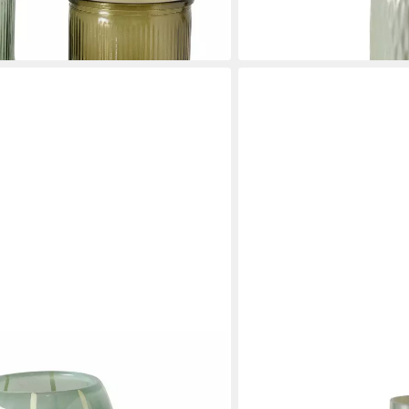
29,71 €
in 2-3 Werktagen bei dir
BOLTZE
ISSA, H. 16 cm
Tischvase Ribbo Glas hell
26,99 €
in 2-3 Werktagen bei dir