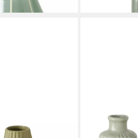
BOLTZE
aus Keramik im 3er Set Mattes
Tischvase Deko Vase im 2
Design- Hellgrün
14,20 €
in 3-4 Werktagen bei dir