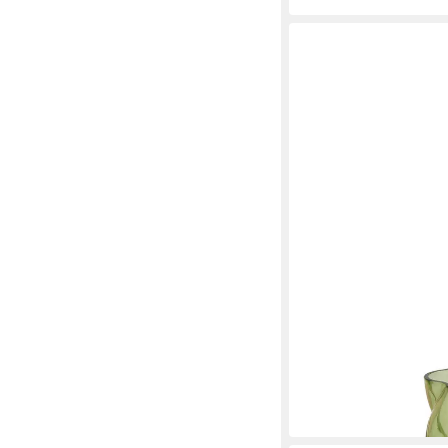
BOLTZE GRUPPE GMBH
Dekovase Glasvase mi
ab 20,10 €
UVP
44,99 €
-55%
in 4-5 Werktagen bei dir