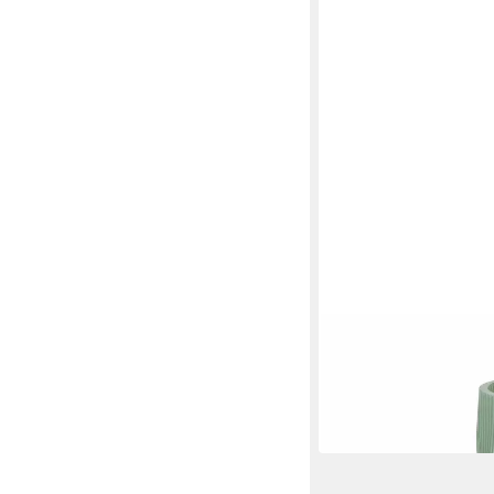
BOLTZE GRUPPE GMBH
Dekovase Vase aus Gl
ab 39,86 €
UVP
62,99 €
-37%
in 4-5 Werktagen bei dir