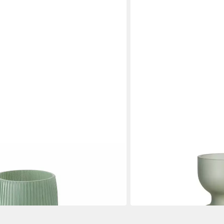
BOLTZE
as geknittert VERESE, 30 cm
Dekovase Bodena Vase du
40,09 €
in 2-3 Werktagen bei dir