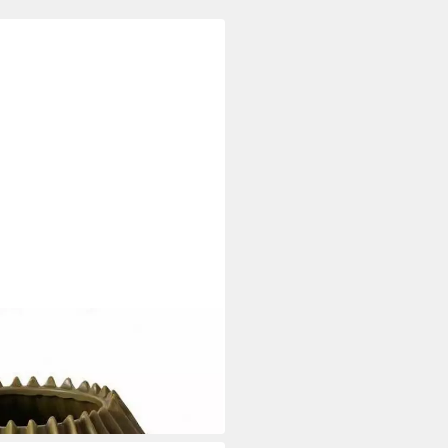
x H 24 cm, Grün, matt