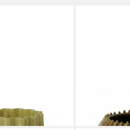
BOLTZE GRUPPE GMBH
AGUSA, H. 24 cm
Dekovase PLISSEO, Ø 23,5 
30,89 €
in 3-4 Werktagen bei dir