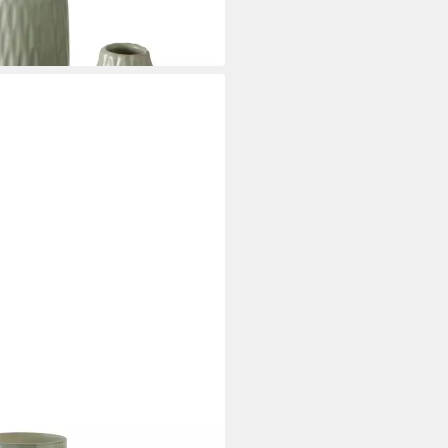
grün rund 35cm glänzend