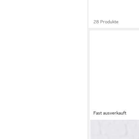
28 Produkte
Fast ausverkauft
BOLTZE GRUPPE GMBH
Tischvase Otto 3er S
9,95 €