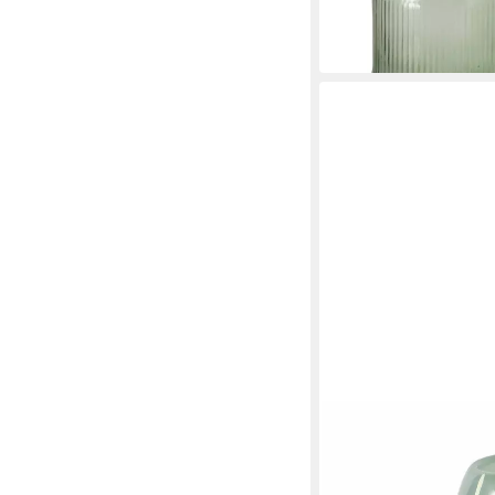
cm, Ø 9 cm, Glas
9,95 €
in 4-5 Werktagen bei dir
BOLTZE GRUPPE GMBH
Dekovase Glasvase ER
23,29 €
UVP
37,99 €