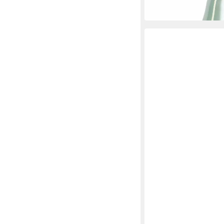
-39%
in 4-5 Werktagen bei dir
BOLTZE
Dekovase Blumenvase 
Design - Grün
ab 15,99 €
in 3-4 Werktagen bei dir