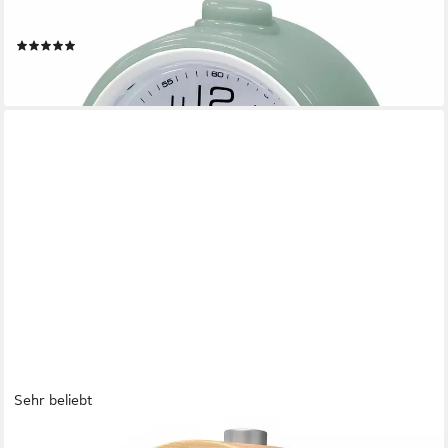
Quarzwecker Analoger Wecker Grün Snooze, Beleuchtung &
geräuscharm
(1)
8,90 €
lieferbar - in 2-3 Werktagen bei dir
Sehr beliebt
BEARWARE