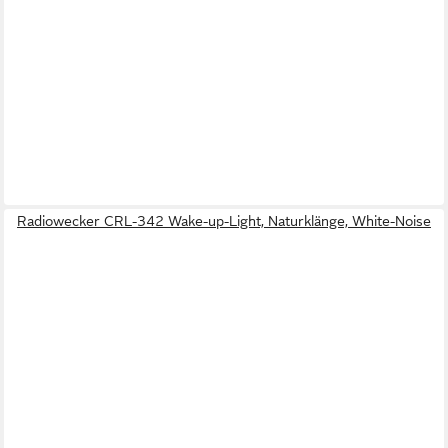
Radiowecker CRL-342 Wake-up-Light, Naturklänge, White-Noise