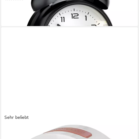
12,95 €
UVP
39,99 €
-68%
lieferbar - in 2-3 Werktagen bei dir
Sehr beliebt
MIRAVAL
Funkwecker Miraval Funkwecker mit Digitaler Temperatur