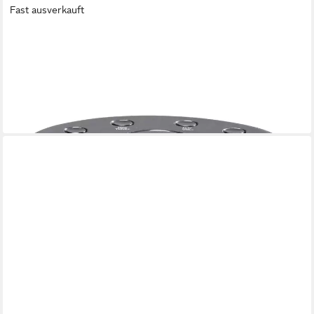
Fast ausverkauft
DENVER
Radiowecker CR-430 10 FM-Speicher, Wecken per Radio oder
Buzzer, 10 FM-Speicherplätze
ab 22,49 €
UVP
29,99 €
-25%
lieferbar - in 2-3 Werktagen bei dir