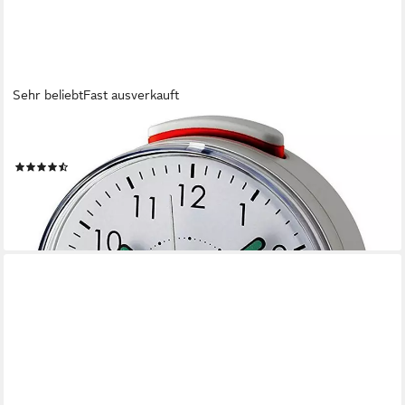
Sehr beliebt
Fast ausverkauft
TFA DOSTMANN
Funkwecker TFA 60.1513 Analoger Funk-Wecker SUNRISE
(49)
ab 26,99 €
lieferbar - in 2-3 Werktagen bei dir