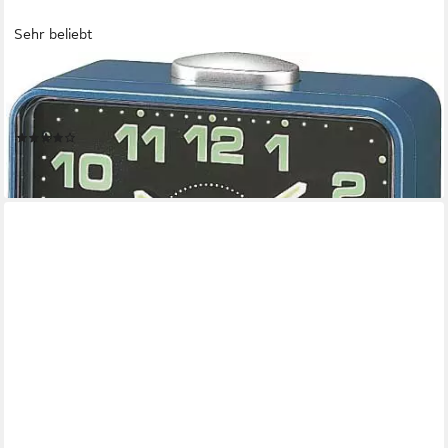
Sehr beliebt
CASIO
Quarzwecker TQ-218-2EF Wecker, Leuchtzeiger, Leuchtziffern,
Schlafzimmer, Geschenkidee
(21)
17,90 €
lieferbar - in 2-3 Werktagen bei dir