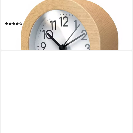
Wecker analoger Reisewecker ohne Ticken mit beleuchtetem
Ziffernblatt Batteriebetrieb, Schlummerfunktion Snoozetaste &
Weckton, Retro Design
(70)
16,95 €
UVP
29,99 €
-43%
lieferbar - in 2-3 Werktagen bei dir