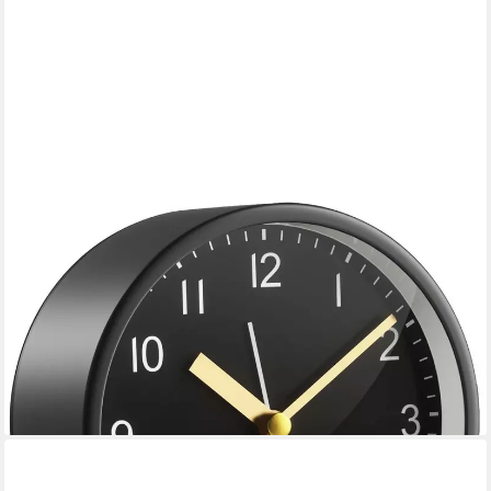
NSIHING
Kinderwecker Wecker Analog Superleise mit Nachtlicht,
Batteriebetrieben, 4 Zoll Rund, Metall, Einfaches Design für
Schlafzimmer, Büro, Nachtisch
19,99 €
36,49 €
-45%
lieferbar - in 9-11 Werktagen bei dir