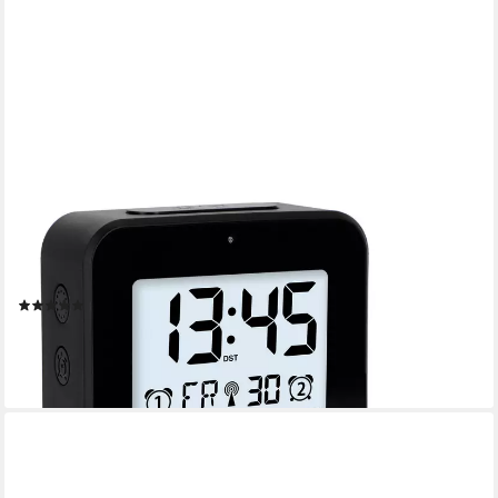
ADE
Funkwecker Wecker digital funk mit Temperatur und
Luftfeuchtigkeit Wecker mit Licht, 2 Weckzeiten &
Schlummerfunktion, inkl. Batterien
(13)
22,95 €
lieferbar - in 4-5 Werktagen bei dir