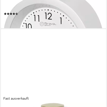
Funkwecker Reisewecker Lautlos kein Ticken Geräuschlos
Modern
(71)
18,90 €
lieferbar - in 2-3 Werktagen bei dir
Fast ausverkauft