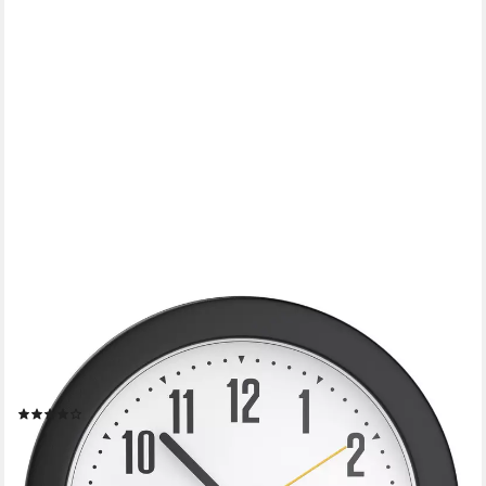
BEARWARE
Wecker rund, lautes Klingeln, großes Ziffernblatt, ohne Ticken
Batteriebetrieb, einfache Bedienung, Klang, retro,
seniorentauglich
(49)
9,95 €
UVP
16,99 €
-41%
lieferbar - in 2-3 Werktagen bei dir