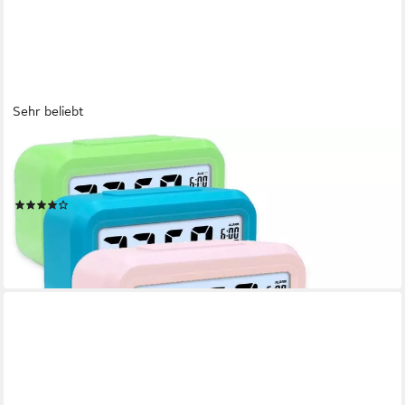
Sehr beliebt
MIXED 24
Wecker mit Lichtsensor und Schlummerfunktion großes Display
und große Zahlen beleuchtet
(62)
11,99 €
lieferbar - in 2-3 Werktagen bei dir