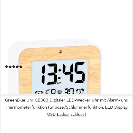
ADE
Funkwecker Wecker digital funk mit Temperatur und
Luftfeuchtigkeit Wecker mit Licht, 2 Weckzeiten &
Schlummerfunktion, inkl. Batterien
(13)
22,95 €
lieferbar - in 4-5 Werktagen bei dir
GreenBlue Uhr GB383 Digitaler LED-Wecker Uhr mit Alarm- und
Thermometerfunktion (Snooze/Schlummerfunktion, LED Display,
USB-Ladeanschluss)