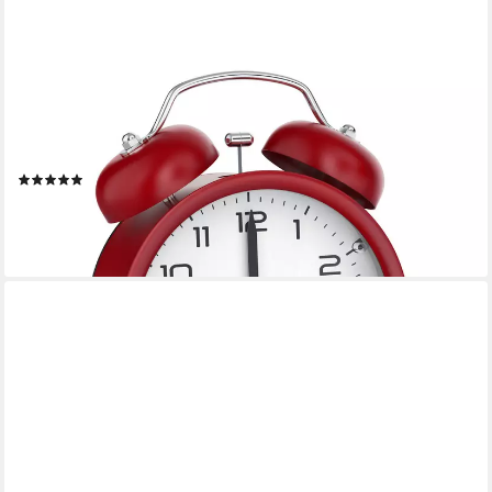
BEARWARE
Wecker Analog, rund, mit Licht, Retro, lauter Glockenalarm für
Tiefschläfer Einfache Bedienung, weiße Tafel, Beleuchtet, ohne
Ticken, Vintage
(13)
12,95 €
UVP
24,99 €
-48%
lieferbar - in 2-3 Werktagen bei dir