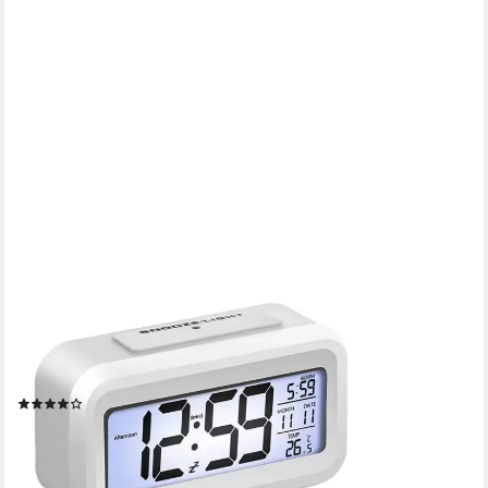
OZAVO
Wecker Digitaler Wecker mit Temperaturanzeige und
Schlaffunktion Kinderwecker, Leise ohne Ticken, LCD Display mit
Beleuchtung
(17)
11,99 €
UVP
40,00 €
-70%
lieferbar - in 4-5 Werktagen bei dir