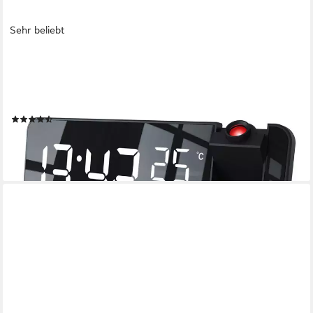
Sehr beliebt
CSL
Radiowecker Projektions Wecker Digital, Autodimmer, Dual-
Alarm 12 / 24h & USB Projektionswecker, Radio, Temperatur &
Luftfeuchtigkeitsanzeige
(100)
29,95 €
UVP
49,99 €
-40%
lieferbar - in 2-3 Werktagen bei dir