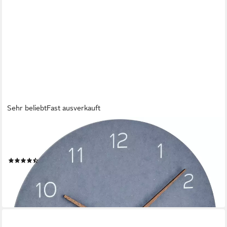
Sehr beliebt
Fast ausverkauft
TFA DOSTMANN
Wanduhr TFA Dostmann 60.3054.06 Quarz Wanduhr 29.7 mm
x 45 mm Blau
(26)
ab 21,99 €
lieferbar - in 2-3 Werktagen bei dir