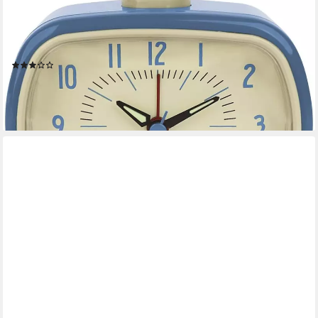
KIKKERLAND
Quarzwecker Retro Oldscool Wecker Analog, leises Ticken,
Wecker ohne Ticken, Analoger Plaste Wecker ohne Strahlung,
Retro Alarm Clock in Blau
(4)
23,50 €
lieferbar - in 5-6 Werktagen bei dir