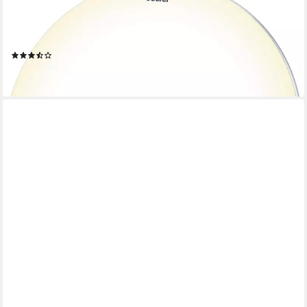
Tageslichtwecker WL 75 Lichtwecker für natürliches Einschlafen
und sanftes Aufwachen Simuliert Sonnenauf- und untergang,
inkl. Radiofunktion
(19)
ab 158,99 €
lieferbar - in 2-3 Werktagen bei dir