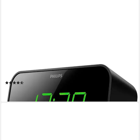
PHILIPS
TAR 3306 Radio (FM-Tuner, UKW mit RDS, 4 W)
(38)
ab 35,89 €
lieferbar - in 4-5 Werktagen bei dir