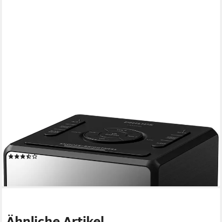
PHILIPS
TAR 4600 Uhrenradio (Digitalradio (DAB), UKW mit RDS, 1,4 W,
Radiowecker mit USB-C-Ladeanschluss, Doppelalarm, DAB/FM)
(9)
ab 69,43 €
lieferbar - in 4-5 Werktagen bei dir
Ähnliche Artikel