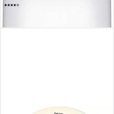
(44)
ab 59,81 €
UVP
81,99 €
-27%
lieferbar - in 1-2 Werktagen bei dir
BEURER