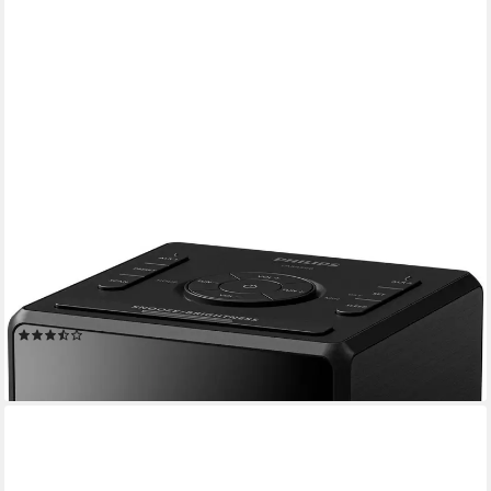
PHILIPS
TAR 4500 Uhrenradio (UKW mit RDS, 1,4 W, Radiowecker mit
USB-C-Ladeanschluss, Doppelalarm, FM-Digital-Radio)
(7)
ab 45,44 €
lieferbar - in 4-5 Werktagen bei dir