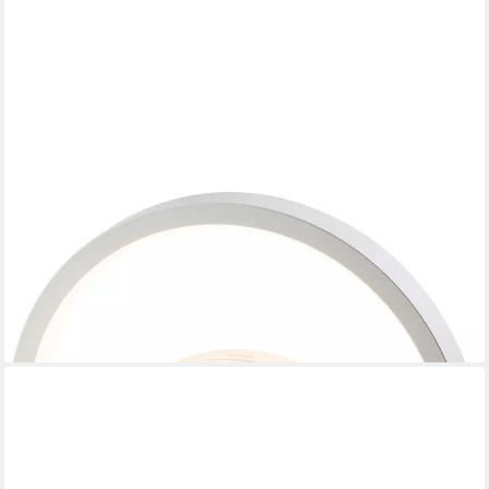
AMS
Tageslichtwecker T1303 Wecker, Quarzwecker, Digital-Wecker,
Schlafzimmer, LED, Sound
79,21 €
UVP
89,00 €
-11%
lieferbar - in 4-5 Werktagen bei dir