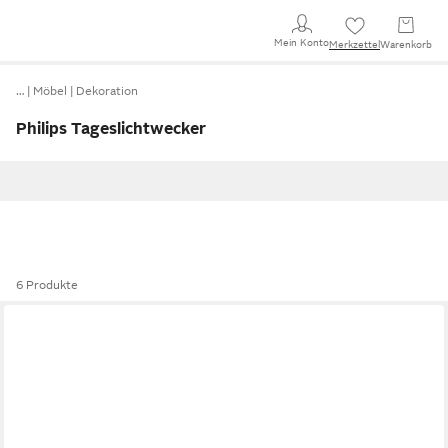
Mein Konto
Merkzettel
Warenkorb
…
Möbel
Dekoration
Philips Tageslichtwecker
6 Produkte