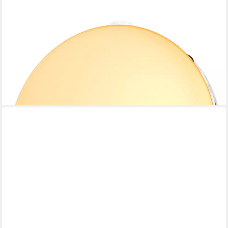
ECOZY
Tageslichtwecker Lichtwecker, Sonnenaufgang, Bluetooth-Sync,
26 beruhigende Klänge Weißes Rauschen, 17 Lichtfarben, 20
Helligkeitsstufen, RGB
45,99 €
59,99 €
-23%
lieferbar - in 2-3 Werktagen bei dir