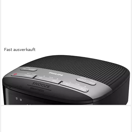
Fast ausverkauft
PHILIPS
TAR 3505/12 Uhrenradio (Digitalradio (DAB), FM-Tuner, 1 W,
Radiowecker, DAB+/UKW, doppelter Alarm, Autom.
Zeitsynchronisierung)
(18)
ab 55,18 €
lieferbar - in 4-5 Werktagen bei dir