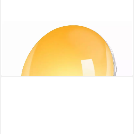
KITYHOME
Tageslichtwecker Tageslichtwecker mit Sonnenaufgang, 2
Weckzeiten, 7 Naturtöne 7 Naturtöne,11 Farben,20
Helligkeitsstufen
39,99 €
UVP
99,99 €
-60%
lieferbar - in 3-4 Werktagen bei dir