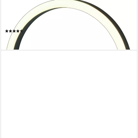
BEURER
Tageslichtwecker WL 65 Wake up+Charge mit
Schnellladestation, Wecker und Leselampe Natürliches
Einschlafen und sanftes Aufwachen
(4)
ab 59,88 €
lieferbar - in 2-3 Werktagen bei dir