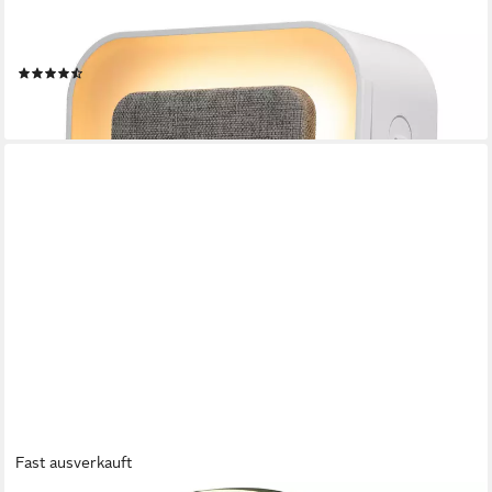
KIENZLE
Tageslichtwecker KIENZLE Lichtwecker Quadratisch
(7)
24,95 €
lieferbar - in 4-5 Werktagen bei dir
Fast ausverkauft