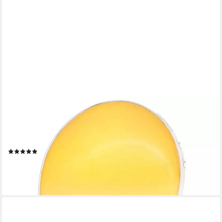
POPOLIC
Tageslichtwecker Lichtwecker Wake up Light Sonnenaufgang
Sonnenuntergang Simulation 7 Naturgeräusche 2 Alarmen
Snooze 11 Farblicht 20 Helligkeit
(1)
39,99 €
UVP
76,65 €
-48%
lieferbar - in 3-4 Werktagen bei dir