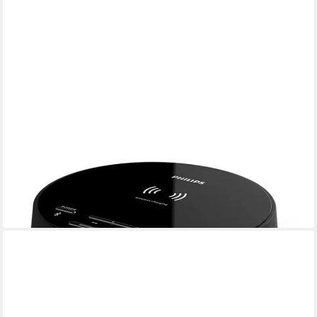
PHILIPS
Wecker
ab 51,89 €
UVP
69,95 €
-26%
lieferbar - in 3-4 Werktagen bei dir