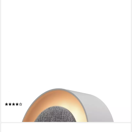
KIENZLE
Funkwecker KIENZLE Lichtwecker Rund
(11)
24,95 €
lieferbar - in 4-5 Werktagen bei dir