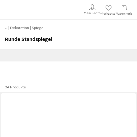
Mein Konto
Merkzettel
Warenkorb
…
Dekoration
Spiegel
Runde Standspiegel
34 Produkte