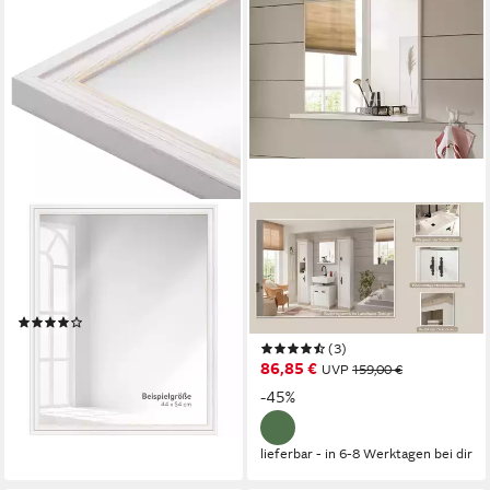
WANDSTYLE
HOME AFFAIRE
Wandspiegel H025, Weiß,
Badspiegel Florenz, Spiegel
gemasert, aus Massivholz im
im Landhausstil, in Pinie Weiß,
Landhausstil
mit Ablagefläche, Breite 80
(1)
cm
ab 47,99 €
(3)
lieferbar - in 3-4 Werktagen bei dir
86,85 €
UVP
159,00 €
-45%
lieferbar - in 6-8 Werktagen bei dir