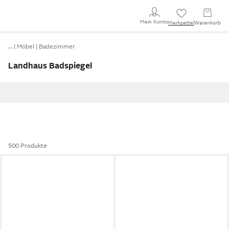
Mein Konto
Merkzettel
Warenkorb
…
Möbel
Badezimmer
Landhaus Badspiegel
500 Produkte