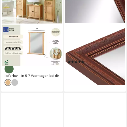
WELLTIME
WANDSTYLE
Badspiegel Sylt, Spiegel,
Wandspiegel H390, Landhaus
Breite 65 cm
Spiegel Braun 46x56 cm,
(49)
Wandspiegel,
59,99 €
UVP
117,99 €
Ganzkörperspiegel Groß
-49%
(3)
ab 71,99 €
lieferbar - in 3-4 Werktagen bei dir
lieferbar - in 5-7 Werktagen bei dir
+1