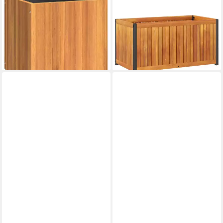
VIDAXL
VIDAXL
Blumentopf Pflanzkübel
Blumentopf Pflanzkübel
45x45x45 cm Massivholz (1
85x45x44 cm Massivholz und
St)
Stahl (1 St)
91,83 €
ab 126,99 €
lieferbar - in 4-5 Werktagen bei dir
lieferbar - in 4-5 Werktagen bei dir