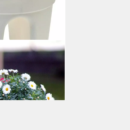
et, 3 St), ØxH: 27x27,5 cm
i dir