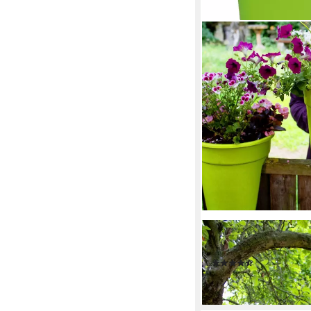
KHW
Balkonkasten Flowercl
(5)
24,90 €
lieferbar - in 5-6 Werktag