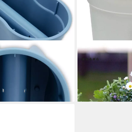
KHW
ip XXL (Set, 2 St), BxTxH:
Balkonkasten Flowerclip (S
(54)
ab 16,99 €
UVP
24,90 €
-32%
lieferbar - in 3-4 Werktagen be
en bei dir