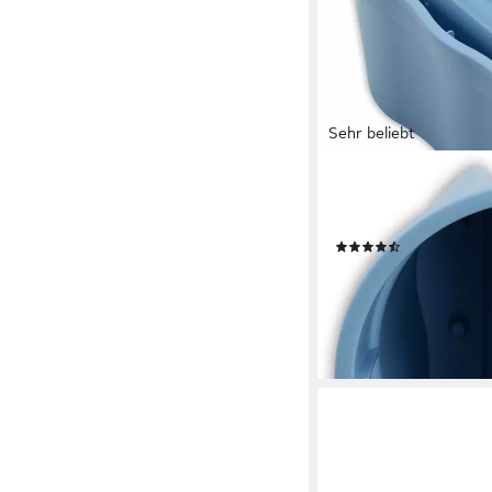
Sehr beliebt
KHW
Balkonkasten Flowercl
57,5x27,7x27 cm
(228)
25,01 €
UVP
29,90 €
-16%
lieferbar - in 3-4 Werktag