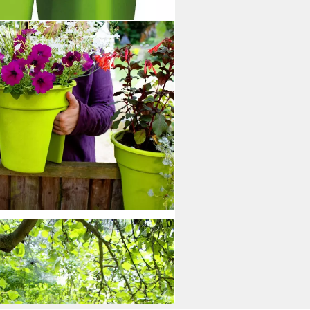
ip (Set, 3 St), Ø 27 cm
en bei dir