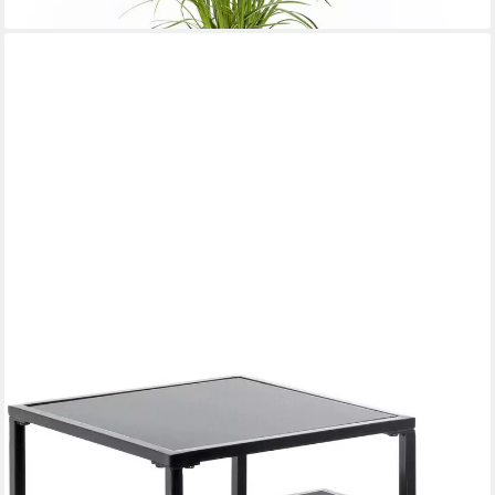
lieferbar - in 3-4 Werktagen bei dir
HAKU
Blumentisch Blumenpodest, Blumenständer, Pflanzsäule (Set, 2-
St., 2er Set), quadratisch - aus Metall Schwarz B/T/H 25/25/60
und 30/30/70 cm