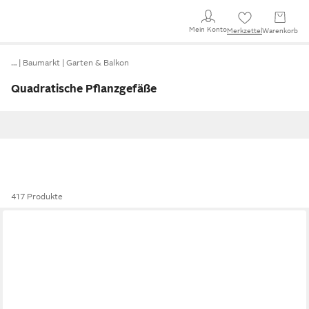
Mein Konto
Merkzettel
Warenkorb
…
Baumarkt
Garten & Balkon
Quadratische Pflanzgefäße
417 Produkte