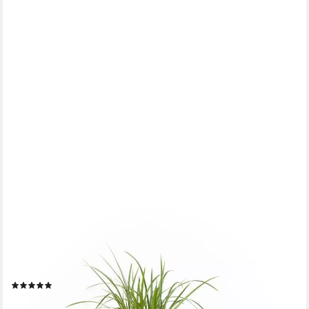
PFLANZWERK®
Pflanzkübel Premium Kunststoff Blumenkübel Frostsicher mit
Lotus-Effekt - GARANTIE, 2. Jahre Garantie - Frostsicher -
Wurzelschutz - Nachhaltig - Eckig -
(1)
ab 19,99 €