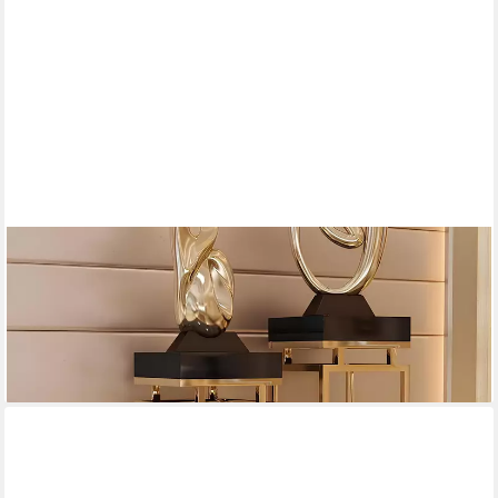
XLMOEBEL
Blumentisch Edelstahl Blumenständer Modell 8843, modernes
Design für Pflanzen (1-St., Blumenstand), Hergestellt in Europa
872,00 €
UVP
1.200,00 €
-27%
lieferbar in 12 Wochen