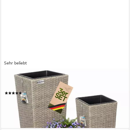
Sehr beliebt
CASARIA
Pflanzkübel, Casaria Blumentopf 3er Set Polyrattangeflecht
Übertopf Wasserabfluss
(21)
55,20 €
64,95 €
-15%
lieferbar - in 3-4 Werktagen bei dir