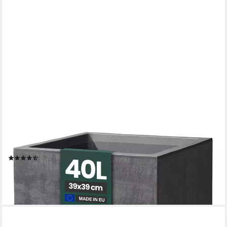
KREHER
Blumenkasten Millennium in Naturstein Optik verschiedenen
Ausführungen
(25)
ab 64,99 €
lieferbar - in 3-4 Werktagen bei dir
+7