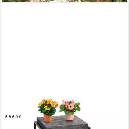
MCW
Blumentisch MCW-K71-B, Pflegeleichte Oberfläche, Dicke 5 cm
Holzplatte
(1)
ab 44,99 €
lieferbar - in 3-4 Werktagen bei dir