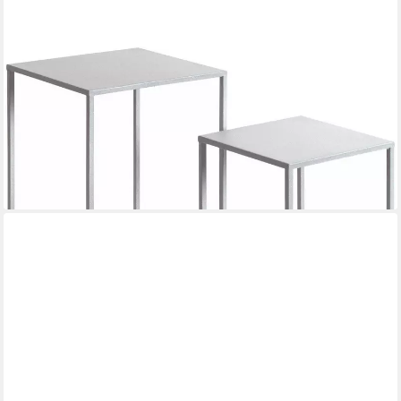
HAKU
Blumentisch Blumenpodest, Blumenständer, Pflanzsäule (Set, 3-
St., 3er Set), quadratisch - aus Metall Grau B/T/H 18/18/50,
23/23/60, 28/28/70 cm
ab 74,16 €
UVP
95,95 €
-23%
lieferbar - in 2-3 Werktagen bei dir