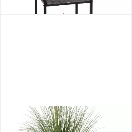
PFLANZWERK®
Pflanzkübel CUBE Premium Fiberglas Blumenkübel
Frostbeständig mit Lotus-Effekt, Lotus-Effekt - Handgefertigt -