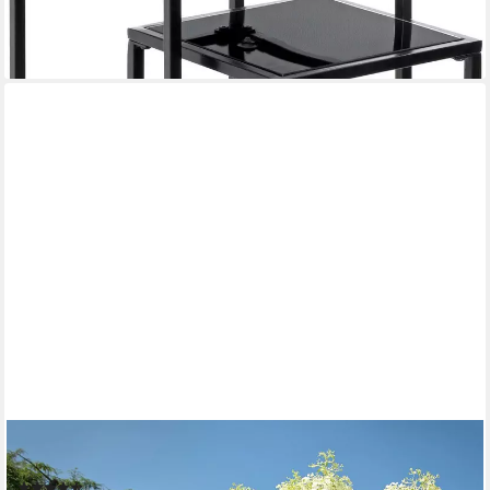
ab 71,31 €
UVP
97,50 €
-27%
lieferbar - in 2-3 Werktagen bei dir
SCHEURICH
Blumentopf 30/266 GROOVE+
(16)