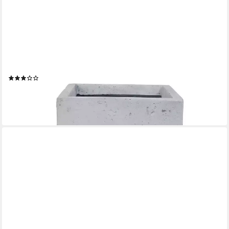
KÖHKO
Pflanzkübel KÖHKO® Blumenkübel aus Fiberglas neuartiges
Stein Pflanzkübel Quadrat
(2)
ab 69,99 €
lieferbar - in 5-6 Werktagen bei dir