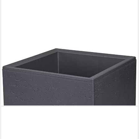
KONZEPT
Pflanzkübel Großer auf Rollen - 30x30x30cm, für außen,
quadratisch, in Beton-Optik, mobil – ideal für Garten, Terrasse
und Balkon, recyceltem Material
28,90 €
lieferbar - in 3-4 Werktagen bei dir