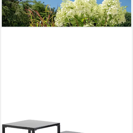
19,99 €
lieferbar - in 3-4 Werktagen bei dir
HAKU
Blumentisch Blumenpodest, Blumenständer, Pflanzsäule (Set, 3-