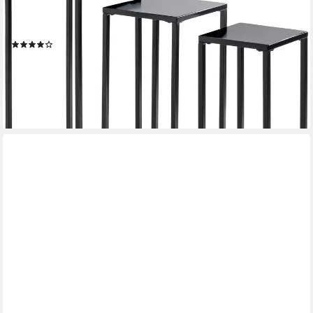
St., 3er Set), quadratisch - aus Metall Schwarz B/T/H 22/22/61,
26/26/66, 30/30/71 cm
(5)
67,35 €
UVP
90,95 €
-26%
lieferbar - in 2-3 Werktagen bei dir