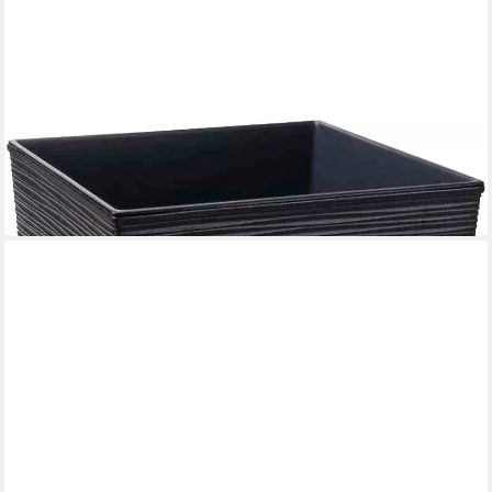
SIENA GARDEN
Pflanzkübel, Rillenoptik, eckig
ab 21,15 €
lieferbar - in 3-4 Werktagen bei dir