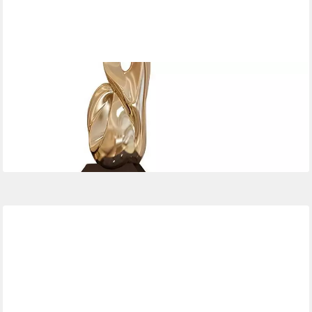
XLMOEBEL
Blumentisch Edelstahl Pflanzenständer mit stabilen Standfüßen
für Blumentöpfe (1-St., Blumenstand), Hergestellt in Europa
872,00 €
UVP
1.200,00 €
-27%
lieferbar in 12 Wochen