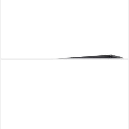
VIDAXL
Blumentopf Pflanzkübel Anthrazit 90 x 45 x 35 cm Stahl (1 St)
ab 69,99 €
lieferbar - in 4-5 Werktagen bei dir