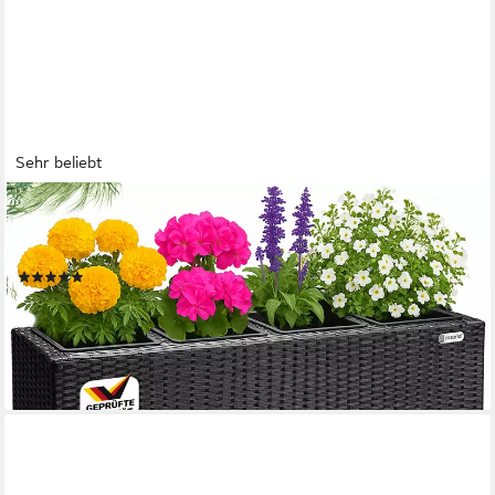
Sehr beliebt
CASARIA
Pflanzkübel, 4 Innentöpfe Herausnehmbar Polyrattan
95x27x60cm Blumentopf Schwarz
(20)
67,80 €
89,95 €
-25%
lieferbar - in 3-4 Werktagen bei dir