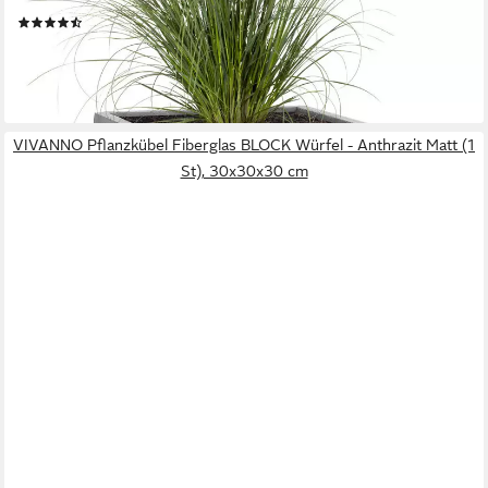
Eckig - Frostbeständig
(3)
ab 24,99 €
lieferbar - in 3-4 Werktagen bei dir
+9
VIVANNO Pflanzkübel Fiberglas BLOCK Würfel - Anthrazit Matt (1
St), 30x30x30 cm