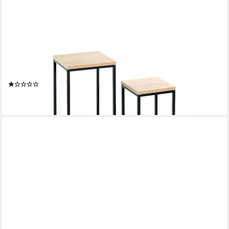
HAKU
Blumentisch (2-St., 2er Set), Blumensäule Stahl schwarz Eiche
Dekor
(1)
ab 50,49 €
lieferbar - in 2-3 Werktagen bei dir