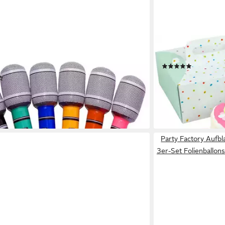
GADGETS
HABA
bares Partyzubehör Riesiges Luft-Mikrofon,
Spiellebensmittel C
(1)
arty Micro
24,10 €
(3)
leider ausverkauft
 €
UVP
3,95 €
 - in 2-3 Werktagen bei dir
Party Factory Aufb
3er-Set Folienballon