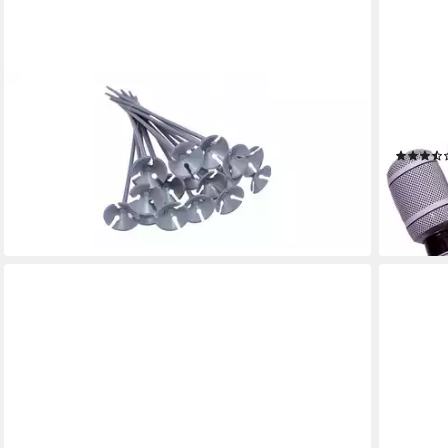
FESTIVALARTIKEL
GOODS+
Aufblasbares Partyzubehör Set mit 10
Aufblas
Aufblasartikelstäben mit Körben, Verschiedene
33 cm P
Farben, 40 cm
ab 1,95
10,90 €
-51%
lieferbar - in 6-7 Werktagen bei dir
lieferbar
+4