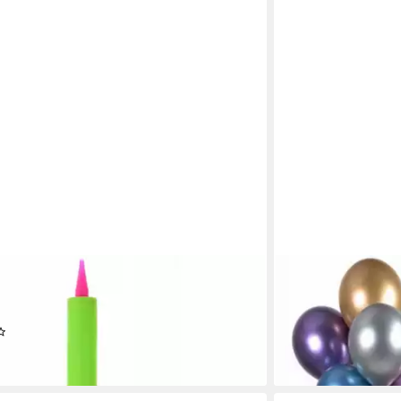
LARTIKEL
FESTIVALARTIKEL
bares Partyzubehör Professionelle
Aufblasbares Party
eitige Aufblasartikelpumpe
Ständer für Hochzei
(3)
11,90 €
lieferbar - in 4-5 Werk
 - in 6-7 Werktagen bei dir