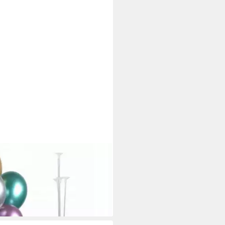
zubehör 70 cm Aufblasartikel-
ten, Geburtstage, Party
tagen bei dir