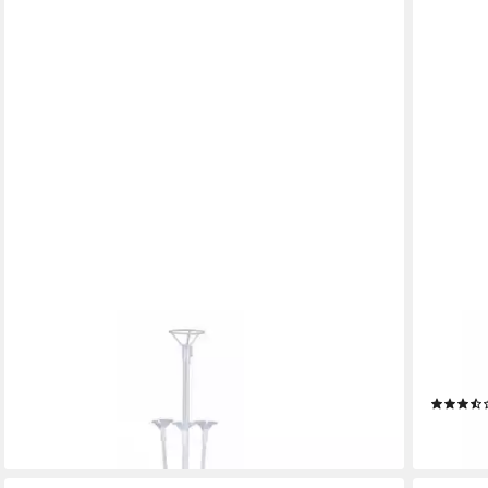
FESTIVALARTIKEL
FESTIVA
Aufblasbares Partyzubehör Aufblasartikel Ständer
Aufblas
Dekoration Hochzeit Geburtstag Kommunion 70cm
Doppels
11,95 €
9,90 €
lieferbar - in 6-7 Werktagen bei dir
lieferbar