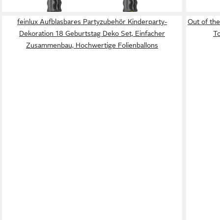
lieferbar - in 3-4 Werktagen bei dir
feinlux Aufblasbares Partyzubehör Kinderparty-
Out of the
Dekoration 18 Geburtstag Deko Set, Einfacher
To
Zusammenbau, Hochwertige Folienballons