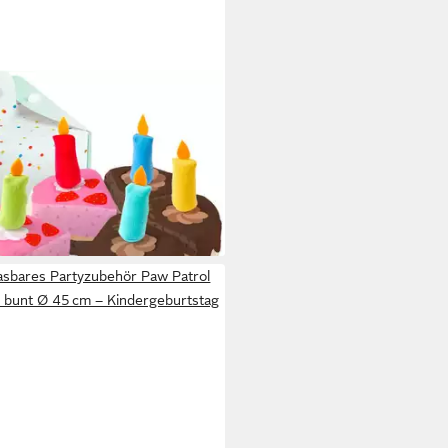
reative Play - Geburtstagstorte
lasbares Partyzubehör Paw Patrol
s bunt Ø 45 cm – Kindergeburtstag