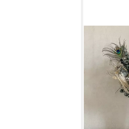
LYKKE & YOU
Trockenblume Bohemia
Trockenblumen Eukaly
Schleierkraut, Farn, 
& You
129,90 €
lieferbar - in 4-5 Werktag