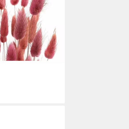
anzgras Trockenblumen Deko
Höhe 10 cm
i dir