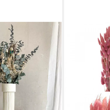
n Love: Brautstrauß aus
ptus, Pfauenfeder, Mohnkapseln,
Palmspeer, Phalaris, Reedgras, LYKKE
en bei dir