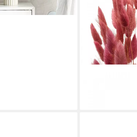
FLORISTS PRODUCTS
Trockenblume Hasenschw
Hochzeit Boho Samtgras, 
15,00 €
(300,00 €/ 1 kg)
lieferbar - in 4-5 Werktagen be