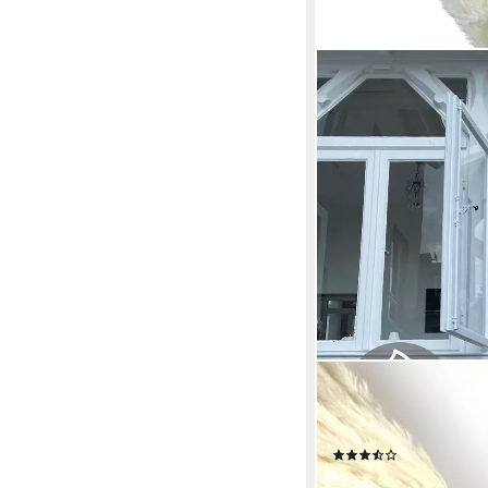
NINA-MARIA'S DEKO GO
Trockenblume Pampas
Vase & Wohnzimmer, N
(117)
18,90 €