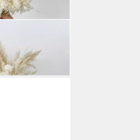
eit: Ein Brautstrauß, zeitlose
gurus, Schleierkraut, Hortensie,
ranthus, Stabilisierte Rosen in
pasgras, Jazilda, Eukalyptus,
i dir