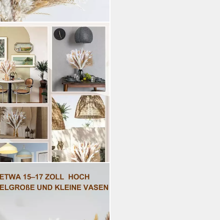
rockenblumenstrauß,DIY
nstvolle Deko Boho-
eko für Hochzeit,
 Pampasgras Trockenblumen