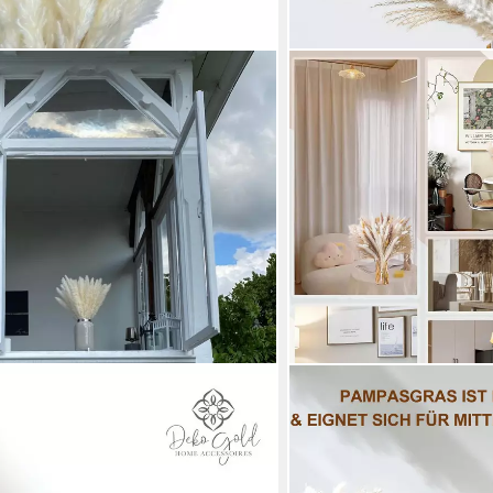
LD
MUTIG
 Gras Trockenblumen – Deko für
Trockenblume 75 Stück T
ina-Maria's Deko Gold
Natürliche Pampasgras Ku
Tischdeko,Künstlerische D
Zuhause,Esszimmertisch,