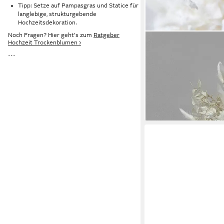
Tipp: Setze auf Pampasgras und Statice für
langlebige, strukturgebende
Hochzeitsdekoration.
Noch Fragen? Hier geht's zum
Ratgeber
LYKKE & YOU
Hochzeit Trockenblumen ›
Trockenblume Minimali
```
Trockenblumen weiß Ho
Lagurus, Phalaris, LY
99,90 €
lieferbar - in 4-5 Werktag