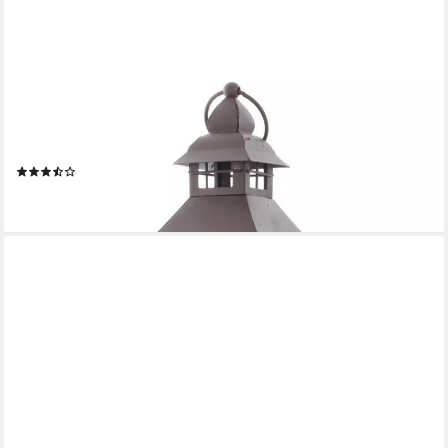
DEKOLEIDENSCHAFT
Kerzenlaterne aus Metall & Glas, große Laterne 45cm hoch,
Gartenlaterne Kerzenhalter, braun, Metalllaterne, Hängelaterne,
Windlicht, Gartendeko für Draußen
(13)
31,95 €
lieferbar - in 3-4 Werktagen bei dir