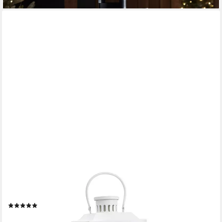
GRAFELSTEIN
Kerzenlaterne Laterne HARBOUR weiß aus Metall H50cm
Metalllaterne Landhaus modern -
(1)
29,95 €