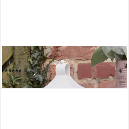
LIGHTS4FUN
LED Laterne 34cm Albury Gartenlaterne weiß mit TruGlow®
Outdoor Kerze, LED fest integriert
(1)
34,99 €
lieferbar - in 3-4 Werktagen bei dir