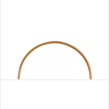
PAULEEN
LED Laterne Sunshine Darling Solarlaterne Beige
Rattan/Metall/Kunststoff, LED fest integriert, Warmweiß, Solar
49,33 €
UVP
60,99 €
-19%
lieferbar - in 2-3 Werktagen bei dir