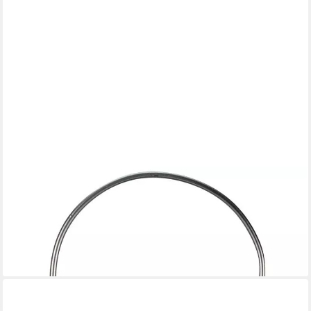
PAULEEN
LED Laterne Sunshine Tempation klein Solarlaterne
Silber/Metall, LED fest integriert, Warmweiß, Solar
ab 37,99 €
UVP
47,49 €
-20%
lieferbar - in 2-3 Werktagen bei dir