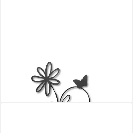
DEKOLEIDENSCHAFT
LED Laterne "Blüten" mit Ständer, Metall, schwarz, Solar
Outdoor Hängelaterne, Gartenlaterne für Draußen, wetterfest,
Solarlaterne Außen, Solarlampe
26,95 €
lieferbar - in 3-4 Werktagen bei dir