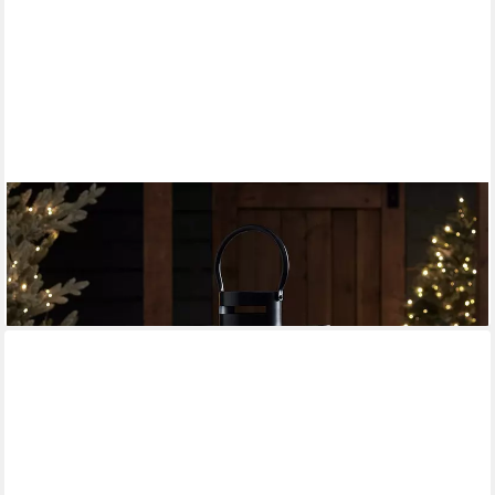
LIGHTS4FUN
LED Laterne Große Malvern Batterie LED Laterne, LED fest
integriert
79,99 €
lieferbar - in 3-4 Werktagen bei dir