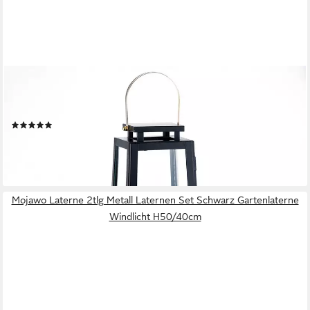
MARRAKESCH ORIENT & MEDITERRAN INTERIOR
Kerzenlaterne Skandinavisches Gartenwindlicht Eirik edel aus
Metall in Schwarz 29 cm (1 St), Handarbeit
(7)
ab 25,72 €
UVP
35,00 €
-27%
lieferbar - in 3-4 Werktagen bei dir
Mojawo Laterne 2tlg Metall Laternen Set Schwarz Gartenlaterne
Windlicht H50/40cm