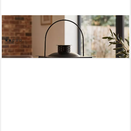
LEVANDEO®
Kerzenlaterne, Deko Laterne Schwarz Metall Windlicht H30cm
Glas Industrial
(1)
22,99 €
lieferbar - in 2-3 Werktagen bei dir