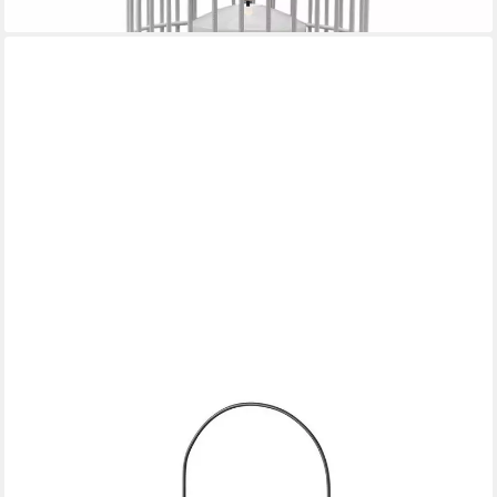
BOLTZE GRUPPE GMBH
Kerzenlaterne Laterne aus Metall für Kerze, Glasfenster, FAROL,
30 cm (Laterne)
ab 19,19 €
lieferbar - in 2-3 Werktagen bei dir