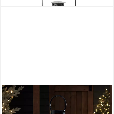
LIGHTS4FUN
LED Laterne Große Malvern Batterie LED Laterne, LED fest
integriert
79,99 €
lieferbar - in 3-4 Werktagen bei dir