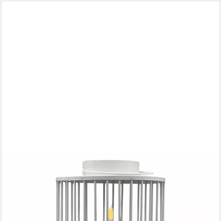
COEN BAKKER
LED Laterne, Ein-/Ausschalter, LED, warmweiß, weiß matt Metall
Kerze mit 3D-Flamme 15x18cm
ab 14,95 €
lieferbar - in 4-5 Werktagen bei dir