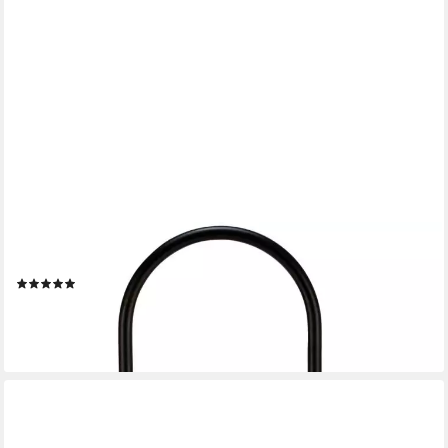
PAULEEN
LED Laterne Glow IP44, ohne Leuchtmittel, Warmweiß
(1)
33,51 €
UVP
41,99 €
-20%
lieferbar - in 2-3 Werktagen bei dir