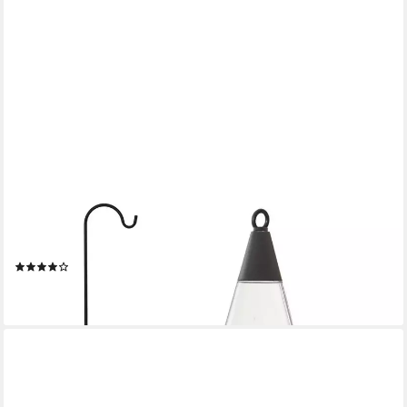
STAR TRADING
LED Laterne Pisa, LED, amber, Solarleuchte 1 LED amber
hängend oder stehend nutzbar
(2)
ab 13,95 €
lieferbar - in 4-5 Werktagen bei dir