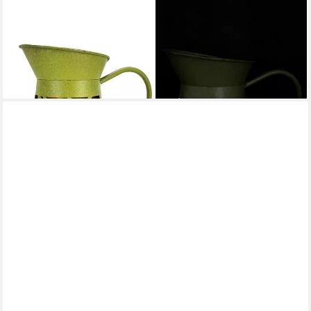
LED Laterne - grüne Milchkanne mit Solarbeleuchtung - Outdoor
- 26 cm groß, warmweiß oder Farbwechsel wählbar, Licht- und
Schattenspiele, Dekoration für Garten, Terrasse und Balkon
18,88 €
UVP
29,99 €
-37%
lieferbar - in 2-3 Werktagen bei dir