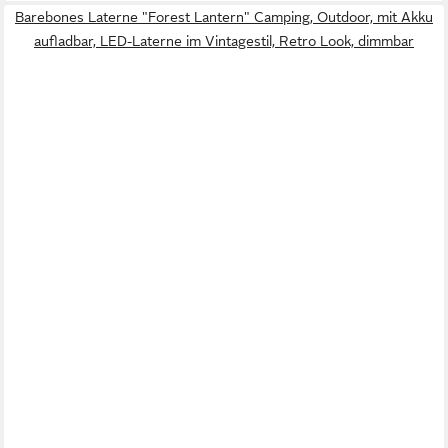
Barebones Laterne "Forest Lantern" Camping, Outdoor, mit Akku
aufladbar, LED-Laterne im Vintagestil, Retro Look, dimmbar