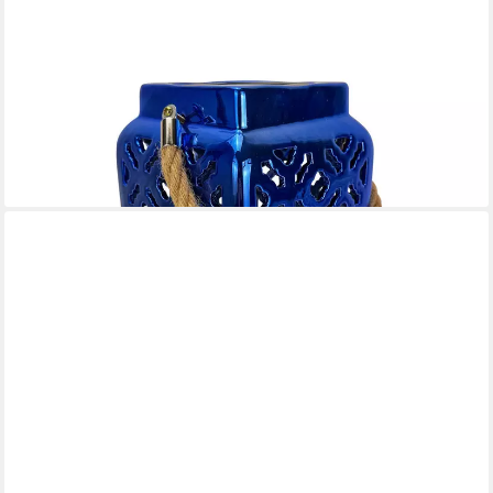
ONLINE-FUCHS
LED Laterne aus Metall mit Solarbeleuchtung - Outdoor - 27 cm
groß, Warmweiß oder seichter Farbwechsel, wählbar,
dekorativen Ausstanzungen für Licht- und Schatteneffekte
25,55 €
UVP
39,99 €
-36%
lieferbar - in 2-3 Werktagen bei dir