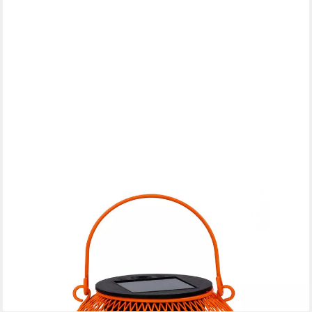
IC GARDENWORLD
LED Laterne LED Solar Kugel-Laterne Metall Ø14 cm Mesh-
Design, LED fest integriert, warm-weiß, Outdoor Gartenleuchte,
Deko-Lampe für Terrasse Balkon
14,99 €
lieferbar - in 3-4 Werktagen bei dir