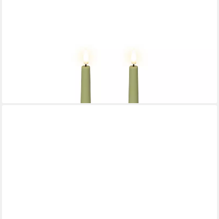
LUMINEO
LED-Kerze, LED Kerzen mit Timer Outdoor 25,5cm Wachs 2er
Set Hellgrün / Warmweiß
10,29 €
(5,15 €/ 1 Stk)
lieferbar - in 2-3 Werktagen bei dir