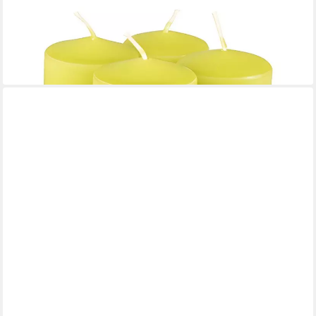
Stumpenkerze Stumpenkerzen Ø 50 mm, 80 mm kiwi 4 Stk
9,39 €
(2,35 €/ 1 Stk)
lieferbar - in 5-6 Werktagen bei dir
+2