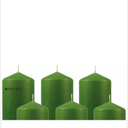
HS CANDLE
Stumpenkerze Blockkerze (6-tlg), Wachskerzen Ø8cm x 20cm -
Kerze in vielen Farben
(1)
40,19 €
(6,70 €/ 1 Stk)
lieferbar - in 3-4 Werktagen bei dir