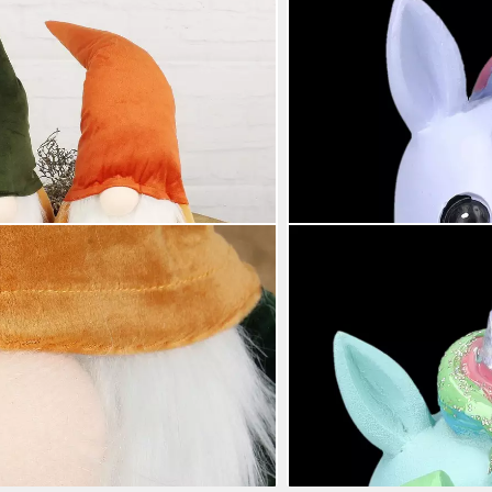
FIGUREN SHOP GMBH
ko 50 cm Figur Stoff
Dekofigur Süße Einhorn-Fi
L Weihnachten (Wohnzimmer
Fantasy Dekofigur Babys
38,99 €
ko Weihnachten Gnom), Dekowichtel
lieferbar - in 2-3 Werktagen be
 Wichtelzwerg
en bei dir