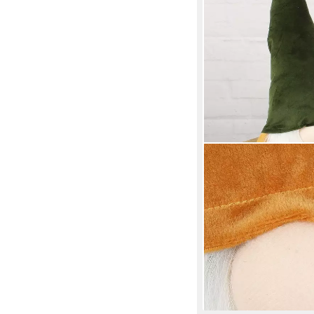
MACOSA HOME
Wichtel Weihnachtsde
Weihnachtswichtel X
Fensterdeko, Tischde
Weihnachtsdekoration
14,99 €
UVP
19,99 €
-25%
lieferbar - in 2-3 Werktag