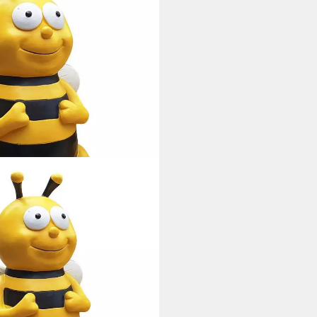
stige Deko Tierfigur Gartendeko
ter Blickfang
i dir