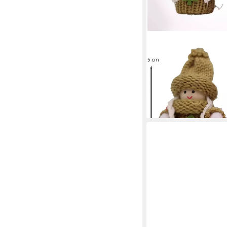
HAUSLEBEN
Wichtel Holz Wichtel 
St., 12-teiliges Weihna
Mini Wichtel mit Stric
25,99 €
(2,17 €/ 1 Stk)
lieferbar - in 3-4 Werktag