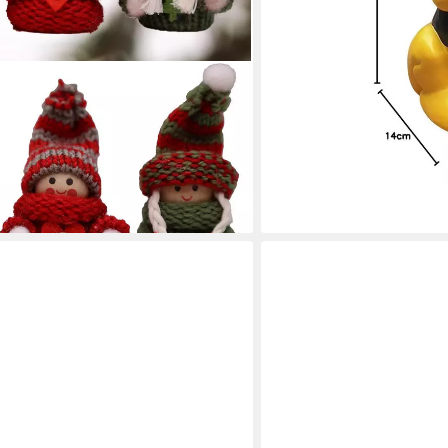
Weihnachtsfiguren 12er Set (Set, 12
chtsfiguren-Set, 4x Rot, 4x Gelb), –
kmütze & Pullover
en bei dir