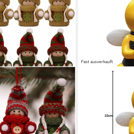
Fast ausverkauft
FACHHANDEL PLUS
Tierfigur Biene sitzend lu
Bienenfigur (1 St), ein ech
ab 25,80 €
lieferbar - in 3-4 Werktagen be