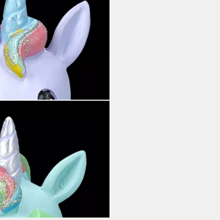
guren 3er Set - Nichts Böses -
i dir