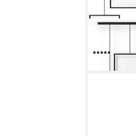
UMBRA
Bilderrahmen Collage 
1001201-921 schwarz, 
Leiste flexibel umposi
(7)
ab 66,00 €
lieferbar - in 2-3 Werktag