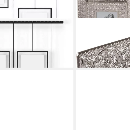
MYFLAIR MÖBEL & ACCESSO
Exhibit Foto Collage Bilderrahmen
Bilderrahmen Collage Jale
56,99 €
für 5 Bilder, Bilderrahmen auf der
UVP
148,90 €
tionierbar
-62%
lieferbar - in 5-6 Werktagen be
en bei dir