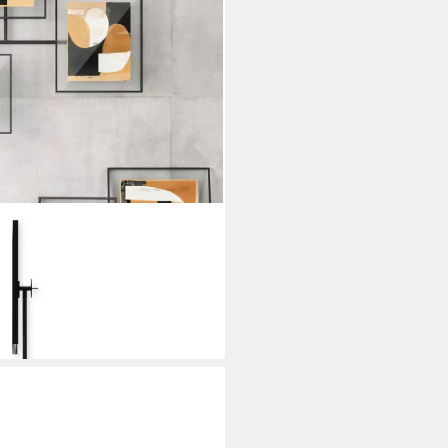
erierahmen 1023082-040
i dir