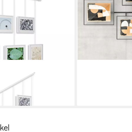
UMBRA
xhibit, Foto Collage, Flexibles
Galerierahmen Flute Gal
100,00 €
5 Fotos, 70 x 79 x 3 cm, Stahl Glass,
lieferbar - in 2-3 Werktagen be
en bei dir
kel