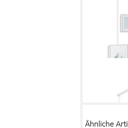
UMBRA
Bilderrahmen Collage E
Bilderrahmen-Set, für 
Weiß
ab 66,00 €
lieferbar - in 2-3 Werktag
Ähnliche Arti