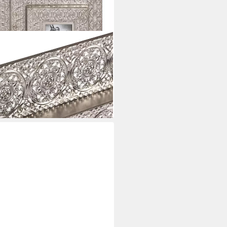
IRES
, Fotorahmen
i dir