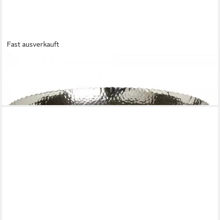
Fast ausverkauft
LAMBERT
Servierschale Schale auf Fuß Gehämmert (38cm)
105,49 €
lieferbar - in 2-3 Werktagen bei dir