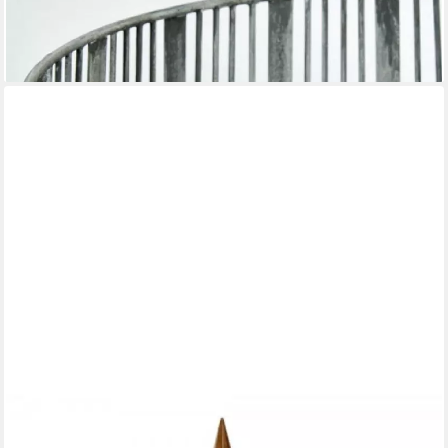
Windlicht Laterne Windlicht Shinyuku Grau (41cm)
150,79 €
lieferbar - in 2-3 Werktagen bei dir