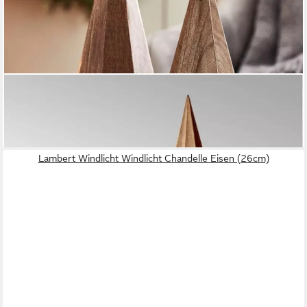
LAMBERT
Dekoobjekt LAMBERT Tannenbaum Pyramis Mangoholz (35cm)
112,59 €
lieferbar - in 2-3 Werktagen bei dir
Lambert Windlicht Windlicht Chandelle Eisen (26cm)