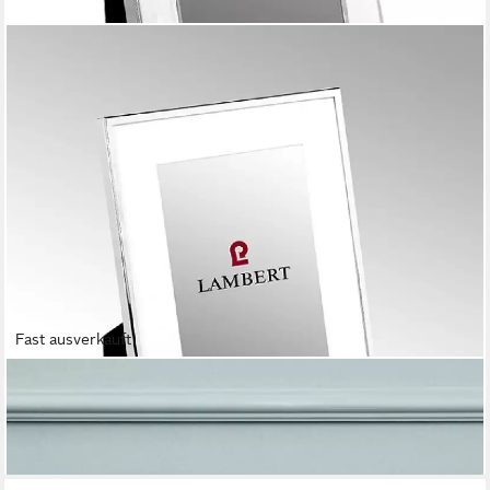
Fast ausverkauft
LAMBERT
Bilderrahmen Bilderrahmen Reno Versilbert (10x15cm)
28,19 €
lieferbar - in 2-3 Werktagen bei dir