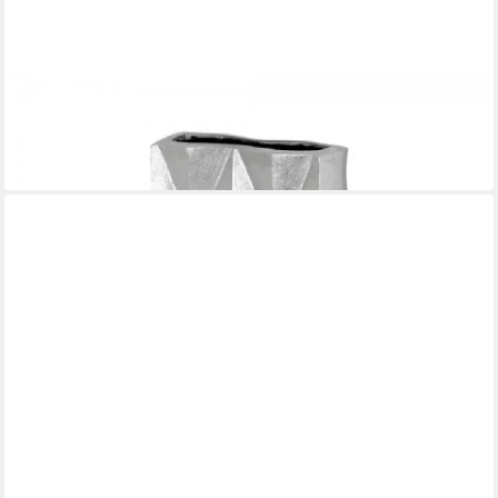
LAMBERT
Servierschale Gefäß Alu Facetten vernickelt oval H31x17x7cm
145,09 €
lieferbar - in 2-3 Werktagen bei dir