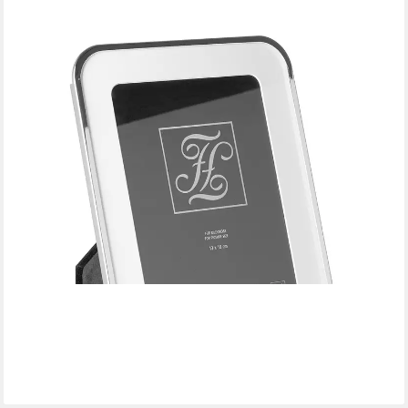
FINK
Bilderrahmen JULA, Bildgröße 10 x 15 cm oder Bildgröße 13 x
18 cm
ab 33,16 €
lieferbar - in 2-3 Werktagen bei dir