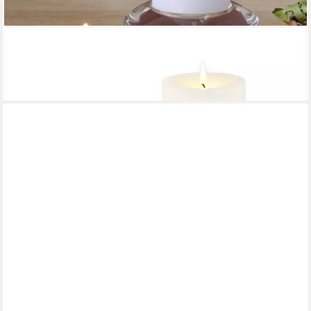
LAMBERT
Kerzenhalter Teelichthalter Kyo Klar (10cm)
39,59 €
lieferbar - in 2-3 Werktagen bei dir