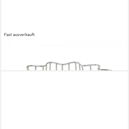
Fast ausverkauft
LAMBERT
Servierschale Schale Eisendraht Vernickelt (28cm)
77,19 €
lieferbar - in 2-3 Werktagen bei dir