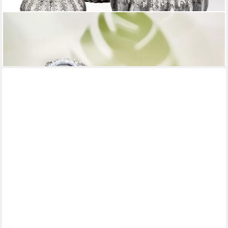
LAMBERT
Kerzenhalter Teelichthalter Uni im Seeigeldesign
39,59 €
lieferbar - in 2-3 Werktagen bei dir