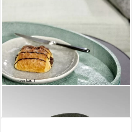
Fast ausverkauft
LAMBERT
Tablett Tablett Ninon Rochenhautimitat Jade
150,79 €
lieferbar - in 2-3 Werktagen bei dir