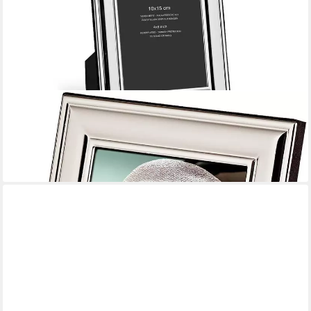
EDZARD
Bilderrahmen Sunset, 2er-Set, versilbert und anlaufgeschützt,
für 10x15 cm Fotos
35,15 €
lieferbar - in 3-4 Werktagen bei dir