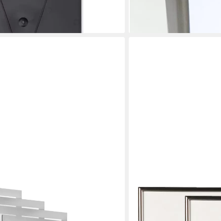
lieferbar - in 2-3 Werktagen be
+2