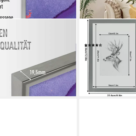
WOLTU
m Bilderrahmen Classic, (1 St)
Bilderrahmen Foto Rahnme
aus Holzwerkstoff
(18)
en bei dir
ab 16,99 €
UVP
35,99 €
(3,40 €/ 1 Stk)
-53%
lieferbar - in 3-4 Werktagen be