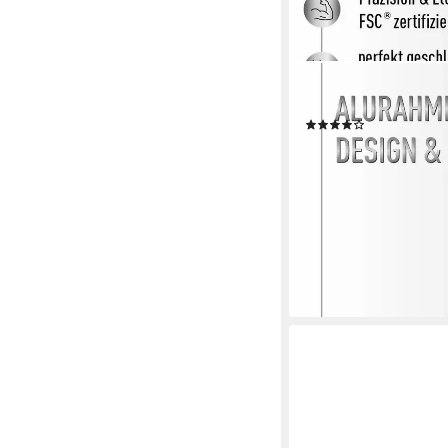
NIELSEN
Bilderrahmen Aluminiu
(1)
ab 25,95 €
lieferbar - in 2-3 Werktag
+7