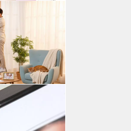
Kunststoff Bilderrahmen
e Foto P, für 1 Bilder (1 St),
ahmen halbrunde Leiste Echtglas