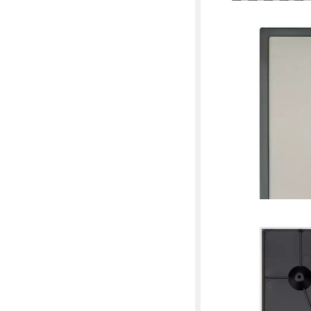
HR DIREKTVERKAUF GM
Bilderrahmen-Set Vort
DIN A4 hoch/quer
38,95 €
(7,79 €/ 1 Stk)
lieferbar - in 5-6 Werktag
+1