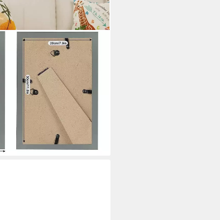
n, (5 St), 10x15 bis 30x45 cm
i dir