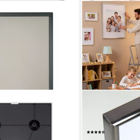
BH
IDEAL TREND
eilspack 5x Infotafel/Bilderrahmen -
Bilderrahmen Photo Style 
Fotorahmen Wanddeko Collag
Hochwertiger Kunststoffr
MDF-Rückwand
en bei dir
(100)
ab 2,19 €