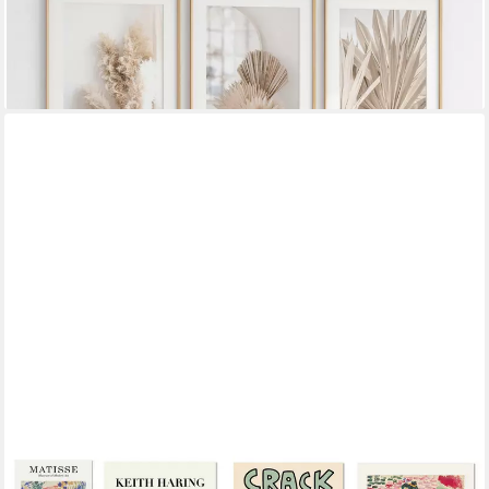
Schlafzimmer Deko Print, I (1 St)
ab 12,00 €
UVP
16,00 €
-25%
lieferbar in 3 Wochen
JUSTGOODMOOD