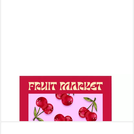
JUSTGOODMOOD
Poster Fruit Market Cherry Pattern Artwork Retro Modern
llustration Minimal P, (1 St)
ab 10,00 €
UVP
13,00 €
-23%
lieferbar in 3 Wochen