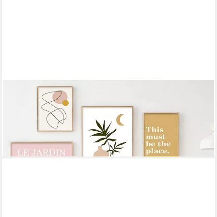
JUSTGOODMOOD
Poster Zirtronen Garten und Schmetterling als Deko Print ohne
Rahmen E 10 x 1, E (1 St)
ab 10,00 €
UVP
13,00 €
-23%
lieferbar in 3 Wochen