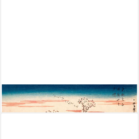
Poster Hiroshige - Poster - Cherry Blossomat Gotengama
9,59 €
lieferbar - in 2-3 Werktagen bei dir