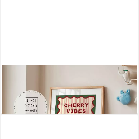
JUSTGOODMOOD
Poster Kinderzimmer Kirschen Cherry Vibes Only Fruchtige
Wanddeko im Retro Lo, (1 St)
ab 10,00 €
UVP
13,00 €
-23%
lieferbar in 3 Wochen