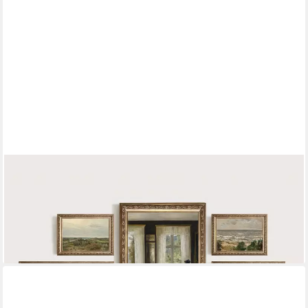
JUSTGOODMOOD
Poster Vintage Frühling Landschaft Blick in den Garten Äpfel und
Schmetterlin, H (1 St)
15,00 €
UVP
20,00 €
-25%
lieferbar in 3 Wochen