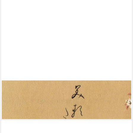
CLOSE UP
Poster Cherry Blossom Kunstdruck Ogata Kenzan 15,3 x 42,5
cm
12,49 €
lieferbar - in 2-3 Werktagen bei dir