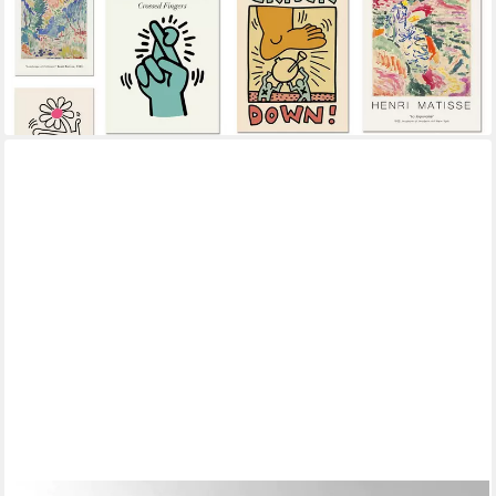
Poster Blumen Markt Tokio Henry Matisse Keith Haring als Deko
Print ohne Rahm, F (1 St)
ab 12,00 €
UVP
16,00 €
-25%
lieferbar in 3 Wochen