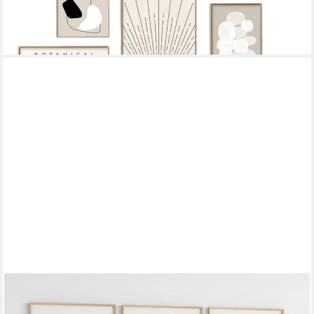
ab 12,00 €
UVP
16,00 €
-25%
lieferbar in 3 Wochen
JUSTGOODMOOD
Poster Pampasgras Beige Spiegel Wandbilder Wohnzimmer