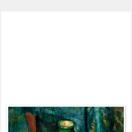
POSTERLOUNGE
Wandbild Kirschen und Pfirsiche, Paul Cézanne, erhältlich als
Poster, Leinwandbild, Wandsticker oder Acrylglasbild
ab 6,36 €
7,95 €