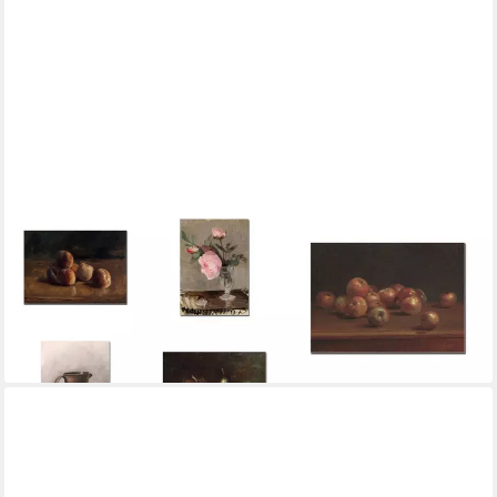
JUSTGOODMOOD
Poster Vintage Küche Obst und Blumen Stillleben als Deko Print
ohne Rahmen G, G (1 St)
ab 10,00 €
UVP
13,00 €
-23%
lieferbar in 3 Wochen