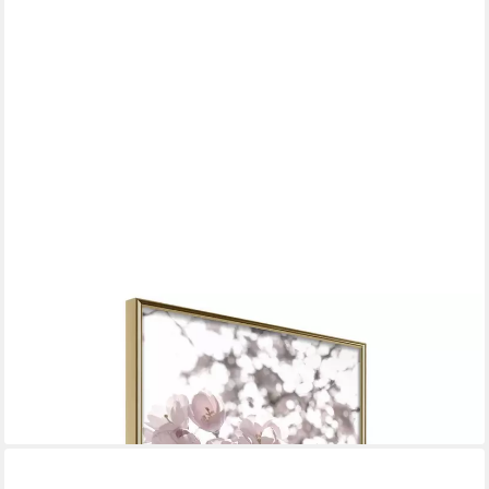
ARTGEIST
Poster Cherry Blossoms
ab 36,06 €
lieferbar - in 5-6 Werktagen bei dir