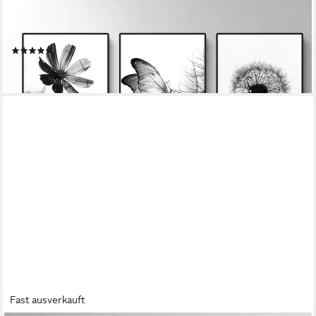
MARTIN KENCH
Poster 3er Poster Set Schwarz-Weißer Schmetterling Blume
Löwenzahn - Modernes
(1)
53,95 €
lieferbar - in 4-5 Werktagen bei dir
Fast ausverkauft