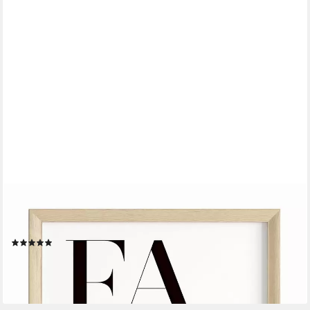
JUSTGOODMOOD
Poster Premium ® Fashion Poster · ohne Rahmen, Poster in
verschiedenen Größen verfügbar
(2)
ab 12,00 €
UVP
16,00 €
-25%
lieferbar in 3 Wochen