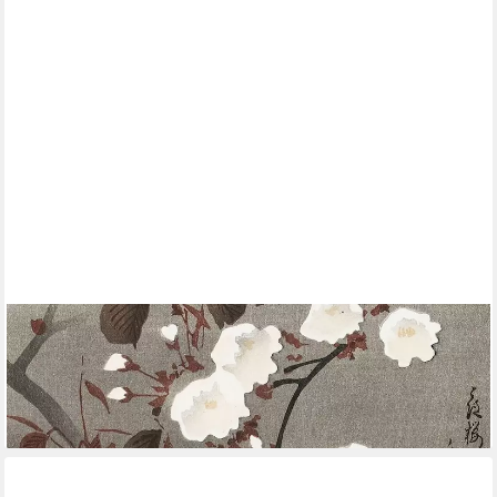
CLOSE UP
Poster Crow And Cherry Blossom Kunstdruck Ohara Koson 20 x
40 cm
13,49 €
lieferbar - in 2-3 Werktagen bei dir