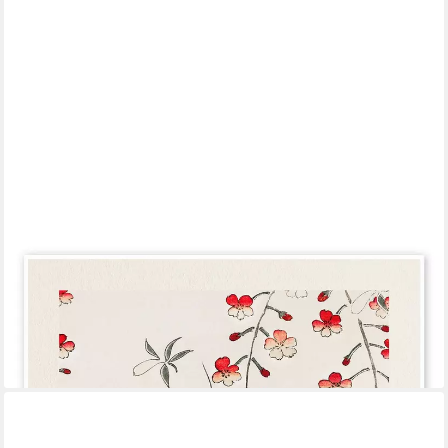
POSTERLOUNGE
Wandbild Japandi - Cherry Blossom, Watanabe Seitei, erhältlich
als Poster, Leinwandbild, Wandsticker oder Acrylglasbild
ab 6,36 €
7,95 €
-20%
lieferbar - in 5-6 Werktagen bei dir