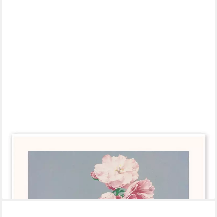
POSTERLOUNGE
Wandbild Cherry Blossom, Ogawa Kazumasa, erhältlich als
Poster, Leinwandbild, Wandsticker oder Acrylglasbild
ab 6,36 €
7,95 €
-20%
lieferbar - in 5-6 Werktagen bei dir