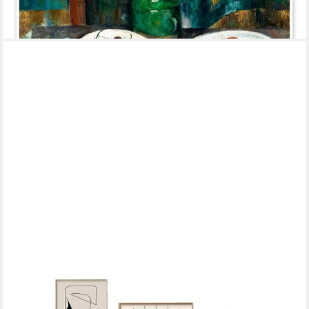
-20%
lieferbar - in 5-6 Werktagen bei dir
JUSTGOODMOOD
Poster Dünne Linien und Formen Abstrakt als Deko Print ohne
Rahmen B 13 x 18, B (1 St)