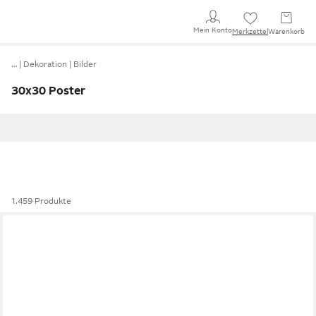
Mein Konto
Merkzettel
Warenkorb
…
Dekoration
Bilder
30x30 Poster
1.459 Produkte