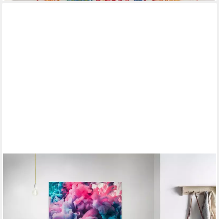
A.S. CRÉATION
Leinwandbild Colored Smoke
90 x 60 cm
B/H
46,99 €
UVP
68,95 €
-32%
in 4-5 Werktagen bei dir