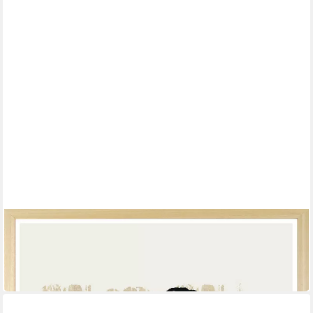
S.OLIVER
Bild mit Rahmen Lazy Girl
Mehrere Größen
ab 44,99 €
lieferbar in 3 Wochen