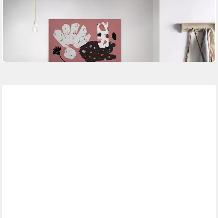
Leinwandbild terrazzo 4
90 x 60 cm
B/H
55,15 €
UVP
82,95 €
-34%
in 4-5 Werktagen bei dir