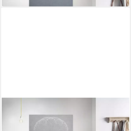
in 4-5 Werktagen bei dir
A.S. CRÉATION
Leinwandbild trees 4
90 x 60 cm
B/H
ab 55,15 €
UVP
82,95 €
-34%