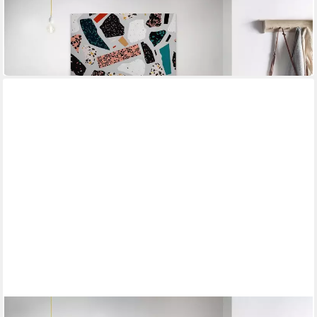
Leinwandbild terrazzo
90 x 60 cm
B/H
55,15 €
UVP
82,95 €
-34%
in 4-5 Werktagen bei dir
A.S. CRÉATION