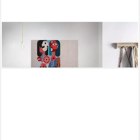
A.S. CRÉATION
Leinwandbild couples 3
90 x 60 cm
B/H
55,15 €
UVP
82,95 €
-34%
in 4-5 Werktagen bei dir