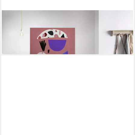
A.S. CRÉATION
Leinwandbild terrazzo 5
90 x 60 cm
B/H
55,15 €
UVP
82,95 €
-34%
in 4-5 Werktagen bei dir