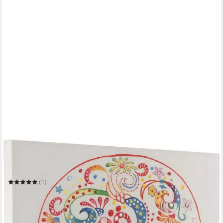
KAYOOM
Ölbild Totenkopf
90 x 90 cm
B/H
(1)
80,49 €
UVP
169,00 €
-52%
in 4-5 Werktagen bei dir