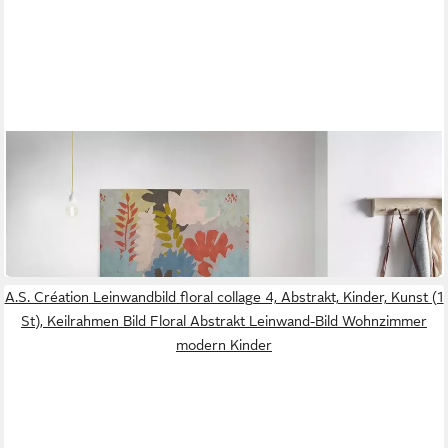
A.S. CRÉATION
Leinwandbild floral collage 3
90 x 60 cm
B/H
56,58 €
UVP
82,95 €
-32%
in 4-5 Werktagen bei dir
A.S. Création Leinwandbild floral collage 4, Abstrakt, Kinder, Kunst (1
St), Keilrahmen Bild Floral Abstrakt Leinwand-Bild Wohnzimmer
modern Kinder