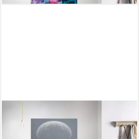
A.S. CRÉATION
Leinwandbild trees
90 x 60 cm
B/H
ab 55,15 €
UVP
82,95 €
-34%