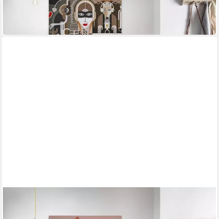
55,15 €
UVP
82,95 €
-34%
in 4-5 Werktagen bei dir
A.S. CRÉATION
Leinwandbild brick by brick
90 x 60 cm
B/H