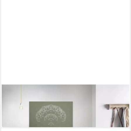
A.S. CRÉATION
Leinwandbild trees 3
90 x 60 cm
B/H
ab 53,20 €
UVP
82,95 €
-36%
in 4-5 Werktagen bei dir