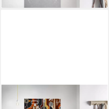
in 4-5 Werktagen bei dir
A.S. CRÉATION
Leinwandbild wall of sound
90 x 60 cm
B/H
ab 55,15 €
UVP
82,95 €