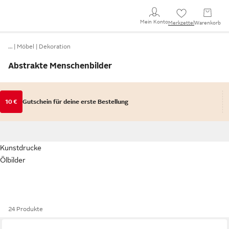
Mein Konto
Merkzettel
Warenkorb
…
Möbel
Dekoration
Abstrakte Menschenbilder
10 €
Gutschein für deine erste Bestellung
Kunstdrucke
Ölbilder
24 Produkte