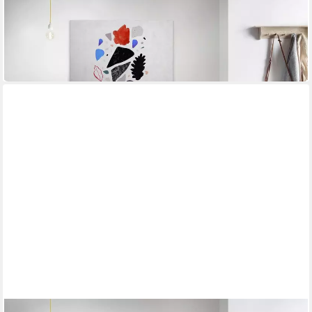
Leinwandbild terrazzo 3
90 x 60 cm
B/H
55,15 €
UVP
82,95 €
-34%
in 4-5 Werktagen bei dir
A.S. CRÉATION