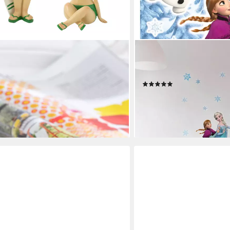
KOMAR
 Sunny Girls 3er Set Badefiguren
Wandtattoo Anna und Elsa 
selbstklebend, Wandsticke
(8)
19,27 €
lieferbar - in 6-8 Werktagen be
en bei dir