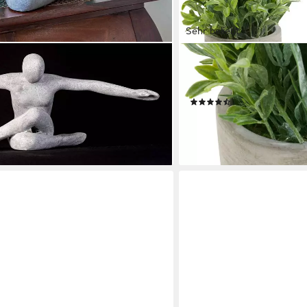
Sehr beliebt
OTTO HOME
ein-Skulptur Flying Man, Diese
Kunstpflanze Effetamo Lav
ch ihre Schlichtheit und Eleganz
Set
(27)
21,99 €
UVP
27,99 €
en bei dir
-21%
lieferbar - in 3-4 Werktagen be