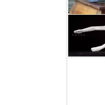
IDYL
Dekofigur IDYL Sandst
Figuren fallen auf dur
(2)
79,00 €
lieferbar - in 5-6 Werktag