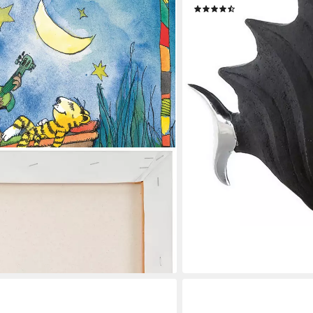
(9)
ab 34,48 €
UVP
42,95 €
-20%
lieferbar - in 2-3 Werktagen be
e Tiger und der kleine Bär im Boot,
n, Figuren, Filmfiguren, Natur,
iger, little star (1 St), Exklusive
ve