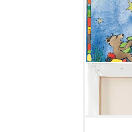
LUCKYLINDE
Leinwandbild Der klein
Bär, Bären, Ente, Ente
Schiffe, Teddy, Tiere, T
JANOSCH Kindermoti
ab 31,99 €
lieferbar in 3 Wochen