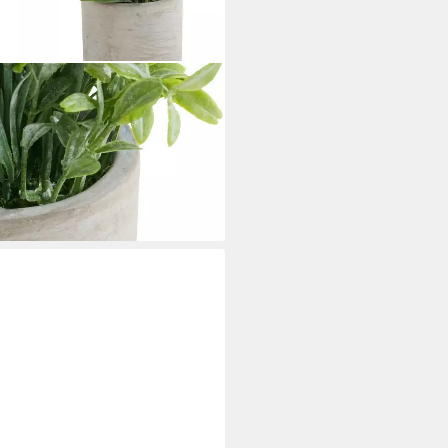
endel, Höhe 23 cm, im Topf, 2er
i dir