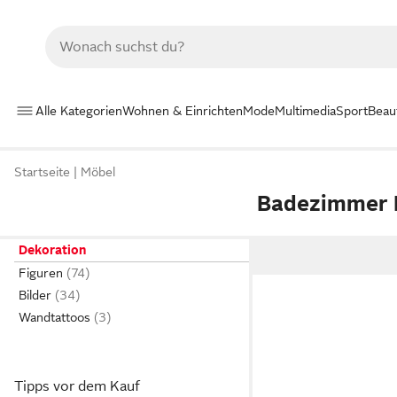
Alle Kategorien
Wohnen & Einrichten
Mode
Multimedia
Sport
Beau
Startseite
Möbel
Badezimmer F
Dekoration
Figuren
Bilder
Wandtattoos
Tipps vor dem Kauf