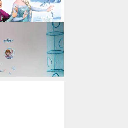
- Größe 50 x 70 cm (15 St),
r, Kinderzimmer
i dir