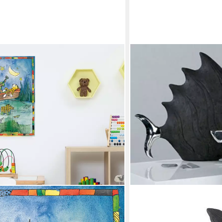
CASABLANCA BY GILDE
Tierfigur Figur Fisch (1 St
silbernen Akzenten