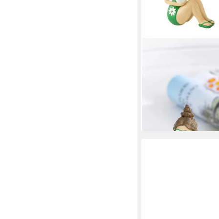
MF
Dekofigur Dekofiguren
Sitzend 18 cm (3 St)
39,99 €
UVP
59,99 €
-33%
lieferbar - in 4-5 Werktag