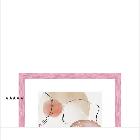
WANDSTYLE
Bilderrahmen H300, Rosa Bilderrahmen 10x10 Holz, Moderner
Fotorahmen Rosa 10x10 cm
(9)
ab 11,99 €
lieferbar - in 3-4 Werktagen bei dir
+11