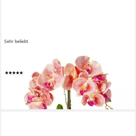
Sehr beliebt
PASCH
Kunstorchidee PASCH® Orchidee künstlich wie echt (40cm) in
Hochglanz-Keramiktopf Orchidee, PASCH
(21)
ab 29,99 €
UVP
44,99 €
-33%
lieferbar - in 5-6 Werktagen bei dir
+9