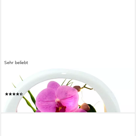
Sehr beliebt
OTTO HOME
Kunstorchidee Orchidee, Höhe 20 cm, im Keramiktopf, mit LED-
Beleuchtung
(43)
36,99 €
lieferbar - in 3-4 Werktagen bei dir