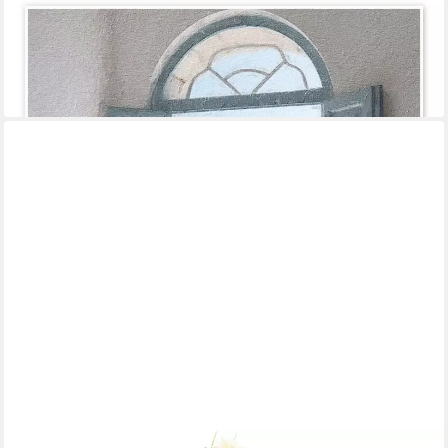
POSTERLOUNGE
Wandbild Blaue Griechische Tür III, Willow Studio, erhältlich als
Poster, Leinwandbild, Wandsticker oder Acrylglasbild
ab 7,95 €
lieferbar - in 6-7 Werktagen bei dir