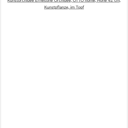
Kunstorchidee Ernestine Orchidee, OTTO home, Höhe 42 cm,
Kunstpflanze, im Topf