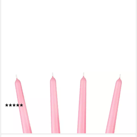
BRUBAKER
Spitzkerze für Kerzenständer und Kerzenhalter -
(Leuchterkerzen Set, 4-tlg), lange, tropffreie Deko Kerzen mit
langer Brenndauer
(2)
ab 6,49 €
lieferbar - in 2-3 Werktagen bei dir
+1