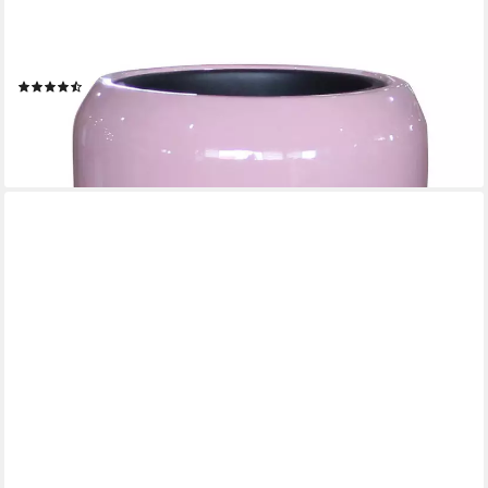
FLINGORA
Bodenvase Cleo, mit Einsatz - Fiberglas - Indoor & Outdoor -
Hellrosa - Höhe 75 cm
(62)
ab 164,95 €
lieferbar - in 4-5 Werktagen bei dir
+11