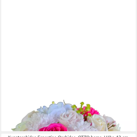
DAMICH
Kunstblumenstrauß Flowerbox mit Seifenblumen, Höhe 22 cm,
Blumenkasten - Geschenk Seife Rosen
35,75 €
lieferbar - in 2-3 Werktagen bei dir