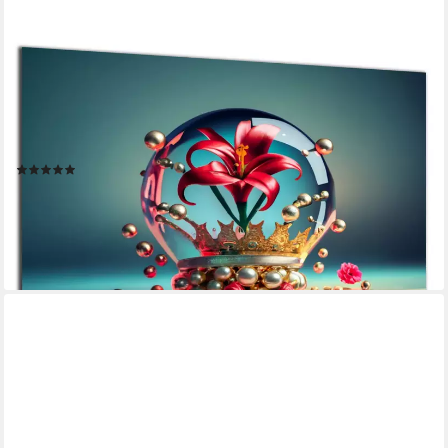
DARO DESIGN
Leinwandbild Modern Abstrakt Wandbilder XXL Wandbild Wand
Deko Leinwand Bilder, (Glaskugelblume - Bild groß Wohnzimmer
Schlafzimmer Küche Esszimmer Einteilig Querformat Fotodruck
Leinwände Wanddeko Abstrakte Kunst Boho), 30x20cm
(9)
ab 19,90 €
UVP
24,90 €
-20%
lieferbar - in 6-7 Werktagen bei dir
+19