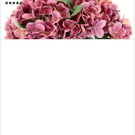
(66)
21,99 €
UVP
29,99 €
-27%
lieferbar - in 3-4 Werktagen bei dir