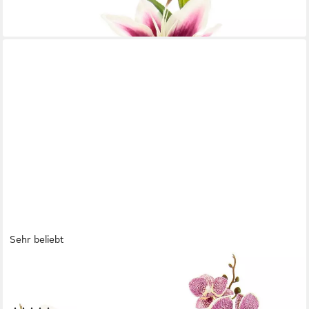
Sehr beliebt
OTTO HOME
Kunstpflanze Orchidee, Höhe 38 cm, Mit Blättern und
Luftwurzeln, im Topf aus Keramik, 2er Set