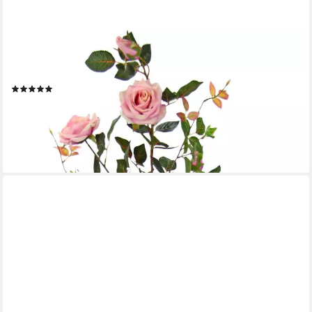
I.GE.A.
Kunstbaum Rosenbusch im Topf, Höhe 115 cm, Kunstrosen
Kunstpflanzen Rosenstrauch Deko Hochzeit
(9)
81,71 €
UVP
94,99 €
-14%
lieferbar - in 3-4 Werktagen bei dir