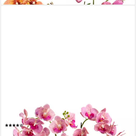
PASCH
Kunstorchidee PASCH® XXL Orchidee künstlich wie echt (56cm)
in Hochglanz-Keramiktopf Orchidee, PASCH
(13)
64,99 €
UVP
92,99 €