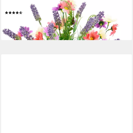
OTTO HOME
Kunstpflanze Margeriten/Lavendel, Höhe 30 cm
(79)
19,99 €
lieferbar - in 2-3 Werktagen bei dir