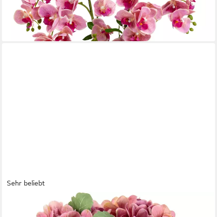
-30%
lieferbar - in 5-6 Werktagen bei dir
+2
Sehr beliebt
OTTO HOME
Kunstblume Hortensienbusch, Höhe 30 cm, In Keramikvase