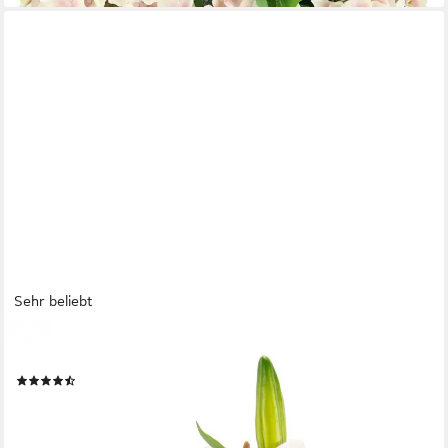
Sehr beliebt
OTTO HOME
Kunstpflanze Lilien, Höhe 42 cm, Arrangement im Topf
(120)
ab 18,99 €
UVP
24,99 €
-24%
lieferbar - in 3-4 Werktagen bei dir