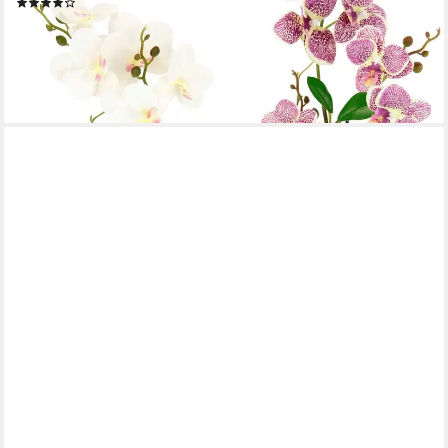
(21)
28,49 €
UVP
31,99 €
-11%
lieferbar - in 3-4 Werktagen bei dir