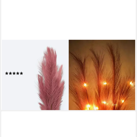
ONLINE-FUCHS
Kunstpflanze künstliches Pampasgras mit LED-Beleuchtung,
Timer - 80 bis 115 cm groß - Kunstgräser, Dekoration für
Frühling, Sommer, Herbst & Winter
(4)
23,99 €
UVP
34,99 €
-31%
lieferbar - in 2-3 Werktagen bei dir
+3