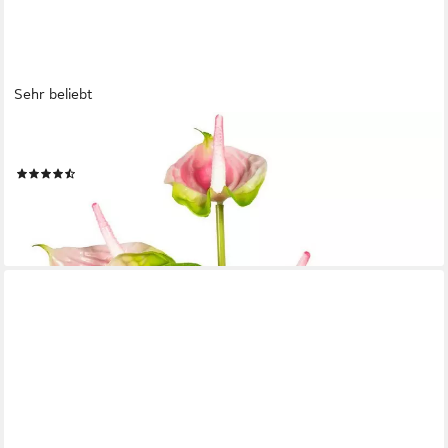
Sehr beliebt
OTTO HOME
Kunstpflanze Haune Anthurie, Höhe 40 cm, im Topf
(138)
21,99 €
lieferbar - in 5-6 Werktagen bei dir