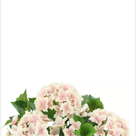
OTTO HOME
Kunstblume Künstliche Hortensie im Topf Hortensie, Höhe 40
cm, 40cm Realistische Kunstpflanze Blumen Deko Blumen
Pflanzen
17,99 €
lieferbar - in 3-4 Werktagen bei dir