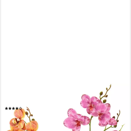
OTTO HOME
Kunstpflanze Orchidee, Höhe 38 cm, Mit Blättern und
Luftwurzeln, im Topf aus Keramik, 2er Set
(21)
31,99 €
lieferbar - in 3-4 Werktagen bei dir