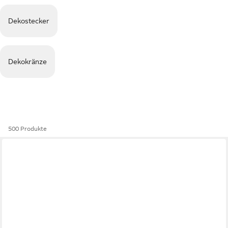
Dekostecker
Dekokränze
500 Produkte