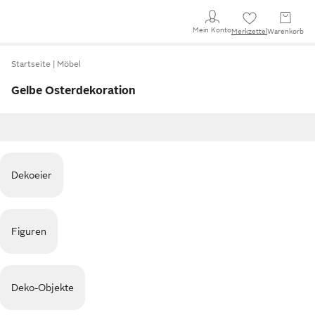
Mein Konto
Merkzettel
Warenkorb
Startseite
Möbel
Gelbe Osterdekoration
Dekoeier
Figuren
Deko-Objekte